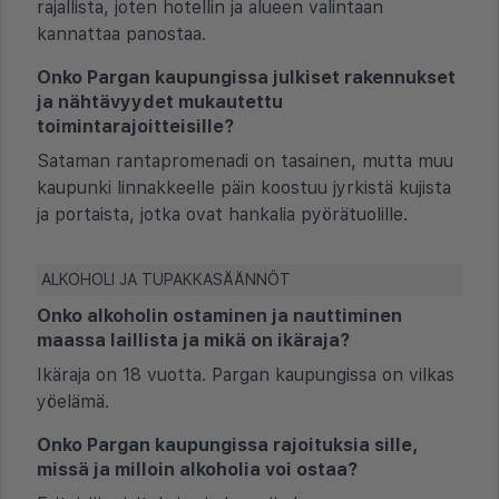
rajallista, joten hotellin ja alueen valintaan
kannattaa panostaa.
Onko Pargan kaupungissa julkiset rakennukset
ja nähtävyydet mukautettu
toimintarajoitteisille?
Sataman rantapromenadi on tasainen, mutta muu
kaupunki linnakkeelle päin koostuu jyrkistä kujista
ja portaista, jotka ovat hankalia pyörätuolille.
ALKOHOLI JA TUPAKKASÄÄNNÖT
Onko alkoholin ostaminen ja nauttiminen
maassa laillista ja mikä on ikäraja?
Ikäraja on 18 vuotta. Pargan kaupungissa on vilkas
yöelämä.
Onko Pargan kaupungissa rajoituksia sille,
missä ja milloin alkoholia voi ostaa?