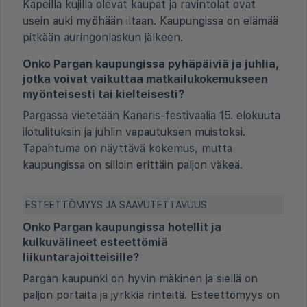
Kapeilla kujilla olevat kaupat ja ravintolat ovat
usein auki myöhään iltaan. Kaupungissa on elämää
pitkään auringonlaskun jälkeen.
Onko Pargan kaupungissa pyhäpäiviä ja juhlia,
jotka voivat vaikuttaa matkailukokemukseen
myönteisesti tai kielteisesti?
Pargassa vietetään Kanaris-festivaalia 15. elokuuta
ilotulituksin ja juhlin vapautuksen muistoksi.
Tapahtuma on näyttävä kokemus, mutta
kaupungissa on silloin erittäin paljon väkeä.
ESTEETTÖMYYS JA SAAVUTETTAVUUS
Onko Pargan kaupungissa hotellit ja
kulkuvälineet esteettömiä
liikuntarajoitteisille?
Pargan kaupunki on hyvin mäkinen ja siellä on
paljon portaita ja jyrkkiä rinteitä. Esteettömyys on