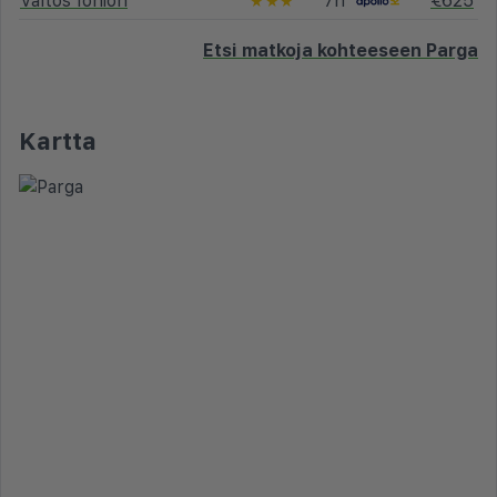
Valtos Ionion
7n
€625
★★★
Etsi matkoja kohteeseen Parga
Kartta