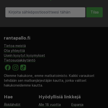
Tilaa
rantapallo.fi
Tietoa meistä
Ota yhteyttä
Usein kysytyt kysymykset
Tietosuojakäytäntö
Olemme hakukone, emme matkatoimisto. Kaikki varaukset
tehdään sen matkanjärjestäjän kautta, jonka valitset
hakukoneidemme kautta.
Hae
Hyödyllisiä linkkejä
Äkkilähdöt
Alle 18 vuotta
Espanja