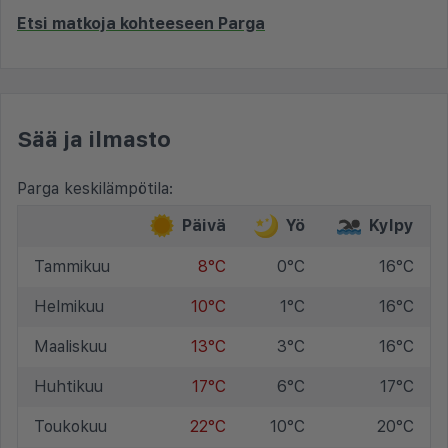
Etsi matkoja kohteeseen Parga
Sää ja ilmasto
Parga keskilämpötila:
Päivä
Yö
Kylpy
Tammikuu
8°C
0°C
16°C
Helmikuu
10°C
1°C
16°C
Maaliskuu
13°C
3°C
16°C
Huhtikuu
17°C
6°C
17°C
Toukokuu
22°C
10°C
20°C