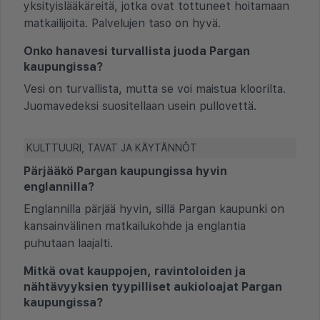
yksityislääkäreitä, jotka ovat tottuneet hoitamaan
matkailijoita. Palvelujen taso on hyvä.
Onko hanavesi turvallista juoda Pargan
kaupungissa?
Vesi on turvallista, mutta se voi maistua kloorilta.
Juomavedeksi suositellaan usein pullovettä.
KULTTUURI, TAVAT JA KÄYTÄNNÖT
Pärjääkö Pargan kaupungissa hyvin
englannilla?
Englannilla pärjää hyvin, sillä Pargan kaupunki on
kansainvälinen matkailukohde ja englantia
puhutaan laajalti.
Mitkä ovat kauppojen, ravintoloiden ja
nähtävyyksien tyypilliset aukioloajat Pargan
kaupungissa?