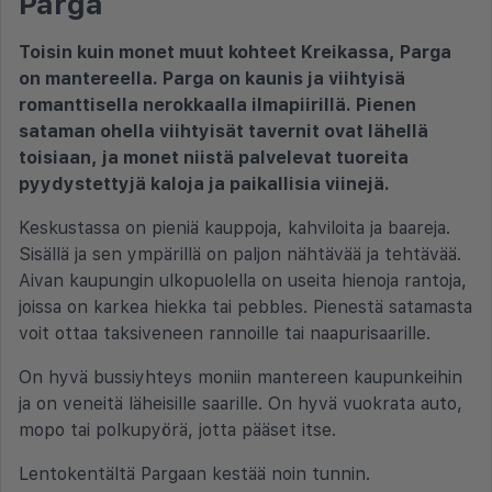
Parga
Toisin kuin monet muut kohteet Kreikassa, Parga
on mantereella. Parga on kaunis ja viihtyisä
romanttisella nerokkaalla ilmapiirillä. Pienen
sataman ohella viihtyisät tavernit ovat lähellä
toisiaan, ja monet niistä palvelevat tuoreita
pyydystettyjä kaloja ja paikallisia viinejä.
Keskustassa on pieniä kauppoja, kahviloita ja baareja.
Sisällä ja sen ympärillä on paljon nähtävää ja tehtävää.
Aivan kaupungin ulkopuolella on useita hienoja rantoja,
joissa on karkea hiekka tai pebbles. Pienestä satamasta
voit ottaa taksiveneen rannoille tai naapurisaarille.
On hyvä bussiyhteys moniin mantereen kaupunkeihin
ja on veneitä läheisille saarille. On hyvä vuokrata auto,
mopo tai polkupyörä, jotta pääset itse.
Lentokentältä Pargaan kestää noin tunnin.