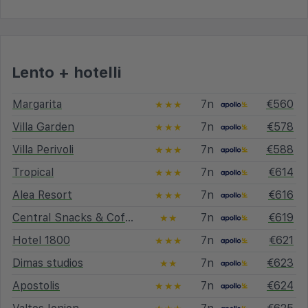
Lento + hotelli
Margarita
7n
€560
★★★
Villa Garden
7n
€578
★★★
Villa Perivoli
7n
€588
★★★
Tropical
7n
€614
★★★
Alea Resort
7n
€616
★★★
Central Snacks & Coffee
7n
€619
★★
Hotel 1800
7n
€621
★★★
Dimas studios
7n
€623
★★
Apostolis
7n
€624
★★★