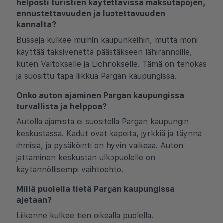
helposti turistien käytettävissä maksutapojen,
ennustettavuuden ja luotettavuuden
kannalta?
Busseja kulkee muihin kaupunkeihin, mutta moni
käyttää taksivenettä päästäkseen lähirannoille,
kuten Valtokselle ja Lichnokselle. Tämä on tehokas
ja suosittu tapa liikkua Pargan kaupungissa.
Onko auton ajaminen Pargan kaupungissa
turvallista ja helppoa?
Autolla ajamista ei suositella Pargan kaupungin
keskustassa. Kadut ovat kapeita, jyrkkiä ja täynnä
ihmisiä, ja pysäköinti on hyvin vaikeaa. Auton
jättäminen keskustan ulkopuolelle on
käytännöllisempi vaihtoehto.
Millä puolella tietä Pargan kaupungissa
ajetaan?
Liikenne kulkee tien oikealla puolella.