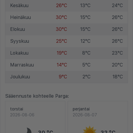
Kesäkuu
26°C
13°C
24°C
Heinäkuu
30°C
15°C
26°C
Elokuu
30°C
15°C
26°C
Syyskuu
25°C
12°C
26°C
Lokakuu
19°C
8°C
23°C
Marraskuu
14°C
5°C
20°C
Joulukuu
9°C
2°C
18°C
Sääennuste kohteelle Parga:
torstai
perjantai
2026-08-06
2026-08-07
30 °C
32 °C