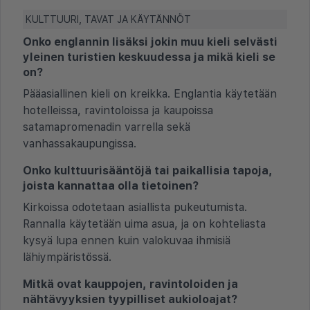
KULTTUURI, TAVAT JA KÄYTÄNNÖT
Onko englannin lisäksi jokin muu kieli selvästi
yleinen turistien keskuudessa ja mikä kieli se
on?
Pääasiallinen kieli on kreikka. Englantia käytetään
hotelleissa, ravintoloissa ja kaupoissa
satamapromenadin varrella sekä
vanhassakaupungissa.
Onko kulttuurisääntöjä tai paikallisia tapoja,
joista kannattaa olla tietoinen?
Kirkoissa odotetaan asiallista pukeutumista.
Rannalla käytetään uima asua, ja on kohteliasta
kysyä lupa ennen kuin valokuvaa ihmisiä
lähiympäristössä.
Mitkä ovat kauppojen, ravintoloiden ja
nähtävyyksien tyypilliset aukioloajat?