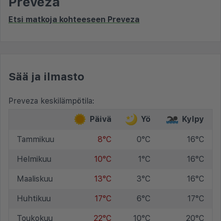
Preveza
Etsi matkoja kohteeseen Preveza
Sää ja ilmasto
Preveza keskilämpötila:
Päivä
Yö
Kylpy
Tammikuu
8°C
0°C
16°C
Helmikuu
10°C
1°C
16°C
Maaliskuu
13°C
3°C
16°C
Huhtikuu
17°C
6°C
17°C
Toukokuu
22°C
10°C
20°C