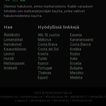
Olemme hakukone, emme matkatoimisto. Kaikki varaukset
tehdään sen matkanjärjestäjän kautta, jonka valitset
hakukoneidemme kautta.
Hae
Hyödyllisiä linkkejä
Äkkilähdöt
Alle 18 vuotta
Espanja
Lomamatkat
Mallorca
Kanariansaaret
Rantalomat
Costa Brava
Costa Blanca
Kaupunkilomat
Costa del Sol
Kreikka
Lennot
Kreeta
Rodos
Hotelli
Turkki
Italia
Matkaoppaat
Kypros
Kroatia
Artikkelit
Portugali
Bulgaria
Thaimaa
Marokko
Egypti
Madeira
2026 ©
REISEGIGANTEN AS
restplass.no
|
sistaminuten.se
|
afbudsrejser.dk
|
äkkilähdöt.fi
|
rantapallo.fi
|
napsu.fi
|
destination.se
|
dinreise.no
|
storbyferie.no