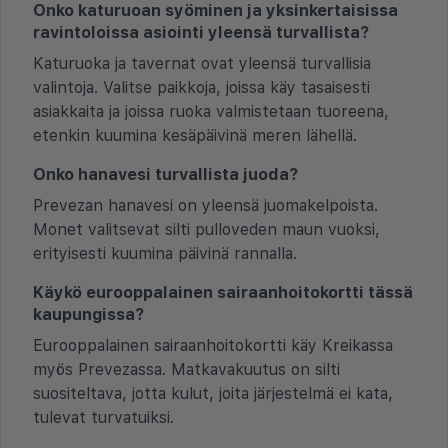
Onko katuruoan syöminen ja yksinkertaisissa
ravintoloissa asiointi yleensä turvallista?
Katuruoka ja tavernat ovat yleensä turvallisia
valintoja. Valitse paikkoja, joissa käy tasaisesti
asiakkaita ja joissa ruoka valmistetaan tuoreena,
etenkin kuumina kesäpäivinä meren lähellä.
Onko hanavesi turvallista juoda?
Prevezan hanavesi on yleensä juomakelpoista.
Monet valitsevat silti pulloveden maun vuoksi,
erityisesti kuumina päivinä rannalla.
Käykö eurooppalainen sairaanhoitokortti tässä
kaupungissa?
Eurooppalainen sairaanhoitokortti käy Kreikassa
myös Prevezassa. Matkavakuutus on silti
suositeltava, jotta kulut, joita järjestelmä ei kata,
tulevat turvatuiksi.