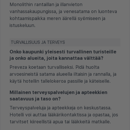
Monolithin rantaillan ja illanvieton
vanhassakaupungissa, ja venesatama on luonteva
kohtaamispaikka meren äärellä syömiseen ja
istuskeluun.
TURVALLISUUS JA TERVEYS
Onko kaupunki yleisesti turvallinen turisteille
ja onko alueita, joita kannattaa välttää?
Preveza koetaan turvalliseksi. Pidä huolta
arvoesineistä satama alueella iltaisin ja rannalla, ja
käytä hotellin tallelokeroa passille ja käteiselle.
Millainen terveyspalvelujen ja apteekkien
saatavuus ja taso on?
Terveyspalveluja ja apteekkeja on keskustassa.
Hotelli voi auttaa lääkärikontaktissa ja opastaa, jos
tarvitset kiireellistä apua tai lääkkeitä matkalle.