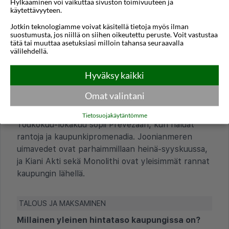
Hylkääminen voi vaikuttaa sivuston toimivuuteen ja
käytettävyyteen.
Onko kaupunki eri aikavyöhykkeellä kuin
Suomi?
Jotkin teknologiamme voivat käsitellä tietoja myös ilman
suostumusta, jos niillä on siihen oikeutettu peruste. Voit vastustaa
Prevezassa kello on yhden tunnin Suomen aikaa
tätä tai muuttaa asetuksiasi milloin tahansa seuraavalla
välilehdellä.
edellä. Kesäaika ja talviaika vaihtuvat yleensä
samoina päivinä kuin Suomessa, joten aikaero
Hyväksy kaikki
pysyy samanlaisena.
Omat valintani
Milloin on paras aika vierailla tässä
kaupungissa?
Tietosuojakäytäntömme
Toukokuu-lokakuu sopii Prevezaan, kun haluat
rantoja ja kaupunkipromenadia. Joonianmeren
uimavedet ovat parhaimmillaan heinä-syyskuussa,
ja Kiani Akti sekä Monolithi ovat yleisimmät rannat
kaupungin lähellä.
TALOUS JA MAKSAMINEN
Millainen yleinen hintataso kaupungissa on?