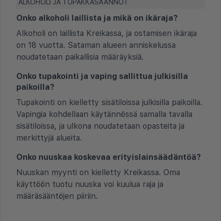
ALKOHOLI JA TUPAKKASÄÄNNÖT
Onko alkoholi laillista ja mikä on ikäraja?
Alkoholi on laillista Kreikassa, ja ostamisen ikäraja
on 18 vuotta. Sataman alueen anniskelussa
noudatetaan paikallisia määräyksiä.
Onko tupakointi ja vaping sallittua julkisilla
paikoilla?
Tupakointi on kielletty sisätiloissa julkisilla paikoilla.
Vapingia kohdellaan käytännössä samalla tavalla
sisätiloissa, ja ulkona noudatetaan opasteita ja
merkittyjä alueita.
Onko nuuskaa koskevaa erityislainsäädäntöä?
Nuuskan myynti on kielletty Kreikassa. Oma
käyttöön tuotu nuuska voi kuulua raja ja
määräsääntöjen piiriin.