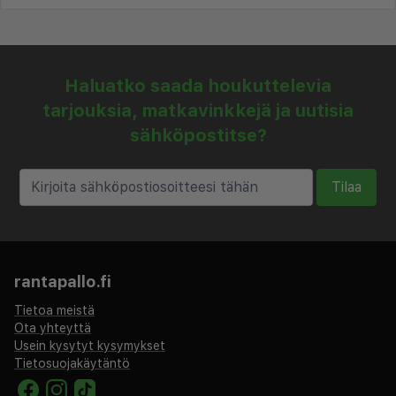
Haluatko saada houkuttelevia
tarjouksia, matkavinkkejä ja uutisia
sähköpostitse?
Tilaa
rantapallo.fi
Tietoa meistä
Ota yhteyttä
Usein kysytyt kysymykset
Tietosuojakäytäntö