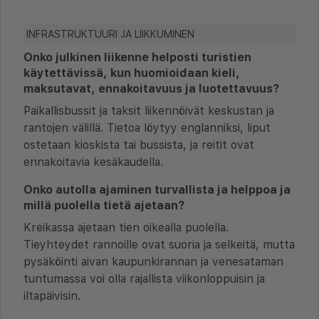
INFRASTRUKTUURI JA LIIKKUMINEN
Onko julkinen liikenne helposti turistien
käytettävissä, kun huomioidaan kieli,
maksutavat, ennakoitavuus ja luotettavuus?
Paikallisbussit ja taksit liikennöivät keskustan ja
rantojen välillä. Tietoa löytyy englanniksi, liput
ostetaan kioskista tai bussista, ja reitit ovat
ennakoitavia kesäkaudella.
Onko autolla ajaminen turvallista ja helppoa ja
millä puolella tietä ajetaan?
Kreikassa ajetaan tien oikealla puolella.
Tieyhteydet rannoille ovat suoria ja selkeitä, mutta
pysäköinti aivan kaupunkirannan ja venesataman
tuntumassa voi olla rajallista viikonloppuisin ja
iltapäivisin.