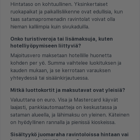
Hintataso on kohtuullinen. Yksinkertaiset
ruokapaikat ja paikallisliikenne ovat edullisia, kun
taas satamapromenadin ravintolat voivat olla
hieman kalliimpia kuin sivukaduilla.
Onko turistiveroja tai lisämaksuja, kuten
hotelliyöpymiseen liittyviä?
Majoitusvero maksetaan hotellille huonetta
kohden per yö. Summa vaihtelee luokituksen ja
kauden mukaan, ja se kerrotaan varauksen
yhteydessä tai sisäänkirjautuessa.
Mitkä luottokortit ja maksutavat ovat yleisiä?
Valuuttana on euro. Visa ja Mastercard käyvät
laajasti, pankkiautomaatteja on keskustassa ja
sataman alueella, ja lähimaksu on yleinen. Käteinen
on hyödyllinen rannalla ja pienissä kioskeissa.
Sisältyykö juomaraha ravintoloissa hintaan vai