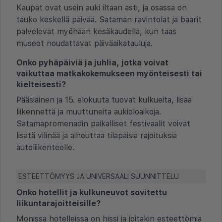
Kaupat ovat usein auki iltaan asti, ja osassa on
tauko keskellä päivää. Sataman ravintolat ja baarit
palvelevat myöhään kesäkaudella, kun taas
museot noudattavat päiväaikatauluja.
Onko pyhäpäiviä ja juhlia, jotka voivat
vaikuttaa matkakokemukseen myönteisesti tai
kielteisesti?
Pääsiäinen ja 15. elokuuta tuovat kulkueita, lisää
liikennettä ja muuttuneita aukioloaikoja.
Satamapromenadin paikalliset festivaalit voivat
lisätä vilinää ja aiheuttaa tilapäisiä rajoituksia
autoliikenteelle.
ESTEETTÖMYYS JA UNIVERSAALI SUUNNITTELU
Onko hotellit ja kulkuneuvot sovitettu
liikuntarajoitteisille?
Monissa hotelleissa on hissi ja joitakin esteettömiä