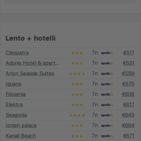
Lento + hotelli
Cleopatra
7n
€517
★★★
Adonis Hotel & apartments
7n
€531
★★★
Arion Seaside Suites
7n
€559
★★★★
Iguana
7n
€575
★★★
Filoxenia
7n
€608
★★★
Elektra
7n
€617
★★★
Seagonia
7n
€643
★★★★
Ionian palace
7n
€664
★★★
Kanali Beach
7n
€671
★★★