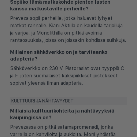
Sopiiko tämä matkakohde pienten lasten
kanssa matkustaville perheille?
Preveza sopii perheille, jotka haluavat lyhyet
matkat rannalle. Kiani Aktilla on kaudella tarjoiluja
ja varjoa, ja Monolithilla on pitkiä avoimia
rantaosuuksia, joissa on joissakin kohdissa suihkuja.
Millainen sähköverkko on ja tarvitaanko
adapteria?
Sähköverkko on 230 V. Pistorasiat ovat tyyppiä C
ja F, joten suomalaiset kaksipiikkiset pistokkeet
sopivat yleensä ilman adapteria.
KULTTUURI JA NÄHTÄVYYDET
Millaisia kulttuurikohteita ja nähtävyyksiä
kaupungissa on?
Prevezassa on pitkä satamapromenadi, jonka
varrella on kahviloita ja aukioita. Moni yhdistää