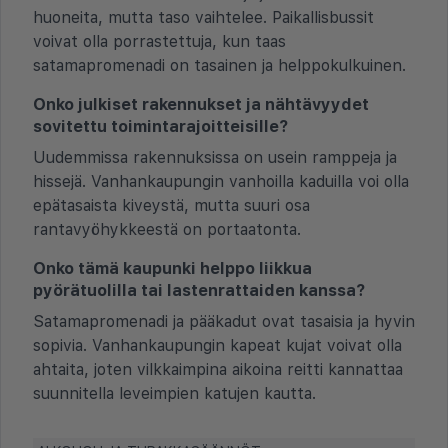
huoneita, mutta taso vaihtelee. Paikallisbussit
voivat olla porrastettuja, kun taas
satamapromenadi on tasainen ja helppokulkuinen.
Onko julkiset rakennukset ja nähtävyydet
sovitettu toimintarajoitteisille?
Uudemmissa rakennuksissa on usein ramppeja ja
hissejä. Vanhankaupungin vanhoilla kaduilla voi olla
epätasaista kiveystä, mutta suuri osa
rantavyöhykkeestä on portaatonta.
Onko tämä kaupunki helppo liikkua
pyörätuolilla tai lastenrattaiden kanssa?
Satamapromenadi ja pääkadut ovat tasaisia ja hyvin
sopivia. Vanhankaupungin kapeat kujat voivat olla
ahtaita, joten vilkkaimpina aikoina reitti kannattaa
suunnitella leveimpien katujen kautta.