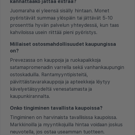
kannattaako jättää extraa?
Juomaraha ei yleensä sisälly hintaan. Monet
pyöristävät summaa ylöspäin tai jättävät 5-10
prosenttia hyvän palvelun yhteydessä, kun taas
kahviloissa usein riittää pieni pyöristys.
Millaiset ostosmahdollisuudet kaupungissa
on?
Prevezassa on kauppoja ja ruokapaikkoja
satamapromenadin varrella sekä vanhankaupungin
ostoskaduilla. Rantamyyntipisteitä,
päivittäistavarakauppoja ja apteekkeja löytyy
kävelyetäisyydeltä venesatamasta ja
kaupunkirannalta.
Onko tingiminen tavallista kaupoissa?
Tingiminen on harvinaista tavallisissa kaupoissa.
Markkinoilla ja myyntikojuilla hintaa voidaan joskus
neuvotella, jos ostaa useamman tuotteen.