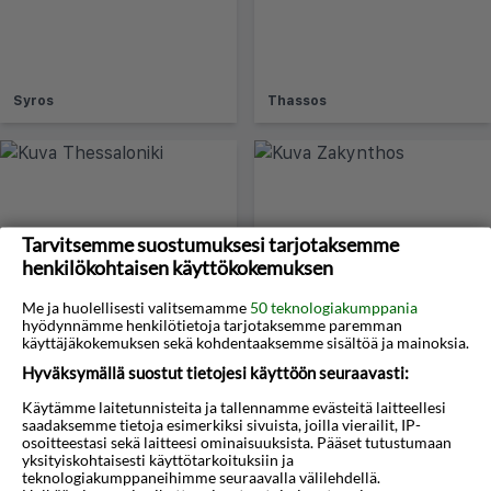
Syros
Thassos
Tarvitsemme suostumuksesi tarjotaksemme
henkilökohtaisen käyttökokemuksen
Me ja huolellisesti valitsemamme
50 teknologiakumppania
Thessaloniki
Zakynthos
hyödynnämme henkilötietoja tarjotaksemme paremman
käyttäjäkokemuksen sekä kohdentaaksemme sisältöä ja mainoksia.
Hyväksymällä suostut tietojesi käyttöön seuraavasti:
Käytämme laitetunnisteita ja tallennamme evästeitä laitteellesi
Usein kysytyt kysymykset
saadaksemme tietoja esimerkiksi sivuista, joilla vierailit, IP-
osoitteestasi sekä laitteesi ominaisuuksista. Pääset tutustumaan
yksityiskohtaisesti käyttötarkoituksiin ja
teknologiakumppaneihimme seuraavalla välilehdellä.
MAANTIEDE JA ILMASTO