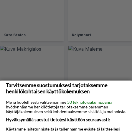
Kato Stalos
Kolymbari
Tarvitsemme suostumuksesi tarjotaksemme
henkilökohtaisen käyttökokemuksen
Makrigialos
Maleme
Me ja huolellisesti valitsemamme
50 teknologiakumppania
hyödynnämme henkilötietoja tarjotaksemme paremman
käyttäjäkokemuksen sekä kohdentaaksemme sisältöä ja mainoksia.
Hyväksymällä suostut tietojesi käyttöön seuraavasti:
Käytämme laitetunnisteita ja tallennamme evästeitä laitteellesi