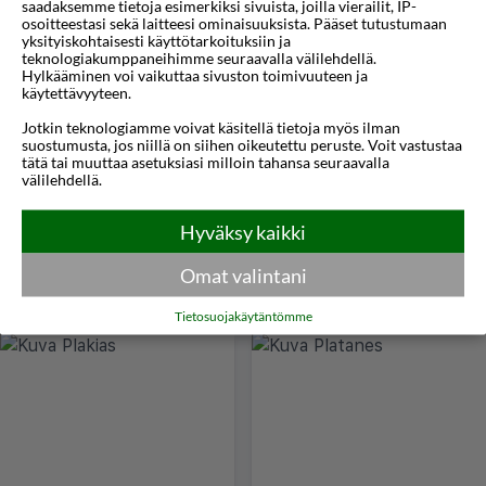
saadaksemme tietoja esimerkiksi sivuista, joilla vierailit, IP-
osoitteestasi sekä laitteesi ominaisuuksista. Pääset tutustumaan
yksityiskohtaisesti käyttötarkoituksiin ja
teknologiakumppaneihimme seuraavalla välilehdellä.
Hylkääminen voi vaikuttaa sivuston toimivuuteen ja
Malia
Nea Chora
käytettävyyteen.
Jotkin teknologiamme voivat käsitellä tietoja myös ilman
suostumusta, jos niillä on siihen oikeutettu peruste. Voit vastustaa
tätä tai muuttaa asetuksiasi milloin tahansa seuraavalla
välilehdellä.
Hyväksy kaikki
Omat valintani
Paleochora
Panormos
Tietosuojakäytäntömme