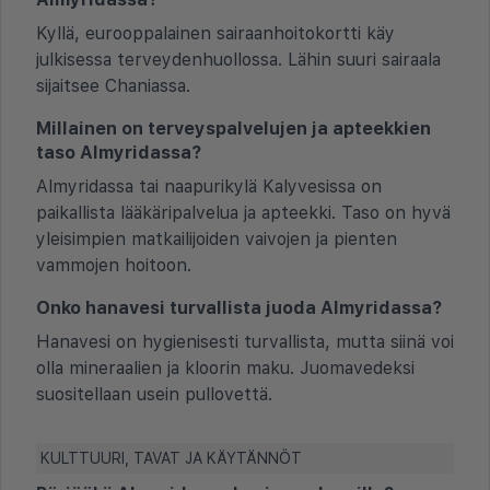
Kyllä, eurooppalainen sairaanhoitokortti käy
julkisessa terveydenhuollossa. Lähin suuri sairaala
sijaitsee Chaniassa.
Millainen on terveyspalvelujen ja apteekkien
taso Almyridassa?
Almyridassa tai naapurikylä Kalyvesissa on
paikallista lääkäripalvelua ja apteekki. Taso on hyvä
yleisimpien matkailijoiden vaivojen ja pienten
vammojen hoitoon.
Onko hanavesi turvallista juoda Almyridassa?
Hanavesi on hygienisesti turvallista, mutta siinä voi
olla mineraalien ja kloorin maku. Juomavedeksi
suositellaan usein pullovettä.
KULTTUURI, TAVAT JA KÄYTÄNNÖT