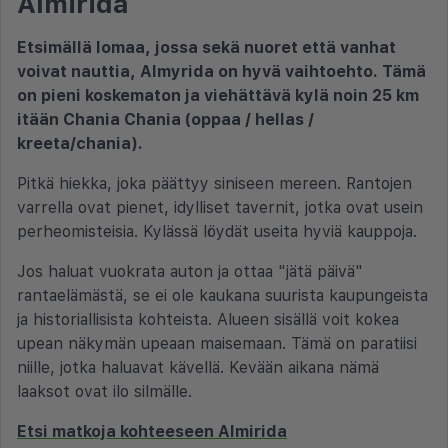
Almirida
Etsimällä lomaa, jossa sekä nuoret että vanhat
voivat nauttia, Almyrida on hyvä vaihtoehto. Tämä
on pieni koskematon ja viehättävä kylä noin 25 km
itään Chania Chania (oppaa / hellas /
kreeta/chania).
Pitkä hiekka, joka päättyy siniseen mereen. Rantojen
varrella ovat pienet, idylliset tavernit, jotka ovat usein
perheomisteisia. Kylässä löydät useita hyviä kauppoja.
Jos haluat vuokrata auton ja ottaa "jätä päivä"
rantaelämästä, se ei ole kaukana suurista kaupungeista
ja historiallisista kohteista. Alueen sisällä voit kokea
upean näkymän upeaan maisemaan. Tämä on paratiisi
niille, jotka haluavat kävellä. Kevään aikana nämä
laaksot ovat ilo silmälle.
Etsi matkoja kohteeseen Almirida