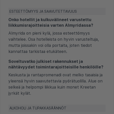
ESTEETTÖMYYS JA SAAVUTETTAVUUS
Onko hotellit ja kulkuvälineet varustettu
liikkumisrajoitteisia varten Almyridassa?
Almyrida on pieni kylä, jossa esteettömyys
vaihtelee. Osa hotelleista on hyvin varusteltuja,
mutta joissakin voi olla portaita, joten tiedot
kannattaa tarkistaa etukäteen.
Soveltuvatko julkiset rakennukset ja
nähtävyydet toimintarajoitteisille henkilöille?
Keskusta ja rantapromenadi ovat melko tasaisia ja
yleensä hyvin saavutettavia pyörätuolilla. Alue on
selkeä ja helpompi liikkua kuin monet Kreetan
jyrkät kylät.
ALKOHOLI JA TUPAKKASÄÄNNÖT