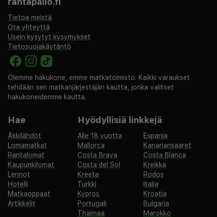
rantapallo.fi
Tietoa meistä
Ota yhteyttä
Usein kysytyt kysymykset
Tietosuojakäytäntö
Olemme hakukone, emme matkatoimisto. Kaikki varaukset
tehdään sen matkanjärjestäjän kautta, jonka valitset
hakukoneidemme kautta.
Hae
Hyödyllisiä linkkejä
Äkkilähdöt
Alle 18 vuotta
Espanja
Lomamatkat
Mallorca
Kanariansaaret
Rantalomat
Costa Brava
Costa Blanca
Kaupunkilomat
Costa del Sol
Kreikka
Lennot
Kreeta
Rodos
Hotelli
Turkki
Italia
Matkaoppaat
Kypros
Kroatia
Artikkelit
Portugali
Bulgaria
Thaimaa
Marokko