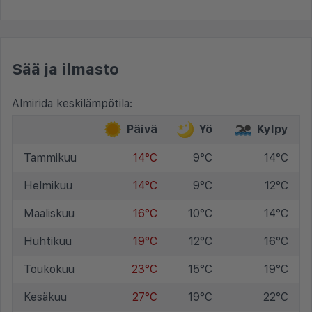
Sää ja ilmasto
Almirida keskilämpötila:
Päivä
Yö
Kylpy
Tammikuu
14°C
9°C
14°C
Helmikuu
14°C
9°C
12°C
Maaliskuu
16°C
10°C
14°C
Huhtikuu
19°C
12°C
16°C
Toukokuu
23°C
15°C
19°C
Kesäkuu
27°C
19°C
22°C