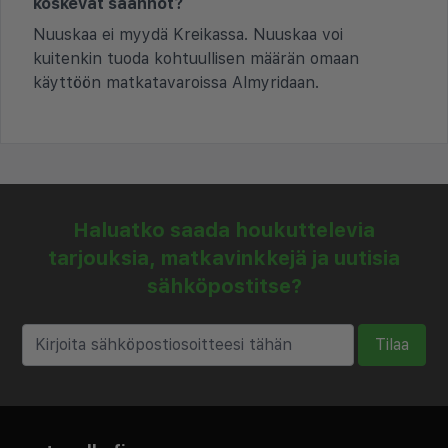
koskevat säännöt?
Nuuskaa ei myydä Kreikassa. Nuuskaa voi
kuitenkin tuoda kohtuullisen määrän omaan
käyttöön matkatavaroissa Almyridaan.
Haluatko saada houkuttelevia
tarjouksia, matkavinkkejä ja uutisia
sähköpostitse?
Tilaa