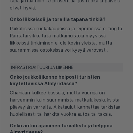
tapa jättää noin 10 prosenttia, jos ruoka ja palvelu
olivat hyviä.
Onko liikkeissä ja toreilla tapana tinkiä?
Paikallisissa ruokakaupoissa ja leipomoissa ei tingitä.
Rantatarvikkeita ja matkamuistoja myyvissä
liikkeissä tinkiminen ei ole kovin yleistä, mutta
suuremmissa ostoksissa voi kysyä varovasti.
INFRASTRUKTUURI JA LIIKENNE
Onko joukkoliikenne helposti turistien
käytettävissä Almyridassa?
Chaniaan kulkee busseja, mutta vuoroja on
harvemmin kuin suurimmista matkailukeskuksista
pääväylän varrelta. Aikataulut kannattaa tarkistaa
huolellisesti tai harkita vuokra autoa tai taksia.
Onko auton ajaminen turvallista ja helppoa
Almyridassa?