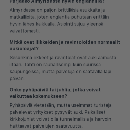
Pärjääkö Almyridassa hyvin englannilla?
Almyridassa on paljon brittiläisiä asukkaita ja
matkailijoita, joten englantia puhutaan erittäin
hyvin lähes kaikkialla. Asiointi sujuu yleensä
vaivattomasti.
Mitkä ovat liikkeiden ja ravintoloiden normaalit
aukioloajat?
Sesonkina liikkeet ja ravintolat ovat auki aamusta
iltaan. Tahti on rauhallisempi kuin suurissa
kaupungeissa, mutta palveluja on saatavilla läpi
päivän.
Onko pyhäpäiviä tai juhlia, jotka voivat
vaikuttaa kokemukseen?
Pyhäpäiviä vietetään, mutta useimmat turisteja
palvelevat yritykset pysyvät auki. Paikalliset
kirkkojuhlat voivat olla tunnelmallisia ja harvoin
haittaavat palvelujen saatavuutta.