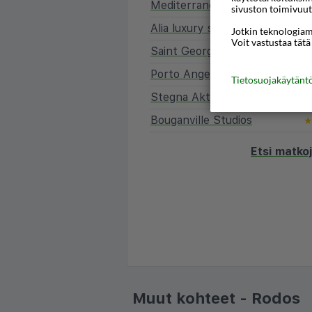
Mediterraneo Apts
sivuston toimivuut
Alia luxury suites and spa
Jotkin teknologiamm
Voit vastustaa tätä
Saint George Resort
Porto Angeli
★
Tietosuojakäytän
Stegna Akti
Bouganville Studios
Etsi matko
Muut kohteet - Rodos