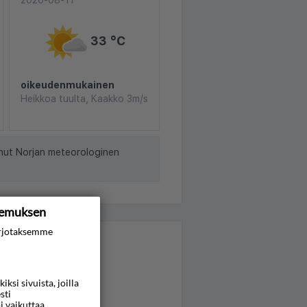
2026-08-11
33 °C
oikeudenmukainen
Heikkoa tuulta, Kaakko 3m/s
nut Norjan meteorologinen
kemuksen
rjotaksemme
si sivuista, joilla
sti
i vaikuttaa