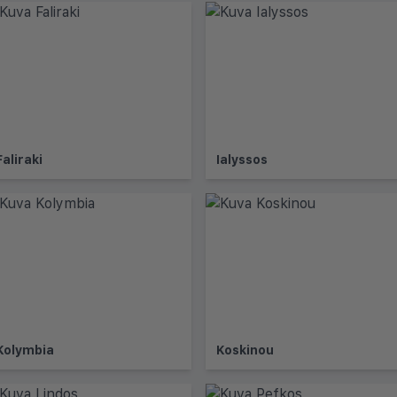
Faliraki
Ialyssos
Kolymbia
Koskinou