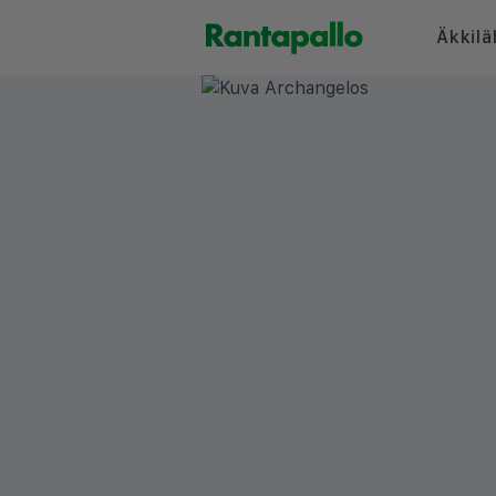
Äkkilä