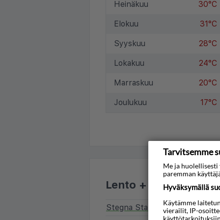
Heinäkuu
30°C
Elokuu
31°C
Syyskuu
28°C
Lokakuu
24°C
Marraskuu
20°C
Joulukuu
17°C
Tarvitsemme s
Me ja huolellises
paremman käyttäjä
Lento + hotelli
Hyväksymällä suos
Käytämme laitetunni
Stegna Star
vierailit, IP-osoit
käyttötarkoituksii