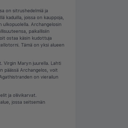
sa on sitrushedelmiä ja
lä kaduilla, joissa on kauppoja,
än ulkopuolella. Archangelosin
isuuteensa, paikallisiin
 Voit ostaa käsin kudottuja
kellotorni. Tämä on yksi alueen
. Virgin Maryn juurella. Lahti
n päässä Archangelos, voit
 Agathistranden on vierailun
t ja oliivikarvat.
äalue, jossa seitsemän