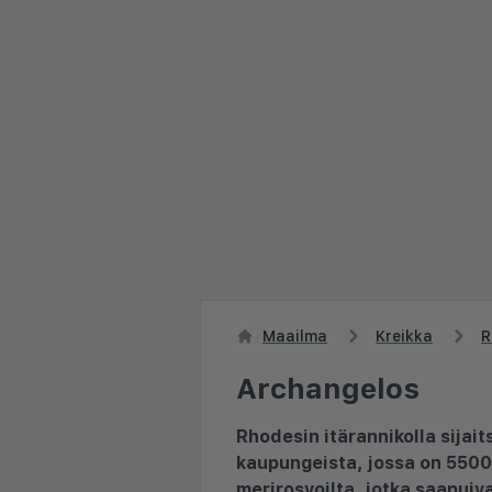
Maailma
Kreikka
R
Archangelos
Rhodesin itärannikolla sija
kaupungeista, jossa on 5500 
merirosvoilta, jotka saapui