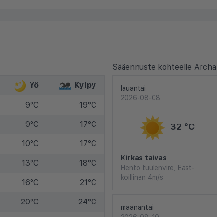
Sääennuste kohteelle Archa
Yö
Kylpy
lauantai
2026-08-08
9°C
19°C
9°C
17°C
32 °C
10°C
17°C
Kirkas taivas
13°C
18°C
Hento tuulenvire, East-
koillinen 4m/s
16°C
21°C
20°C
24°C
maanantai