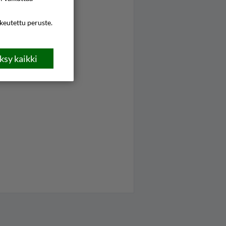
ikeutettu peruste.
sy kaikki