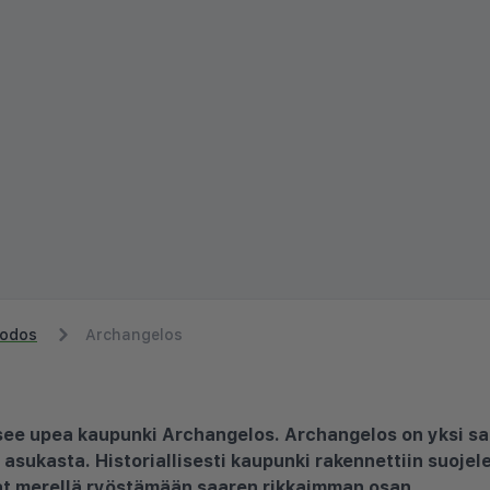
odos
Archangelos
itsee upea kaupunki Archangelos. Archangelos on yksi s
asukasta. Historiallisesti kaupunki rakennettiin suoje
vat merellä ryöstämään saaren rikkaimman osan.