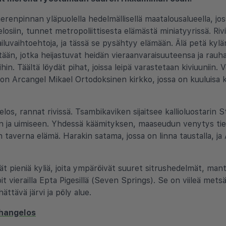
enpinnan yläpuolella hedelmällisellä maatalousalueella, jos
losiin, tunnet metropoliittisesta elämästä miniatyyrissä. Rivil
ailuvaihtoehtoja, ja tässä se pysähtyy elämään. Älä petä kyl
ään, jotka heijastuvat heidän vieraanvaraisuuteensa ja rauhall
öihin. Täältä löydät pihat, joissa leipä varastetaan kiviuuniin.
sä on Arcangel Mikael Ortodoksinen kirkko, jossa on kuuluisa 
s, rannat rivissä. Tsambikaviken sijaitsee kallioluostarin St
n ja uimiseen. Yhdessä käämityksen, maaseudun venytys tie
n taverna elämä. Harakin satama, jossa on linna taustalla, ja
t pieniä kyliä, joita ympäröivät suuret sitrushedelmät, manteli
t vierailla Epta Pigesillä (Seven Springs). Se on viileä mets
ttävä järvi ja pöly alue.
changelos