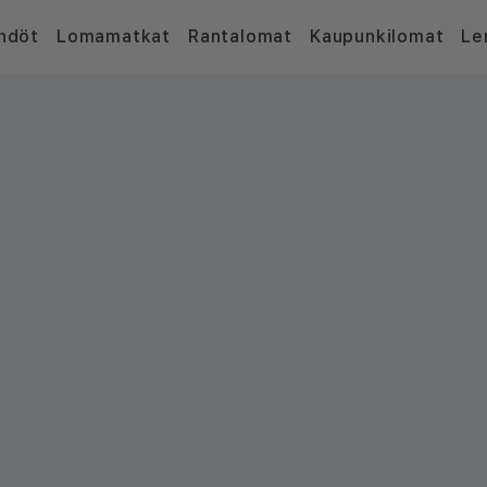
hdöt
Lomamatkat
Rantalomat
Kaupunkilomat
Le