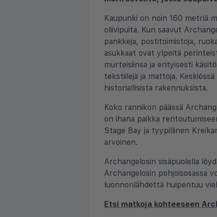
Kaupunki on noin 160 metriä mer
oliivipuita. Kun saavut Archange
pankkeja, postitoimistoja, ruok
asukkaat ovat ylpeitä perinteist
murteisiinsa ja erityisesti käsit
tekstiilejä ja mattoja. Keskiös
historiallisista rakennuksista.
Koko rannikon päässä Archangelo
on ihana paikka rentoutumisee
Stage Bay ja tyypillinen Kreika
arvoinen.
Archangelosin sisäpuolella löydä
Archangelosin pohjoisosassa voi
luonnonlähdettä huipentuu viehä
Etsi matkoja kohteeseen Ar