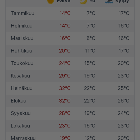
Päivä
Yö
Kylpy
Tammikuu
14°C
7°C
17°C
Helmikuu
14°C
7°C
16°C
Maaliskuu
16°C
8°C
16°C
Huhtikuu
20°C
11°C
17°C
Toukokuu
24°C
15°C
20°C
Kesäkuu
29°C
19°C
23°C
Heinäkuu
32°C
22°C
25°C
Elokuu
32°C
22°C
26°C
Syyskuu
28°C
19°C
24°C
Lokakuu
23°C
15°C
23°C
Marraskuu
19°C
12°C
20°C