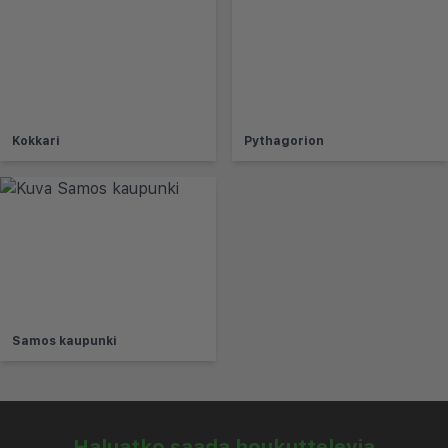
Kokkari
Pythagorion
Samos kaupunki
Haluatko saada houkuttelevia