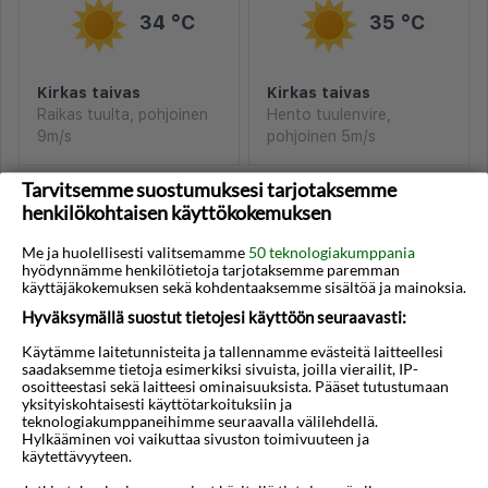
34 °C
35 °C
Kirkas taivas
Kirkas taivas
Raikas tuulta, pohjoinen
Hento tuulenvire,
9m/s
pohjoinen 5m/s
Tarvitsemme suostumuksesi tarjotaksemme
Sääennuste vuodelta, toimittanut Norjan meteorologinen
henkilökohtaisen käyttökokemuksen
instituutti ja NRK
Me ja huolellisesti valitsemamme
50 teknologiakumppania
hyödynnämme henkilötietoja tarjotaksemme paremman
käyttäjäkokemuksen sekä kohdentaaksemme sisältöä ja mainoksia.
Hyväksymällä suostut tietojesi käyttöön seuraavasti:
Käytämme laitetunnisteita ja tallennamme evästeitä laitteellesi
Lento + hotelli
saadaksemme tietoja esimerkiksi sivuista, joilla vierailit, IP-
osoitteestasi sekä laitteesi ominaisuuksista. Pääset tutustumaan
yksityiskohtaisesti käyttötarkoituksiin ja
Hotel Aspres
7n
€618
★★
teknologiakumppaneihimme seuraavalla välilehdellä.
Hylkääminen voi vaikuttaa sivuston toimivuuteen ja
Leiligheter Veronica
7n
€655
★★
käytettävyyteen.
Lidra Samos S.A.
7n
€662
★★★