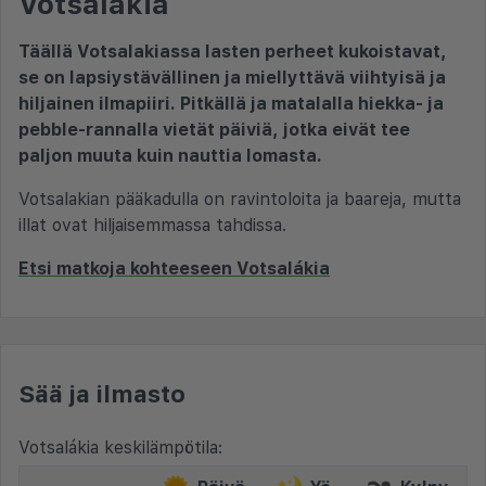
Votsalákia
Täällä Votsalakiassa lasten perheet kukoistavat,
se on lapsiystävällinen ja miellyttävä viihtyisä ja
hiljainen ilmapiiri. Pitkällä ja matalalla hiekka- ja
pebble-rannalla vietät päiviä, jotka eivät tee
paljon muuta kuin nauttia lomasta.
Votsalakian pääkadulla on ravintoloita ja baareja, mutta
illat ovat hiljaisemmassa tahdissa.
Etsi matkoja kohteeseen Votsalákia
Sää ja ilmasto
Votsalákia keskilämpötila: