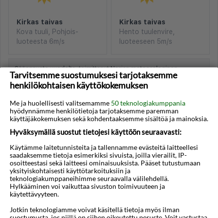
Kirkas taivas
Kirkas taivas
Kova tuuli, Pohjois-
Hento tuulenvire,
luoteesta 6m/s
luoteeseen 5m/s
Sääennuste vuodelta, toimittanut Norjan meteorologinen
Tarvitsemme suostumuksesi tarjotaksemme
instituutti ja NRK
henkilökohtaisen käyttökokemuksen
Me ja huolellisesti valitsemamme
50 teknologiakumppania
hyödynnämme henkilötietoja tarjotaksemme paremman
käyttäjäkokemuksen sekä kohdentaaksemme sisältöä ja mainoksia.
Hyväksymällä suostut tietojesi käyttöön seuraavasti:
Lento + hotelli
Käytämme laitetunnisteita ja tallennamme evästeitä laitteellesi
saadaksemme tietoja esimerkiksi sivuista, joilla vierailit, IP-
osoitteestasi sekä laitteesi ominaisuuksista. Pääset tutustumaan
Helen Pension
7n
€734
★★
yksityiskohtaisesti käyttötarkoituksiin ja
teknologiakumppaneihimme seuraavalla välilehdellä.
Kimasis By Maria
7n
€794
★★★
Hylkääminen voi vaikuttaa sivuston toimivuuteen ja
käytettävyyteen.
Olimpia Beach
7n
€816
★★
Jotkin teknologiamme voivat käsitellä tietoja myös ilman
Maria Studios
7n
€823
★★★
suostumusta, jos niillä on siihen oikeutettu peruste. Voit vastustaa