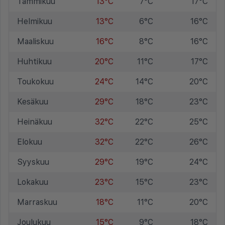
Tammikuu
13°C
7°C
17°C
Helmikuu
13°C
6°C
16°C
Maaliskuu
16°C
8°C
16°C
Huhtikuu
20°C
11°C
17°C
Toukokuu
24°C
14°C
20°C
Kesäkuu
29°C
18°C
23°C
Heinäkuu
32°C
22°C
25°C
Elokuu
32°C
22°C
26°C
Syyskuu
29°C
19°C
24°C
Lokakuu
23°C
15°C
23°C
Marraskuu
18°C
11°C
20°C
Joulukuu
15°C
9°C
18°C