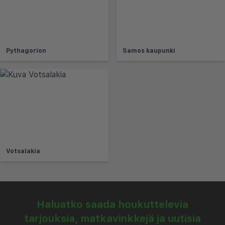
Pythagorion
Samos kaupunki
Votsalakia
Haluatko saada houkuttelevia
tarjouksia, matkavinkkejä ja uutisia