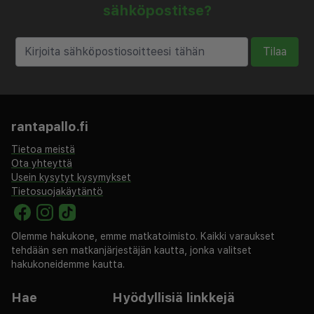
sähköpostitse?
Tilaa
rantapallo.fi
Tietoa meistä
Ota yhteyttä
Usein kysytyt kysymykset
Tietosuojakäytäntö
Olemme hakukone, emme matkatoimisto. Kaikki varaukset
tehdään sen matkanjärjestäjän kautta, jonka valitset
hakukoneidemme kautta.
Hae
Hyödyllisiä linkkejä