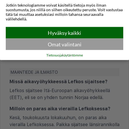
Jotkin teknologiamme voivat käsitellä tietoja myös ilman
suostumusta, jos niillä on siihen oikeutettu peruste. Voit vastustaa
tätä tai muuttaa asetuksiasi milloin tahansa seuraavalla
välilehdellä.
Karpathoksen kaupunki
Hyväksy kaikki
Omat valintani
Usein kysytyt kysymykset
Tietosuojakäytäntömme
MAANTIEDE JA ILMASTO
Missä aikavyöhykkeessä Lefkos sijaitsee?
Lefkos sijaitsee Itä-Euroopan aikavyöhykkeellä
(EET), eli se on yhden tunnin Norjaa edellä.
Milloin on paras aika vierailla Lefkoksessa?
Kesä, toukokuusta lokakuuhun, on paras aika
vierailla Lefkoksessa. Paikka sijaitsee länsirannikolla