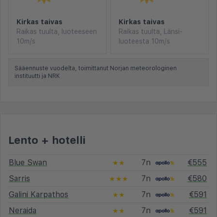
Kirkas taivas
Kirkas taivas
Raikas tuulta, luoteeseen
Raikas tuulta, Länsi-
10m/s
luoteesta 10m/s
Sääennuste vuodelta, toimittanut Norjan meteorologinen
instituutti ja NRK
Lento + hotelli
Blue Swan
7n
€555
★★
Sarris
7n
€580
★★★
Galini Karpathos
7n
€591
★★
Neraida
7n
€591
★★