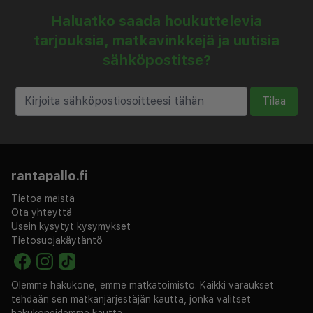
Haluatko saada houkuttelevia
tarjouksia, matkavinkkejä ja uutisia
sähköpostitse?
Tilaa
rantapallo.fi
Tietoa meistä
Ota yhteyttä
Usein kysytyt kysymykset
Tietosuojakäytäntö
Olemme hakukone, emme matkatoimisto. Kaikki varaukset
tehdään sen matkanjärjestäjän kautta, jonka valitset