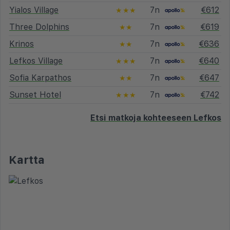
Yialos Village
7n
€612
★★★
Three Dolphins
7n
€619
★★
Krinos
7n
€636
★★
Lefkos Village
7n
€640
★★★
Sofia Karpathos
7n
€647
★★
Sunset Hotel
7n
€742
★★★
Etsi matkoja kohteeseen Lefkos
Kartta