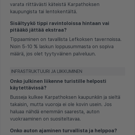
varata riittävästi käteistä Karpathoksen
kaupungista tai lentokentältä.
Sisältyykö tippi ravintoloissa hintaan vai
pitääkö jättää ekstraa?
Tippaaminen on tavallista Lefkoksen tavernoissa.
Noin 5-10 % laskun loppusummasta on sopiva
määrä, jos olet tyytyväinen palveluun.
INFRASTRUKTUURI JA LIIKKUMINEN
Onko julkinen liikenne turistille helposti
käytettävissä?
Busseja kulkee Karpathoksen kaupunkiin ja sieltä
takaisin, mutta vuoroja ei ole kovin usein. Jos
haluaa nähdä enemmän saaresta, auton
vuokraaminen on suositeltavaa.
Onko auton ajaminen turvallista ja helppoa?