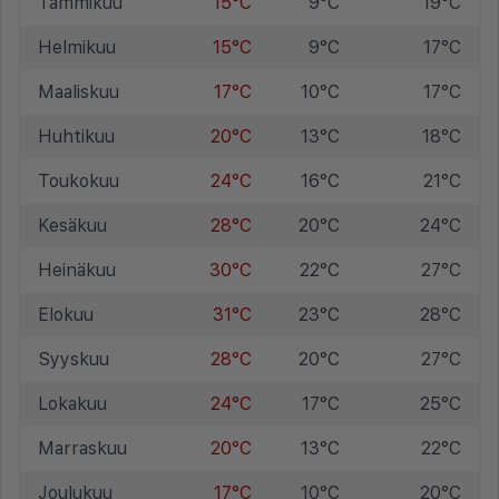
Tammikuu
15°C
9°C
19°C
Helmikuu
15°C
9°C
17°C
Maaliskuu
17°C
10°C
17°C
Huhtikuu
20°C
13°C
18°C
Toukokuu
24°C
16°C
21°C
Kesäkuu
28°C
20°C
24°C
Heinäkuu
30°C
22°C
27°C
Elokuu
31°C
23°C
28°C
Syyskuu
28°C
20°C
27°C
Lokakuu
24°C
17°C
25°C
Marraskuu
20°C
13°C
22°C
Joulukuu
17°C
10°C
20°C