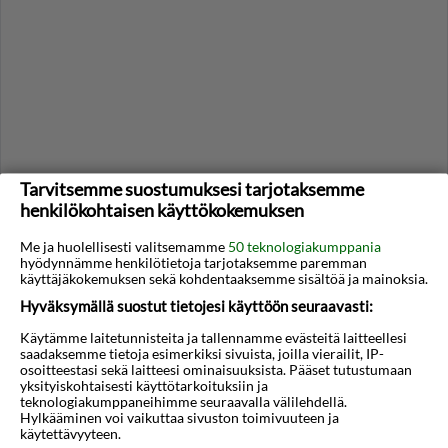
Tarvitsemme suostumuksesi tarjotaksemme
henkilökohtaisen käyttökokemuksen
Me ja huolellisesti valitsemamme
50 teknologiakumppania
hyödynnämme henkilötietoja tarjotaksemme paremman
käyttäjäkokemuksen sekä kohdentaaksemme sisältöä ja mainoksia.
Hyväksymällä suostut tietojesi käyttöön seuraavasti:
Käytämme laitetunnisteita ja tallennamme evästeitä laitteellesi
saadaksemme tietoja esimerkiksi sivuista, joilla vierailit, IP-
Muut kohteet - Karpathos
osoitteestasi sekä laitteesi ominaisuuksista. Pääset tutustumaan
yksityiskohtaisesti käyttötarkoituksiin ja
teknologiakumppaneihimme seuraavalla välilehdellä.
Hylkääminen voi vaikuttaa sivuston toimivuuteen ja
käytettävyyteen.