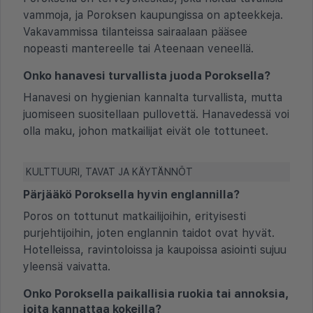
vammoja, ja Poroksen kaupungissa on apteekkeja.
Vakavammissa tilanteissa sairaalaan pääsee
nopeasti mantereelle tai Ateenaan veneellä.
Onko hanavesi turvallista juoda Poroksella?
Hanavesi on hygienian kannalta turvallista, mutta
juomiseen suositellaan pullovettä. Hanavedessä voi
olla maku, johon matkailijat eivät ole tottuneet.
KULTTUURI, TAVAT JA KÄYTÄNNÖT
Pärjääkö Poroksella hyvin englannilla?
Poros on tottunut matkailijoihin, erityisesti
purjehtijoihin, joten englannin taidot ovat hyvät.
Hotelleissa, ravintoloissa ja kaupoissa asiointi sujuu
yleensä vaivatta.
Onko Poroksella paikallisia ruokia tai annoksia,
joita kannattaa kokeilla?