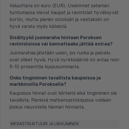
Valuuttana on euro (EUR). Useimmat sataman
tuntumassa olevat kaupat ja ravintolat hyväksyvät
kortin, mutta pieniin ostoksiin ja vesitaksiin on
hyvä varata myös käteistä.
Sisältyykö juomaraha hintaan Poroksen
ravintoloissa vai kannattaako jättää extraa?
Juomarahaa jätetään usein, jos ruoka ja palvelu
ovat olleet hyviä. Hyvä nyrkkisääntö on antaa noin
5-10 prosenttia loppusummasta.
Onko tingiminen tavallista kaupoissa ja
markkinoilla Poroksella?
Kaupoissa hinnat ovat kiinteitä eikä tingiminen ole
tavallista. Pienissä matkamuistokojuissa voidaan
joskus neuvotella hieman hinnasta.
INFRASTRUKTUURI JA LIIKKUMINEN