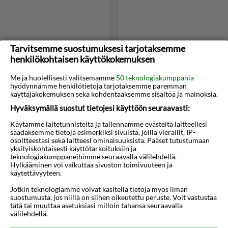
Tarvitsemme suostumuksesi tarjotaksemme
Skiatos
Skyros
henkilökohtaisen käyttökokemuksen
Me ja huolellisesti valitsemamme
50 teknologiakumppania
hyödynnämme henkilötietoja tarjotaksemme paremman
käyttäjäkokemuksen sekä kohdentaaksemme sisältöä ja mainoksia.
Hyväksymällä suostut tietojesi käyttöön seuraavasti:
Käytämme laitetunnisteita ja tallennamme evästeitä laitteellesi
saadaksemme tietoja esimerkiksi sivuista, joilla vierailit, IP-
osoitteestasi sekä laitteesi ominaisuuksista. Pääset tutustumaan
yksityiskohtaisesti käyttötarkoituksiin ja
teknologiakumppaneihimme seuraavalla välilehdellä.
Syros
Thassos
Hylkääminen voi vaikuttaa sivuston toimivuuteen ja
käytettävyyteen.
Jotkin teknologiamme voivat käsitellä tietoja myös ilman
suostumusta, jos niillä on siihen oikeutettu peruste. Voit vastustaa
tätä tai muuttaa asetuksiasi milloin tahansa seuraavalla
välilehdellä.