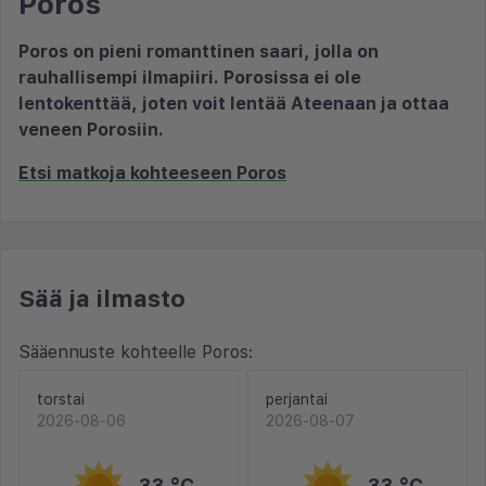
Poros
Poros on pieni romanttinen saari, jolla on
rauhallisempi ilmapiiri. Porosissa ei ole
lentokenttää, joten voit lentää Ateenaan ja ottaa
veneen Porosiin.
Etsi matkoja kohteeseen Poros
Sää ja ilmasto
Sääennuste kohteelle Poros:
torstai
perjantai
2026-08-06
2026-08-07
33 °C
33 °C