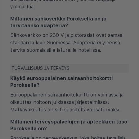
ymmärtää.
Millainen sähköverkko Poroksella on ja
tarvitaanko adapteria?
Sähköverkko on 230 V ja pistorasiat ovat samaa
standardia kuin Suomessa. Adapteria ei yleensä
tarvita suomalaisille latureille hotellissa.
TURVALLISUUS JA TERVEYS
Käykö eurooppalainen sairaanhoitokortti
Poroksella?
Eurooppalainen sairaanhoitokortti on voimassa ja
oikeuttaa hoitoon julkisessa järjestelmässä.
Matkavakuutus on silti suositeltava lisäturvaksi.
Millainen terveyspalvelujen ja apteekkien taso
Poroksella on?
Poroksella on terveyskeskus, joka hoitaa tavallisia