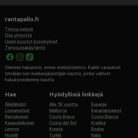
rantapallo.fi
Tietoa meistä
Ota yhteyttä
Usein kysytyt kysymykset
Tietosuojakäytäntö
Olemme hakukone, emme matkatoimisto. Kaikki varaukset
tehdään sen matkanjärjestäjän kautta, jonka valitset
hakukoneidemme kautta.
Hae
Hyödyllisiä linkkejä
Äkkilähdöt
Alle 18 vuotta
Espanja
Lomamatkat
Mallorca
Kanariansaaret
Rantalomat
Costa Brava
Costa Blanca
Kaupunkilomat
Costa del Sol
Kreikka
Lennot
Kreeta
Rodos
Hotelli
Turkki
Italia