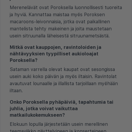
Merenelävät ovat Poroksella luonnollisesti tuoreita
ja hyviä. Kannattaa maistaa myös Poroksen
macaroons-leivonnaisia, jotka ovat paikallinen
mantelista tehty makeinen ja joita maustetaan
usein sitruunalla läheisestä sitruunametsästä.
Mitkä ovat kauppojen, ravintoloiden ja
nähtävyyksien tyypilliset aukioloajat
Poroksella?
Sataman varrella olevat kaupat ovat sesongissa
usein auki koko päivän ja myös iltaisin. Ravintolat
avautuvat lounaalle ja illallista tarjoillaan myöhään
iltaan.
Onko Poroksella pyhäpäiviä, tapahtumia tai
juhlia, jotka voivat vaikuttaa
matkailukokemukseen?
Elokuun lopulla järjestetään usein merellinen
teemaviikko näyttelyineen ja konserteineen.