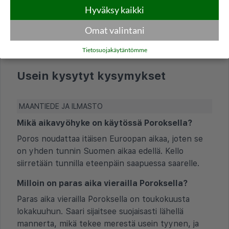
Hyväksy kaikki
Omat valintani
Thessaloniki
Zakynthos
Tietosuojakäytäntömme
Usein kysytyt kysymykset
MAANTIEDE JA ILMASTO
Mikä aikavyöhyke on käytössä Poroksella?
Poros noudattaa itäisen Euroopan aikaa, joten se
on yhden tunnin Suomen aikaa edellä. Kello
siirretään tunnilla eteenpäin saapuessa saarelle.
Milloin on paras aika vierailla Poroksella?
Paras aika vierailla Poroksella on toukokuusta
lokakuuhun. Saari sijaitsee suojaisasti lähellä
mannerta, mikä tekee merestä usein tyynen, ja