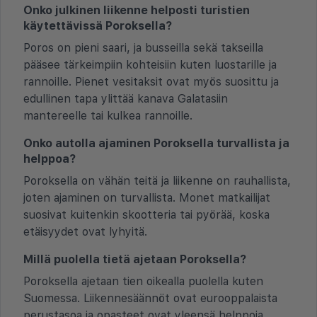
Onko julkinen liikenne helposti turistien
käytettävissä Poroksella?
Poros on pieni saari, ja busseilla sekä takseilla
pääsee tärkeimpiin kohteisiin kuten luostarille ja
rannoille. Pienet vesitaksit ovat myös suosittu ja
edullinen tapa ylittää kanava Galatasiin
mantereelle tai kulkea rannoille.
Onko autolla ajaminen Poroksella turvallista ja
helppoa?
Poroksella on vähän teitä ja liikenne on rauhallista,
joten ajaminen on turvallista. Monet matkailijat
suosivat kuitenkin skootteria tai pyörää, koska
etäisyydet ovat lyhyitä.
Millä puolella tietä ajetaan Poroksella?
Poroksella ajetaan tien oikealla puolella kuten
Suomessa. Liikennesäännöt ovat eurooppalaista
perustasoa ja opasteet ovat yleensä helppoja