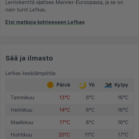
Lentokenttä sijaitsee Manner-Euroopassa, ja se on
noin tunti Lefkas.
Etsi matkoja kohteeseen Lefkas
Sää ja ilmasto
Lefkas keskilämpötila:
Päivä
Yö
Kylpy
Tammikuu
13°C
6°C
16°C
Helmikuu
14°C
6°C
16°C
Maaliskuu
17°C
8°C
16°C
Huhtikuu
20°C
11°C
17°C