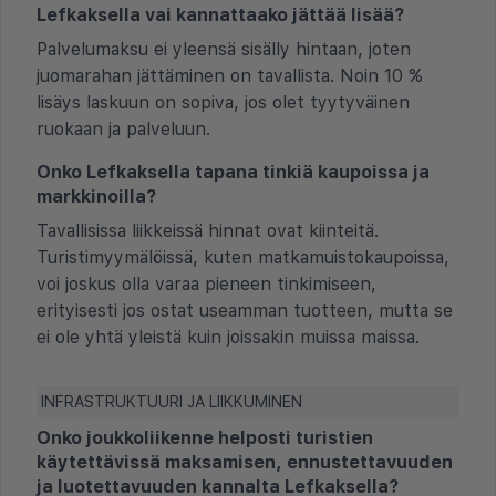
Lefkaksella vai kannattaako jättää lisää?
Palvelumaksu ei yleensä sisälly hintaan, joten
juomarahan jättäminen on tavallista. Noin 10 %
lisäys laskuun on sopiva, jos olet tyytyväinen
ruokaan ja palveluun.
Onko Lefkaksella tapana tinkiä kaupoissa ja
markkinoilla?
Tavallisissa liikkeissä hinnat ovat kiinteitä.
Turistimyymälöissä, kuten matkamuistokaupoissa,
voi joskus olla varaa pieneen tinkimiseen,
erityisesti jos ostat useamman tuotteen, mutta se
ei ole yhtä yleistä kuin joissakin muissa maissa.
INFRASTRUKTUURI JA LIIKKUMINEN
Onko joukkoliikenne helposti turistien
käytettävissä maksamisen, ennustettavuuden
ja luotettavuuden kannalta Lefkaksella?