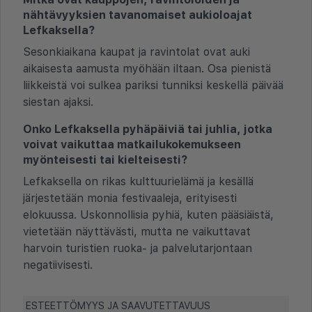
nähtävyyksien tavanomaiset aukioloajat
Lefkaksella?
Sesonkiaikana kaupat ja ravintolat ovat auki
aikaisesta aamusta myöhään iltaan. Osa pienistä
liikkeistä voi sulkea pariksi tunniksi keskellä päivää
siestan ajaksi.
Onko Lefkaksella pyhäpäiviä tai juhlia, jotka
voivat vaikuttaa matkailukokemukseen
myönteisesti tai kielteisesti?
Lefkaksella on rikas kulttuurielämä ja kesällä
järjestetään monia festivaaleja, erityisesti
elokuussa. Uskonnollisia pyhiä, kuten pääsiäistä,
vietetään näyttävästi, mutta ne vaikuttavat
harvoin turistien ruoka- ja palvelutarjontaan
negatiivisesti.
ESTEETTÖMYYS JA SAAVUTETTAVUUS