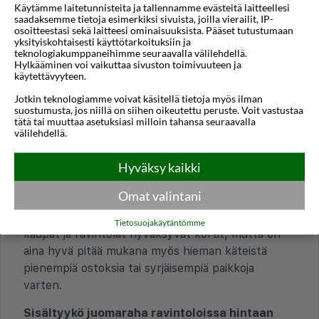
Käytämme laitetunnisteita ja tallennamme evästeitä laitteellesi
yhteydessä, ja sen suuruus riippuu majoituspaikan
saadaksemme tietoja esimerkiksi sivuista, joilla vierailit, IP-
osoitteestasi sekä laitteesi ominaisuuksista. Pääset tutustumaan
luokituksesta.
yksityiskohtaisesti käyttötarkoituksiin ja
teknologiakumppaneihimme seuraavalla välilehdellä.
Millainen on yleinen hintataso Lefkaksella?
Hylkääminen voi vaikuttaa sivuston toimivuuteen ja
käytettävyyteen.
Hintataso Lefkaksella vaihtelee, mutta on yleisesti
ottaen Suomea edullisempi. Paikallisissa
Jotkin teknologiamme voivat käsitellä tietoja myös ilman
suostumusta, jos niillä on siihen oikeutettu peruste. Voit vastustaa
tavernoissa ruoka ja juoma ovat kohtuuhintaisia,
tätä tai muuttaa asetuksiasi milloin tahansa seuraavalla
mutta suosituimmilla turistialueilla, kuten Nidrissä
välilehdellä.
ja Lefkaksen kaupungissa, hinnat voivat olla
Hyväksy kaikki
hieman korkeampia.
Omat valintani
Mikä valuutta on käytössä Lefkaksella?
Virallinen valuutta on euro (EUR). Useimmat
Tietosuojakäytäntömme
kaupat ja ravintolat hyväksyvät kortit, mutta on
aina hyvä pitää mukana myös hieman käteistä
pienempiä ostoksia tai syrjäisempiä paikkoja
varten.
Sisältyykö juomaraha ravintoloissa hintaan