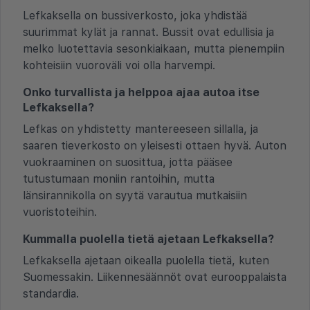
Lefkaksella on bussiverkosto, joka yhdistää
suurimmat kylät ja rannat. Bussit ovat edullisia ja
melko luotettavia sesonkiaikaan, mutta pienempiin
kohteisiin vuoroväli voi olla harvempi.
Onko turvallista ja helppoa ajaa autoa itse
Lefkaksella?
Lefkas on yhdistetty mantereeseen sillalla, ja
saaren tieverkosto on yleisesti ottaen hyvä. Auton
vuokraaminen on suosittua, jotta pääsee
tutustumaan moniin rantoihin, mutta
länsirannikolla on syytä varautua mutkaisiin
vuoristoteihin.
Kummalla puolella tietä ajetaan Lefkaksella?
Lefkaksella ajetaan oikealla puolella tietä, kuten
Suomessakin. Liikennesäännöt ovat eurooppalaista
standardia.