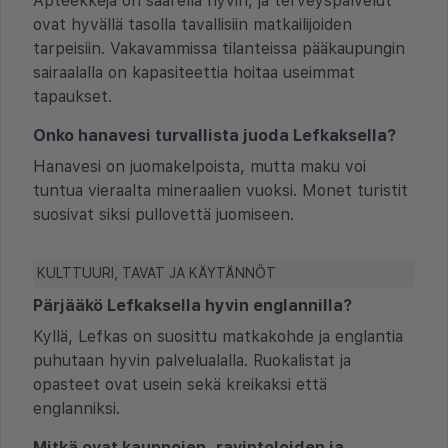
Apteekkeja on saarella hyvin, ja terveyspalvelut
ovat hyvällä tasolla tavallisiin matkailijoiden
tarpeisiin. Vakavammissa tilanteissa pääkaupungin
sairaalalla on kapasiteettia hoitaa useimmat
tapaukset.
Onko hanavesi turvallista juoda Lefkaksella?
Hanavesi on juomakelpoista, mutta maku voi
tuntua vieraalta mineraalien vuoksi. Monet turistit
suosivat siksi pullovettä juomiseen.
KULTTUURI, TAVAT JA KÄYTÄNNÖT
Pärjääkö Lefkaksella hyvin englannilla?
Kyllä, Lefkas on suosittu matkakohde ja englantia
puhutaan hyvin palvelualalla. Ruokalistat ja
opasteet ovat usein sekä kreikaksi että
englanniksi.
Mitkä ovat kauppojen, ravintoloiden ja