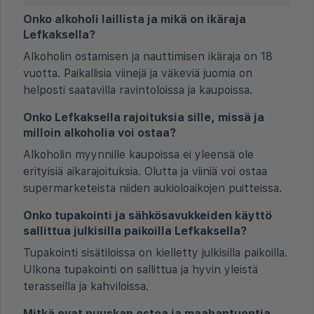
Onko alkoholi laillista ja mikä on ikäraja
Lefkaksella?
Alkoholin ostamisen ja nauttimisen ikäraja on 18
vuotta. Paikallisia viinejä ja väkeviä juomia on
helposti saatavilla ravintoloissa ja kaupoissa.
Onko Lefkaksella rajoituksia sille, missä ja
milloin alkoholia voi ostaa?
Alkoholin myynnille kaupoissa ei yleensä ole
erityisiä aikarajoituksia. Olutta ja viiniä voi ostaa
supermarketeista niiden aukioloaikojen puitteissa.
Onko tupakointi ja sähkösavukkeiden käyttö
sallittua julkisilla paikoilla Lefkaksella?
Tupakointi sisätiloissa on kielletty julkisilla paikoilla.
Ulkona tupakointi on sallittua ja hyvin yleistä
terasseilla ja kahviloissa.
Mitkä ovat nuuskan ostoa ja maahantuontia