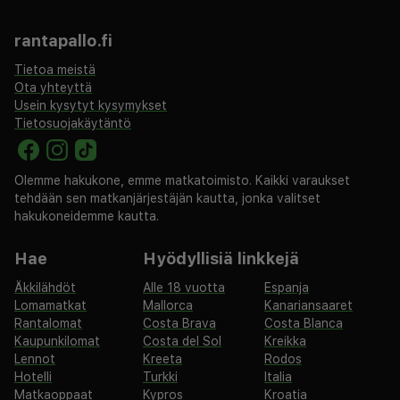
rantapallo.fi
Tietoa meistä
Ota yhteyttä
Usein kysytyt kysymykset
Tietosuojakäytäntö
Olemme hakukone, emme matkatoimisto. Kaikki varaukset
tehdään sen matkanjärjestäjän kautta, jonka valitset
hakukoneidemme kautta.
Hae
Hyödyllisiä linkkejä
Äkkilähdöt
Alle 18 vuotta
Espanja
Lomamatkat
Mallorca
Kanariansaaret
Rantalomat
Costa Brava
Costa Blanca
Kaupunkilomat
Costa del Sol
Kreikka
Lennot
Kreeta
Rodos
Hotelli
Turkki
Italia
Matkaoppaat
Kypros
Kroatia