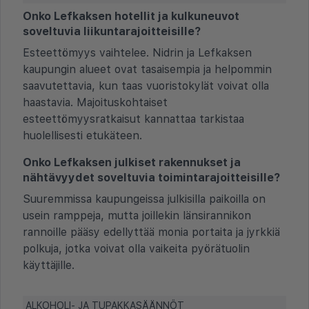
Onko Lefkaksen hotellit ja kulkuneuvot
soveltuvia liikuntarajoitteisille?
Esteettömyys vaihtelee. Nidrin ja Lefkaksen
kaupungin alueet ovat tasaisempia ja helpommin
saavutettavia, kun taas vuoristokylät voivat olla
haastavia. Majoituskohtaiset
esteettömyysratkaisut kannattaa tarkistaa
huolellisesti etukäteen.
Onko Lefkaksen julkiset rakennukset ja
nähtävyydet soveltuvia toimintarajoitteisille?
Suuremmissa kaupungeissa julkisilla paikoilla on
usein ramppeja, mutta joillekin länsirannikon
rannoille pääsy edellyttää monia portaita ja jyrkkiä
polkuja, jotka voivat olla vaikeita pyörätuolin
käyttäjille.
ALKOHOLI- JA TUPAKKASÄÄNNÖT