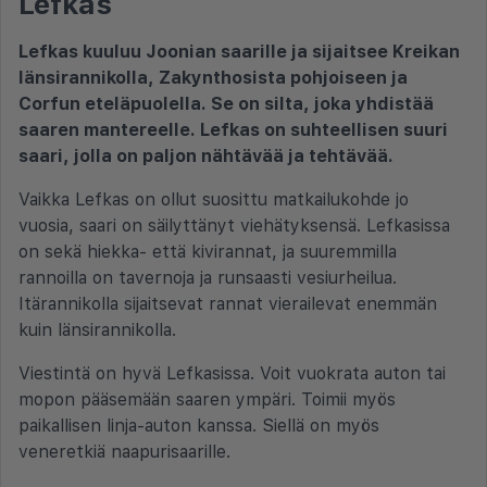
Lefkas
Lefkas kuuluu Joonian saarille ja sijaitsee Kreikan
länsirannikolla, Zakynthosista pohjoiseen ja
Corfun eteläpuolella. Se on silta, joka yhdistää
saaren mantereelle. Lefkas on suhteellisen suuri
saari, jolla on paljon nähtävää ja tehtävää.
Vaikka Lefkas on ollut suosittu matkailukohde jo
vuosia, saari on säilyttänyt viehätyksensä. Lefkasissa
on sekä hiekka- että kivirannat, ja suuremmilla
rannoilla on tavernoja ja runsaasti vesiurheilua.
Itärannikolla sijaitsevat rannat vierailevat enemmän
kuin länsirannikolla.
Viestintä on hyvä Lefkasissa. Voit vuokrata auton tai
mopon pääsemään saaren ympäri. Toimii myös
paikallisen linja-auton kanssa. Siellä on myös
veneretkiä naapurisaarille.