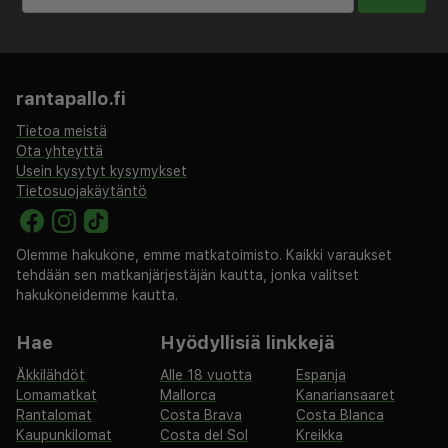
rantapallo.fi
Tietoa meistä
Ota yhteyttä
Usein kysytyt kysymykset
Tietosuojakäytäntö
Olemme hakukone, emme matkatoimisto. Kaikki varaukset
tehdään sen matkanjärjestäjän kautta, jonka valitset
hakukoneidemme kautta.
Hae
Hyödyllisiä linkkejä
Äkkilähdöt
Alle 18 vuotta
Espanja
Lomamatkat
Mallorca
Kanariansaaret
Rantalomat
Costa Brava
Costa Blanca
Kaupunkilomat
Costa del Sol
Kreikka