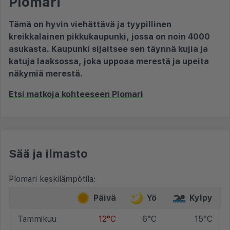
Plomari
Tämä on hyvin viehättävä ja tyypillinen
kreikkalainen pikkukaupunki, jossa on noin 4000
asukasta. Kaupunki sijaitsee sen täynnä kujia ja
katuja laaksossa, joka uppoaa merestä ja upeita
näkymiä merestä.
Etsi matkoja kohteeseen Plomari
Sää ja ilmasto
Plomari keskilämpötila:
Päivä
Yö
Kylpy
Tammikuu
12°C
6°C
15°C