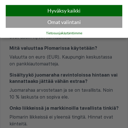
Millainen on Plomarin yleinen hintataso?
Hyväksy kaikki
Hintataso Plomarissa on alempi kuin Suomessa.
Omat valintani
Kaupunki on vähemmän turistikohde kuin saaren
pohjoisosissa, ja paikallisten tavernoiden hinnat
Tietosuojakäytäntömme
ovat usein hyvin kohtuullisia.
Mitä valuuttaa Plomarissa käytetään?
Valuutta on euro (EUR). Kaupungin keskustassa
on pankkiautomaatteja.
Sisältyykö juomaraha ravintoloissa hintaan vai
kannattaako jättää vähän extraa?
Juomarahaa arvostetaan ja se on tavallista. Noin
10 % laskusta on sopiva ele.
Onko liikkeissä ja markkinoilla tavallista tinkiä?
Plomarin liikkeissä ei yleensä tingitä. Hinnat ovat
kiinteitä.