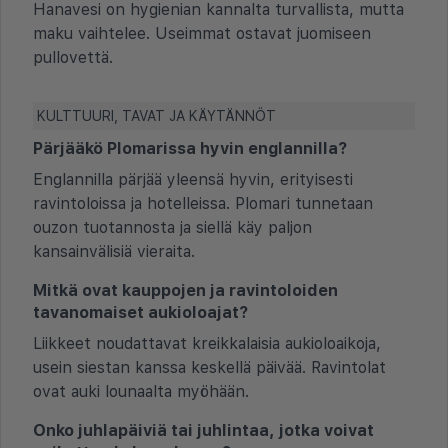
Hanavesi on hygienian kannalta turvallista, mutta
maku vaihtelee. Useimmat ostavat juomiseen
pullovettä.
KULTTUURI, TAVAT JA KÄYTÄNNÖT
Pärjääkö Plomarissa hyvin englannilla?
Englannilla pärjää yleensä hyvin, erityisesti
ravintoloissa ja hotelleissa. Plomari tunnetaan
ouzon tuotannosta ja siellä käy paljon
kansainvälisiä vieraita.
Mitkä ovat kauppojen ja ravintoloiden
tavanomaiset aukioloajat?
Liikkeet noudattavat kreikkalaisia aukioloaikoja,
usein siestan kanssa keskellä päivää. Ravintolat
ovat auki lounaalta myöhään.
Onko juhlapäiviä tai juhlintaa, jotka voivat