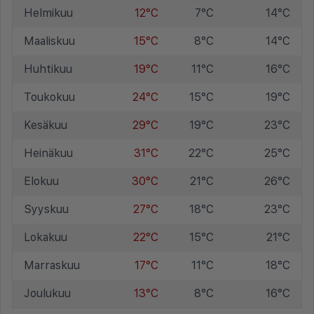
Helmikuu
12°C
7°C
14°C
Maaliskuu
15°C
8°C
14°C
Huhtikuu
19°C
11°C
16°C
Toukokuu
24°C
15°C
19°C
Kesäkuu
29°C
19°C
23°C
Heinäkuu
31°C
22°C
25°C
Elokuu
30°C
21°C
26°C
Syyskuu
27°C
18°C
23°C
Lokakuu
22°C
15°C
21°C
Marraskuu
17°C
11°C
18°C
Joulukuu
13°C
8°C
16°C