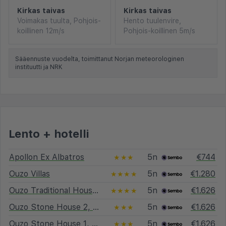
Kirkas taivas
Kirkas taivas
Voimakas tuulta, Pohjois-
Hento tuulenvire,
koillinen 12m/s
Pohjois-koillinen 5m/s
Sääennuste vuodelta, toimittanut Norjan meteorologinen
instituutti ja NRK
Lento + hotelli
Apollon Ex Albatros
5n
€744
★★★
Ouzo Villas
5n
€1.280
★★★★
Ouzo Traditional House with private pool
5n
€1.626
★★★★
Ouzo Stone House 2, with private pool
5n
€1.626
★★★
Ouzo Stone House 1, with private pool
5n
€1.626
★★★