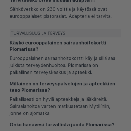
Tarvitseeko ottaa mukaan adapteri?
Sähköverkko on 230 volttia ja käytössä ovat
eurooppalaiset pistorasiat. Adapteria ei tarvita.
TURVALLISUUS JA TERVEYS
Käykö eurooppalainen sairaanhoitokortti
Plomarissa?
Eurooppalainen sairaanhoitokortti käy ja sillä saa
julkista terveydenhuoltoa. Plomarissa on
paikallinen terveyskeskus ja apteekki.
Millainen on terveyspalvelujen ja apteekkien
taso Plomarissa?
Paikallisesti on hyviä apteekkeja ja lääkäreitä.
Sairaalahoitoa varten matkustetaan Mytilíniin,
jonne on ajomatka.
Onko hanavesi turvallista juoda Plomarissa?