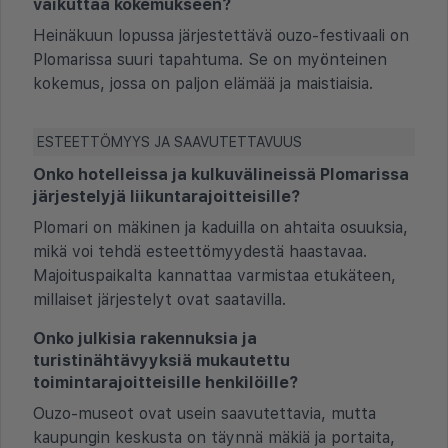
vaikuttaa kokemukseen?
Heinäkuun lopussa järjestettävä ouzo-festivaali on
Plomarissa suuri tapahtuma. Se on myönteinen
kokemus, jossa on paljon elämää ja maistiaisia.
ESTEETTÖMYYS JA SAAVUTETTAVUUS
Onko hotelleissa ja kulkuvälineissä Plomarissa
järjestelyjä liikuntarajoitteisille?
Plomari on mäkinen ja kaduilla on ahtaita osuuksia,
mikä voi tehdä esteettömyydestä haastavaa.
Majoituspaikalta kannattaa varmistaa etukäteen,
millaiset järjestelyt ovat saatavilla.
Onko julkisia rakennuksia ja
turistinähtävyyksiä mukautettu
toimintarajoitteisille henkilöille?
Ouzo-museot ovat usein saavutettavia, mutta
kaupungin keskusta on täynnä mäkiä ja portaita,