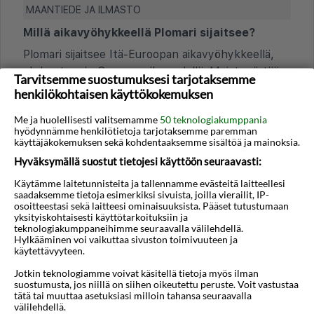
MAANTIEDE JA ILMASTO
Millä aikavyöhykkeellä Plomari sijaitsee?
Plomari sijaitsee Itä-Euroopan aikavyöhykkeellä,
yhden tunnin Suomen aikaa edellä. Muista siirtää
Tarvitsemme suostumuksesi tarjotaksemme
kelloa yksi tunti eteenpäin.
henkilökohtaisen käyttökokemuksen
Milloin on paras aika vierailla Plomarissa?
Me ja huolellisesti valitsemamme
50 teknologiakumppania
hyödynnämme henkilötietoja tarjotaksemme paremman
Paras aika on kesäkausi toukokuusta lokakuuhun.
käyttäjäkokemuksen sekä kohdentaaksemme sisältöä ja mainoksia.
Plomari sijaitsee etelärannikolla ja sää on usein
Hyväksymällä suostut tietojesi käyttöön seuraavasti:
hyvä ja lämmin tänä aikana.
Käytämme laitetunnisteita ja tallennamme evästeitä laitteellesi
saadaksemme tietoja esimerkiksi sivuista, joilla vierailit, IP-
osoitteestasi sekä laitteesi ominaisuuksista. Pääset tutustumaan
TALOUS JA MAKSAMINEN
yksityiskohtaisesti käyttötarkoituksiin ja
teknologiakumppaneihimme seuraavalla välilehdellä.
Onko hotellimajoituksessa turistiveroja tai
Hylkääminen voi vaikuttaa sivuston toimivuuteen ja
lisämaksuja?
käytettävyyteen.
Ilmastovero maksetaan suoraan hotellille
Jotkin teknologiamme voivat käsitellä tietoja myös ilman
suostumusta, jos niillä on siihen oikeutettu peruste. Voit vastustaa
Plomarissa saapuessa. Summa vaihtelee hotellin
tätä tai muuttaa asetuksiasi milloin tahansa seuraavalla
tason mukaan.
välilehdellä.