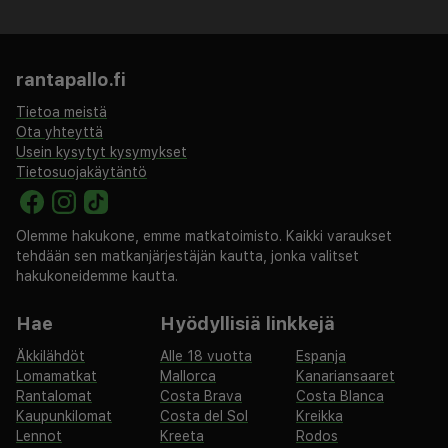
rantapallo.fi
Tietoa meistä
Ota yhteyttä
Usein kysytyt kysymykset
Tietosuojakäytäntö
Olemme hakukone, emme matkatoimisto. Kaikki varaukset
tehdään sen matkanjärjestäjän kautta, jonka valitset
hakukoneidemme kautta.
Hae
Hyödyllisiä linkkejä
Äkkilähdöt
Alle 18 vuotta
Espanja
Lomamatkat
Mallorca
Kanariansaaret
Rantalomat
Costa Brava
Costa Blanca
Kaupunkilomat
Costa del Sol
Kreikka
Lennot
Kreeta
Rodos