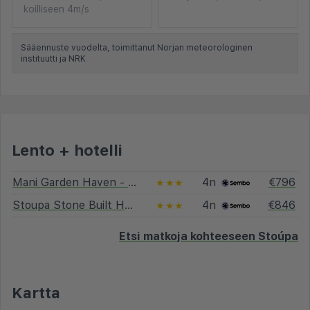
koilliseen 4m/s
Sääennuste vuodelta, toimittanut Norjan meteorologinen
instituutti ja NRK
Lento + hotelli
Mani Garden Haven - Private Retreat in Stoupa
4n
€796
★★★
Stoupa Stone Built Home A Breath Away to the Sea
4n
€846
★★★
Etsi matkoja kohteeseen Stoúpa
Kartta