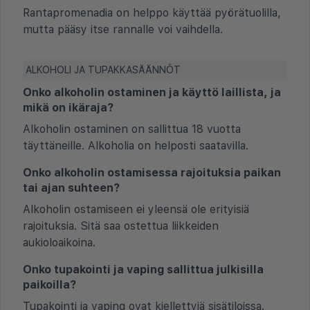
Rantapromenadia on helppo käyttää pyörätuolilla,
mutta pääsy itse rannalle voi vaihdella.
ALKOHOLI JA TUPAKKASÄÄNNÖT
Onko alkoholin ostaminen ja käyttö laillista, ja
mikä on ikäraja?
Alkoholin ostaminen on sallittua 18 vuotta
täyttäneille. Alkoholia on helposti saatavilla.
Onko alkoholin ostamisessa rajoituksia paikan
tai ajan suhteen?
Alkoholin ostamiseen ei yleensä ole erityisiä
rajoituksia. Sitä saa ostettua liikkeiden
aukioloaikoina.
Onko tupakointi ja vaping sallittua julkisilla
paikoilla?
Tupakointi ja vaping ovat kiellettyjä sisätiloissa.