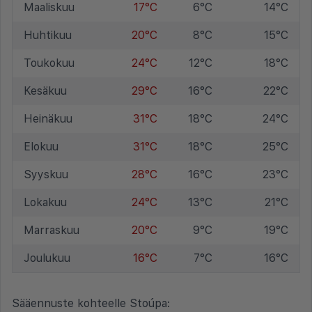
Maaliskuu
17°C
6°C
14°C
Huhtikuu
20°C
8°C
15°C
Toukokuu
24°C
12°C
18°C
Kesäkuu
29°C
16°C
22°C
Heinäkuu
31°C
18°C
24°C
Elokuu
31°C
18°C
25°C
Syyskuu
28°C
16°C
23°C
Lokakuu
24°C
13°C
21°C
Marraskuu
20°C
9°C
19°C
Joulukuu
16°C
7°C
16°C
Sääennuste kohteelle Stoúpa: