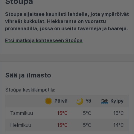
Stoúpa
Stoupa sijaitsee kauniisti lahdella, jota ympäröivät
vihreät kukkulat. Hiekkaranta on vuorattu
promenadilla, jossa on useita taverneja ja baareja.
Etsi matkoja kohteeseen Stoúpa
Sää ja ilmasto
Stoúpa keskilämpötila:
Päivä
Yö
Kylpy
Tammikuu
15°C
5°C
15°C
Helmikuu
15°C
5°C
14°C