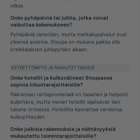
vilkas.
Onko pyhäpäiviä tai juhlia, jotka voivat
vaikuttaa kokemukseen?
Pyhäpäiviä vietetään, mutta matkailupalvelut ovat
yleensä avoinna. Stoupa on mukava paikka olla
kreikkalaisten juhlapyhien aikaan.
ESTEETTÖMYYS JA SAAVUTETTAVUUS
Onko hotellit ja kulkuvälineet Stoupassa
sopivia liikuntarajoitteisille?
Pää­rannan rantapromenadi on tasainen ja helposti
kuljettava, mutta monet hotellit sijaitsevat tien
takana rinteessä. Hotellilta kannattaa varmistaa
kulkuyhteydet.
Onko julkisia rakennuksia ja nähtävyyksiä
mukautettu toimintarajoitteisille?