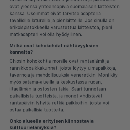
ovat yleensä yhteensopivia suomalaisen laitteiston
kanssa. Useimmat eivät tarvitse adapteria
tavallisille latureille ja pienlaitteille. Jos sinulla on
erikoispistokkeella varustettua laitteistoa, pieni
matkadapteri voi olla hyödyllinen.
Mitkä ovat kohokohdat nähtävyyksien
kannalta?
Chiosin kohokohtia monille ovat rantaelämä ja
rannikkopaikkakunnat, joista löytyy uimapaikkoja,
tavernoja ja mahdollisuuksia veneretkiin. Moni käy
myös satama-alueilla ja keskustassa ruoan,
iltaelämän ja ostosten takia. Saari tunnetaan
paikallisista tuotteista, ja monet yhdistävät
rantapäiviin lyhyitä retkiä paikkoihin, joista voi
ostaa paikallisia tuotteita.
Onko alueella erityisen kiinnostavia
kulttuurielämyksiä?