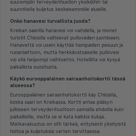
suurempiin terveydenhuollon yksiköihin tai
suunnitella kuljetus keskeisemmille alueille.
Onko hanavesi turvallista juoda?
Kreikan saarilla hanavesi voi vaihdella, ja monet
turistit Chiosilla valitsevat pulloveden juomiseen.
Hanavettä voi usein käyttää hampaiden pesuun ja
ruoanlaittoon, mutta herkkävatsaiselle pullovesi
voi olla helpompi vaihtoehto. Hotellilta voi kysyä
paikallista suositusta.
Käykö eurooppalainen sairaanhoitokortti tässä
alueessa?
Eurooppalainen sairaanhoitokortti käy Chiosilla,
koska saari on Kreikassa. Kortti antaa pääsyn
julkiseen terveydenhuoltoon samoilla ehdoilla kuin
paikallisille, mutta se ei kata kaikkia kuluja.
Matkavakuutus on silti tärkeä, erityisesti yksityistä
hoitoa ja kuljetuksia varten tarvittaessa.