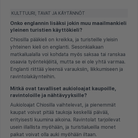
KULTTUURI, TAVAT JA KÄYTÄNNÖT
Onko englannin lisäksi jokin muu maailmankieli
yleinen turistien käyttökieli?
Chiosilla pääkieli on kreikka, ja turisteille yleisin
yhteinen kieli on englanti. Sesonkiaikaan
matkailualalla voi kohdata myös saksaa tai ranskaa
osaavia työntekijöitä, mutta se ei ole yhtä varmaa.
Englanti riittää yleensä varauksiin, liikkumiseen ja
ravintolakäynteihin.
Mitkä ovat tavalliset aukioloajat kaupoille,
ravintoloille ja nähtävyyksille?
Aukioloajat Chiosilla vaihtelevat, ja pienemmät
kaupat voivat pitää taukoja keskellä päivää,
erityisesti kuumina aikoina. Ravintolat tarjoilevat
usein illallista myöhään, ja turistialueilla monet
paikat voivat olla auki myöhään iltaan.