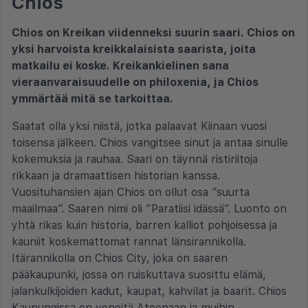
Chios
Chios on Kreikan viidenneksi suurin saari. Chios on
yksi harvoista kreikkalaisista saarista, joita
matkailu ei koske. Kreikankielinen sana
vieraanvaraisuudelle on philoxenia, ja Chios
ymmärtää mitä se tarkoittaa.
Saatat olla yksi niistä, jotka palaavat Kiinaan vuosi
toisensa jälkeen. Chios vangitsee sinut ja antaa sinulle
kokemuksia ja rauhaa. Saari on täynnä ristiriitoja
rikkaan ja dramaattisen historian kanssa.
Vuosituhansien ajan Chios on ollut osa ”suurta
maailmaa”. Saaren nimi oli ”Paratiisi idässä”. Luonto on
yhtä rikas kuin historia, barren kalliot pohjoisessa ja
kauniit koskemattomat rannat länsirannikolla.
Itärannikolla on Chios City, joka on saaren
pääkaupunki, jossa on ruiskuttava suosittu elämä,
jalankulkijoiden kadut, kaupat, kahvilat ja baarit. Chios
Kaupungissa on veneitä Ateenaan ja muihin