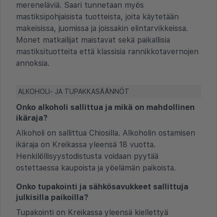
mereneläviä. Saari tunnetaan myös
mastiksipohjaisista tuotteista, joita käytetään
makeisissa, juomissa ja joissakin elintarvikkeissa.
Monet matkailijat maistavat sekä paikallisia
mastiksituotteita että klassisia rannikkotavernojen
annoksia.
ALKOHOLI- JA TUPAKKASÄÄNNÖT
Onko alkoholi sallittua ja mikä on mahdollinen
ikäraja?
Alkoholi on sallittua Chiosilla. Alkoholin ostamisen
ikäraja on Kreikassa yleensä 18 vuotta.
Henkilöllisyystodistusta voidaan pyytää
ostettaessa kaupoista ja yöelämän paikoista.
Onko tupakointi ja sähkösavukkeet sallittuja
julkisilla paikoilla?
Tupakointi on Kreikassa yleensä kiellettyä