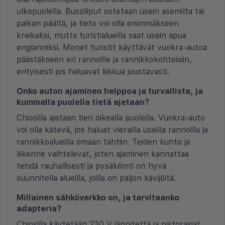
ulkopuolella. Bussiliput ostetaan usein asemilta tai
paikan päältä, ja tieto voi olla enimmäkseen
kreikaksi, mutta turistialueilla saat usein apua
englanniksi. Monet turistit käyttävät vuokra-autoa
päästäkseen eri rannoille ja rannikkokohteisiin,
erityisesti jos haluavat liikkua joustavasti.
Onko auton ajaminen helppoa ja turvallista, ja
kummalla puolella tietä ajetaan?
Chiosilla ajetaan tien oikealla puolella. Vuokra-auto
voi olla kätevä, jos haluat vierailla useilla rannoilla ja
rannikkoalueilla omaan tahtiin. Teiden kunto ja
liikenne vaihtelevat, joten ajaminen kannattaa
tehdä rauhallisesti ja pysäköinti on hyvä
suunnitella alueilla, joilla on paljon kävijöitä.
Millainen sähköverkko on, ja tarvitaanko
adapteria?
Chiosilla käytetään 230 V jännitettä ja pistorasiat