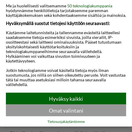
Me ja huolellisesti valitsemamme
50 teknologiakumppania
hyödynnämme henkilötietoja tarjotaksemme paremman
käyttäjäkokemuksen sekä kohdentaaksemme sisältöä ja mainoksia.
Hyväksymällä suostut tietojesi käyttöön seuraavasti:
Thessaloniki
Zakynthos
Käytämme laitetunnisteita ja tallennamme evästeitä laitteellesi
saadaksemme tietoja esimerkiksi sivuista, joilla vierailit, IP-
osoitteestasi sekä laitteesi ominaisuuksista. Pääset tutustumaan
yksityiskohtaisesti käyttötarkoituksiin ja
teknologiakumppaneihimme seuraavalla välilehdellä.
Usein kysytyt kysymykset
Hylkääminen voi vaikuttaa sivuston toimivuuteen ja
käytettävyyteen.
Jotkin teknologiamme voivat käsitellä tietoja myös ilman
MAANTIEDE JA ILMASTO
suostumusta, jos niillä on siihen oikeutettu peruste. Voit vastustaa
tätä tai muuttaa asetuksiasi milloin tahansa seuraavalla
Onko siellä eri aikavyöhyke kuin Suomessa?
välilehdellä.
Chios on eri aikavyöhykkeellä kuin Suomi. Kello on
Hyväksy kaikki
yleensä 1 tunti Suomen aikaa edellä, joten kun
Suomessa kello on 12.00, Chiosilla kello on usein
Omat valintani
13.00.
Tietosuojakäytäntömme
Milloin on paras aika vierailla?