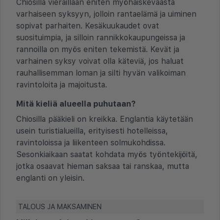
Chiosilla vieraillaan eniten myöhäiskeväästä
varhaiseen syksyyn, jolloin rantaelämä ja uiminen
sopivat parhaiten. Kesäkuukaudet ovat
suosituimpia, ja silloin rannikkokaupungeissa ja
rannoilla on myös eniten tekemistä. Kevät ja
varhainen syksy voivat olla käteviä, jos haluat
rauhallisemman loman ja silti hyvän valikoiman
ravintoloita ja majoitusta.
Mitä kieliä alueella puhutaan?
Chiosilla pääkieli on kreikka. Englantia käytetään
usein turistialueilla, erityisesti hotelleissa,
ravintoloissa ja liikenteen solmukohdissa.
Sesonkiaikaan saatat kohdata myös työntekijöitä,
jotka osaavat hieman saksaa tai ranskaa, mutta
englanti on yleisin.
TALOUS JA MAKSAMINEN