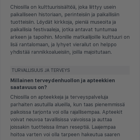
Chiosilla on kulttuurisisältöä, joka liittyy usein
paikalliseen historiaan, perinteisiin ja paikallisiin
tuotteisiin. Löydät kirkkoja, pieniä museoita ja
paikallisia festivaaleja, jotka antavat tuntumaa
arkeen ja tapoihin. Monille matkailijoille kulttuuri on
lisä rantalomaan, ja lyhyet vierailut on helppo
yhdistää rannikkoalueisiin, joilla majoitutaan.
TURVALLISUUS JA TERVEYS
Millainen terveydenhuollon ja apteekkien
saatavuus on?
Chiosilla on apteekkeja ja terveyspalveluja
parhaiten asutuilla alueilla, kun taas pienemmissä
paikoissa tarjonta voi olla rajallisempaa. Apteekit
voivat neuvoa tavallisissa vaivoissa ja auttaa
joissakin tuotteissa ilman reseptiä. Laajempaa
hoitoa varten voi olla tarpeen hakeutua saaren