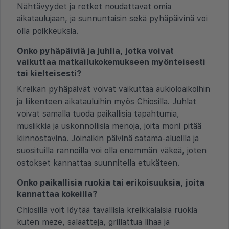
Nähtävyydet ja retket noudattavat omia
aikataulujaan, ja sunnuntaisin sekä pyhäpäivinä voi
olla poikkeuksia.
Onko pyhäpäiviä ja juhlia, jotka voivat
vaikuttaa matkailukokemukseen myönteisesti
tai kielteisesti?
Kreikan pyhäpäivät voivat vaikuttaa aukioloaikoihin
ja liikenteen aikatauluihin myös Chiosilla. Juhlat
voivat samalla tuoda paikallisia tapahtumia,
musiikkia ja uskonnollisia menoja, joita moni pitää
kiinnostavina. Joinaikin päivinä satama-alueilla ja
suosituilla rannoilla voi olla enemmän väkeä, joten
ostokset kannattaa suunnitella etukäteen.
Onko paikallisia ruokia tai erikoisuuksia, joita
kannattaa kokeilla?
Chiosilla voit löytää tavallisia kreikkalaisia ruokia
kuten meze, salaatteja, grillattua lihaa ja