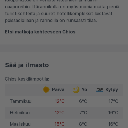
naapureihin. Itärannikolla on myös monia muita pieniä
turistikohteita ja suuret hotellikompleksit loistavat
poissaolollaan ja rannoilla on runsaasti tilaa.
Etsi matkoja kohteeseen Chios
Sää ja ilmasto
Chios keskilämpötila:
Päivä
Yö
Kylpy
Tammikuu
12°C
6°C
17°C
Helmikuu
12°C
7°C
16°C
Maaliskuu
15°C
8°C
16°C