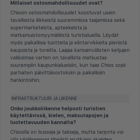
Millaiset ostosmahdollisuudet ovat?
Chiosin ostosmahdollisuudet koostuvat usein
tavallisista liikkeistä suuremmissa taajamissa sekä
supermarketeista, apteekeista ja
matkamuistomyymälöistä turistialueilla. Löydät
myös paikallisia tuotteita ja elintarvikkeita pienistä
kaupoista ja toreilta. Laajaa kansainvälisten ketjujen
valikoimaa varten on tavallista matkustaa
suurempiin kaupunkialueisiin, kun taas Chios sopii
parhaiten päivittäisostoksiin ja paikallisiin
hankintoihin.
INFRASTRUKTUURI JA LIIKENNE
Onko joukkoliikenne helposti turistien
käytettävissä, kielen, maksutapojen ja
luotettavuuden kannalta?
Chiosilla on busseja ja takseja, mutta tarjonta voi
olla rajallisempaa tiheästi asuttujen alueiden