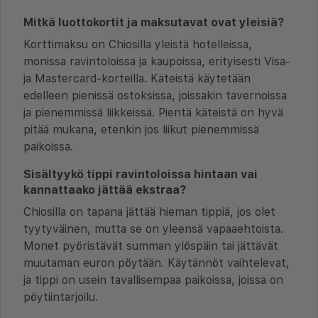
Mitkä luottokortit ja maksutavat ovat yleisiä?
Korttimaksu on Chiosilla yleistä hotelleissa,
monissa ravintoloissa ja kaupoissa, erityisesti Visa-
ja Mastercard-korteilla. Käteistä käytetään
edelleen pienissä ostoksissa, joissakin tavernoissa
ja pienemmissä liikkeissä. Pientä käteistä on hyvä
pitää mukana, etenkin jos liikut pienemmissä
paikoissa.
Sisältyykö tippi ravintoloissa hintaan vai
kannattaako jättää ekstraa?
Chiosilla on tapana jättää hieman tippiä, jos olet
tyytyväinen, mutta se on yleensä vapaaehtoista.
Monet pyöristävät summan ylöspäin tai jättävät
muutaman euron pöytään. Käytännöt vaihtelevat,
ja tippi on usein tavallisempaa paikoissa, joissa on
pöytiintarjoilu.