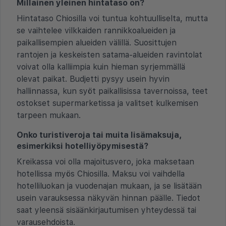
Millainen yleinen hintataso on?
Hintataso Chiosilla voi tuntua kohtuulliselta, mutta
se vaihtelee vilkkaiden rannikkoalueiden ja
paikallisempien alueiden välillä. Suosittujen
rantojen ja keskeisten satama-alueiden ravintolat
voivat olla kalliimpia kuin hieman syrjemmällä
olevat paikat. Budjetti pysyy usein hyvin
hallinnassa, kun syöt paikallisissa tavernoissa, teet
ostokset supermarketissa ja valitset kulkemisen
tarpeen mukaan.
Onko turistiveroja tai muita lisämaksuja,
esimerkiksi hotelliyöpymisestä?
Kreikassa voi olla majoitusvero, joka maksetaan
hotellissa myös Chiosilla. Maksu voi vaihdella
hotelliluokan ja vuodenajan mukaan, ja se lisätään
usein varauksessa näkyvän hinnan päälle. Tiedot
saat yleensä sisäänkirjautumisen yhteydessä tai
varausehdoista.