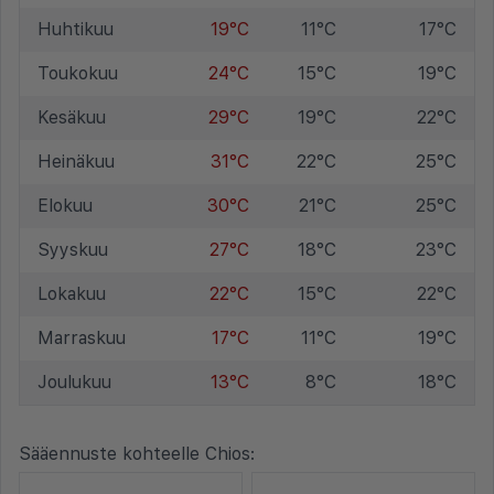
Huhtikuu
19°C
11°C
17°C
Toukokuu
24°C
15°C
19°C
Kesäkuu
29°C
19°C
22°C
Heinäkuu
31°C
22°C
25°C
Elokuu
30°C
21°C
25°C
Syyskuu
27°C
18°C
23°C
Lokakuu
22°C
15°C
22°C
Marraskuu
17°C
11°C
19°C
Joulukuu
13°C
8°C
18°C
Sääennuste kohteelle Chios: