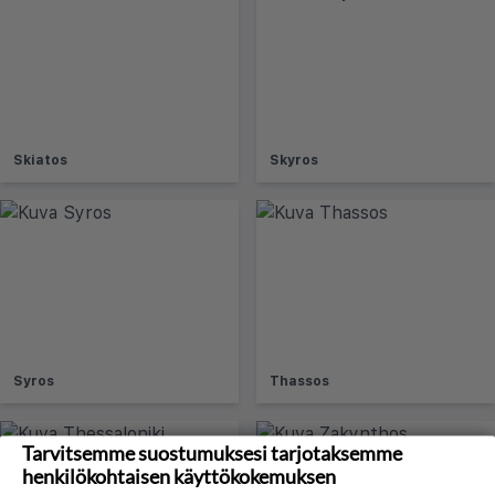
Skiatos
Skyros
Syros
Thassos
Tarvitsemme suostumuksesi tarjotaksemme
henkilökohtaisen käyttökokemuksen