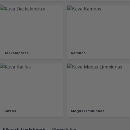
Daskalopetra
Kambos
Karfas
Megas Limmionas
Muut kohteet - Kreikka