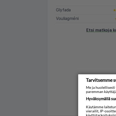
Glyfada
Vouliagméni
Etsi matkoja 
Tarvitsemme s
Me ja huolellises
paremman käyttäjä
Hyväksymällä suos
Käytämme laitetunni
vierailit, IP-osoit
käyttötarkoituksii