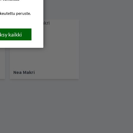
ikeutettu peruste.
sy kaikki
Nea Makri