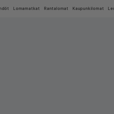
hdöt
Lomamatkat
Rantalomat
Kaupunkilomat
Le