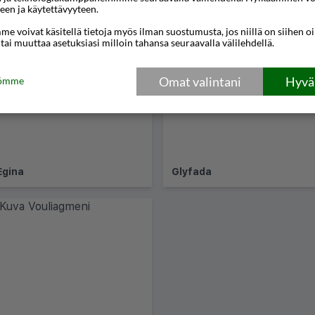
een ja käytettävyyteen.
a
e voivat käsitellä tietoja myös ilman suostumusta, jos niillä on siihen o
 tai muuttaa asetuksiasi milloin tahansa seuraavalla välilehdellä.
Omat valintani
Hyväk
tömme
Egina
Glyfada