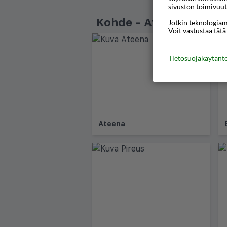
sivuston toimivuut
Kohde - Ateenan Rivier
Jotkin teknologiamm
Voit vastustaa tätä
Tietosuojakäytän
Ateena