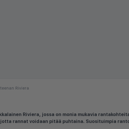
teenan Riviera
kkalainen Riviera, jossa on monia mukavia rantakohteita 
 jotta rannat voidaan pitää puhtaina. Suosituimpia rant