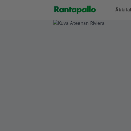
Äkkilä