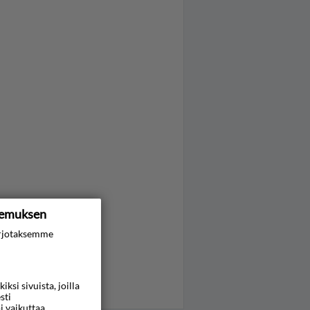
kemuksen
rjotaksemme
si sivuista, joilla
sti
i vaikuttaa