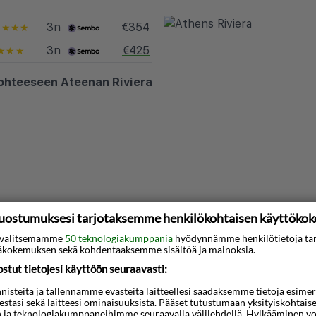
3n
€354
★★★★
3n
€425
★★★
kohteeseen Ateenan Riviera
uostumuksesi tarjotaksemme henkilökohtaisen käyttöko
ti valitsemamme
50 teknologiakumppania
hyödynnämme henkilötietoja ta
kokemuksen sekä kohdentaaksemme sisältöä ja mainoksia.
tut tietojesi käyttöön seuraavasti:
steita ja tallennamme evästeitä laitteellesi saadaksemme tietoja esimerkik
teestasi sekä laitteesi ominaisuuksista. Pääset tutustumaan yksityiskohtaise
n ja teknologiakumppaneihimme seuraavalla välilehdellä. Hylkääminen vo