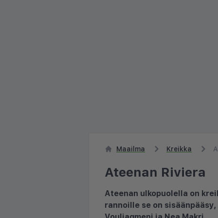
Maailma
Kreikka
A
Ateenan Riviera
Ateenan ulkopuolella on krei
rannoille se on sisäänpääsy,
Vouliagmeni ja Nea Makri.