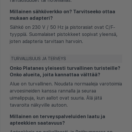
rantaosuudet tai hotelliallas.
Millainen sähköverkko on? Tarvitseeko ottaa
mukaan adapteri?
Sähkö on 230 V / 50 Hz ja pistorasiat ovat C/F-
tyyppiä. Suomalaiset pistokkeet sopivat yleensä,
joten adapteria tarvitaan harvoin.
TURVALLISUUS JA TERVEYS
Onko Platanes yleisesti turvallinen turisteille?
Onko alueita, joita kannattaa välttää?
Alue on turvallinen. Noudata normaaleja varotoimia
arvoesineiden kanssa rannalla ja seuraa
uimalippuja, kun aallot ovat suuria. Älä jätä
tavaroita näkyville autoon.
Millainen on terveyspalveluiden laatu ja
apteekkien saatavuus?