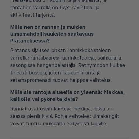
Heinä-elokuu on kuuminta ja vilkkainta, ja
rantatien varrella on täysi ravintola- ja
aktiviteettitarjonta.
Millainen on rannan ja muiden
uimamahdollisuuksien saatavuus
Plataneksessa?
Platanes sijaitsee pitkän rannikkokaistaleen
varrella: rantabaareja, aurinkotuoleja, suihkuja ja
sesongissa hengenpelastajia. Rethymnoon kulkee
tiheästi busseja, joten kaupunkiranta ja
satamapromenadi tuovat helppoa vaihtelua.
Millaisia rantoja alueella on yleensä: hiekkaa,
kallioita vai pyöreitä kiviä?
Rannat ovat usein karkeaa hiekkaa, jossa on
seassa pieniä kiviä. Pohja vaihtelee; uimakengät
voivat tuntua mukavilta erityisesti lapsille.