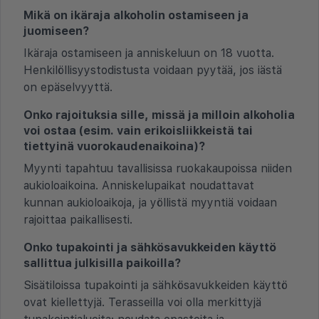
Mikä on ikäraja alkoholin ostamiseen ja
juomiseen?
Ikäraja ostamiseen ja anniskeluun on 18 vuotta.
Henkilöllisyystodistusta voidaan pyytää, jos iästä
on epäselvyyttä.
Onko rajoituksia sille, missä ja milloin alkoholia
voi ostaa (esim. vain erikoisliikkeistä tai
tiettyinä vuorokaudenaikoina)?
Myynti tapahtuu tavallisissa ruokakaupoissa niiden
aukioloaikoina. Anniskelupaikat noudattavat
kunnan aukioloaikoja, ja yöllistä myyntiä voidaan
rajoittaa paikallisesti.
Onko tupakointi ja sähkösavukkeiden käyttö
sallittua julkisilla paikoilla?
Sisätiloissa tupakointi ja sähkösavukkeiden käyttö
ovat kiellettyjä. Terasseilla voi olla merkittyjä