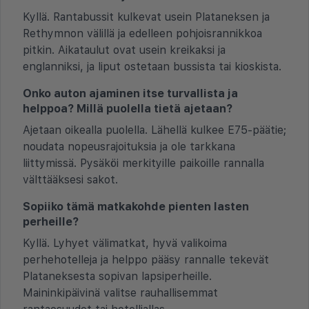
Kyllä. Rantabussit kulkevat usein Plataneksen ja
Rethymnon välillä ja edelleen pohjoisrannikkoa
pitkin. Aikataulut ovat usein kreikaksi ja
englanniksi, ja liput ostetaan bussista tai kioskista.
Onko auton ajaminen itse turvallista ja
helppoa? Millä puolella tietä ajetaan?
Ajetaan oikealla puolella. Lähellä kulkee E75-päätie;
noudata nopeusrajoituksia ja ole tarkkana
liittymissä. Pysäköi merkityille paikoille rannalla
välttääksesi sakot.
Sopiiko tämä matkakohde pienten lasten
perheille?
Kyllä. Lyhyet välimatkat, hyvä valikoima
perhehotelleja ja helppo pääsy rannalle tekevät
Plataneksesta sopivan lapsiperheille.
Maininkipäivinä valitse rauhallisemmat