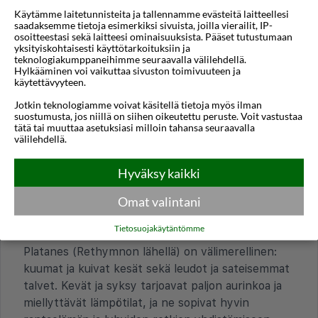
Käytämme laitetunnisteita ja tallennamme evästeitä laitteellesi
saadaksemme tietoja esimerkiksi sivuista, joilla vierailit, IP-
osoitteestasi sekä laitteesi ominaisuuksista. Pääset tutustumaan
yksityiskohtaisesti käyttötarkoituksiin ja
teknologiakumppaneihimme seuraavalla välilehdellä.
Hylkääminen voi vaikuttaa sivuston toimivuuteen ja
käytettävyyteen.
Stalis
Jotkin teknologiamme voivat käsitellä tietoja myös ilman
suostumusta, jos niillä on siihen oikeutettu peruste. Voit vastustaa
tätä tai muuttaa asetuksiasi milloin tahansa seuraavalla
välilehdellä.
Usein kysytyt kysymykset
Hyväksy kaikki
MAANTIEDE JA ILMASTO
Omat valintani
Mitkä vuodenajat leimaavat Platanesta ja
Tietosuojakäytäntömme
millainen ilmasto on ympäri vuoden?
Platanes (Rethymnon lähellä) on välimerellinen:
kuumat ja kuivat kesät sekä leudot ja sateisemmat
talvet. Kevät ja syksy tarjoavat paljon aurinkoa ja
miellyttävät lämpötilat, ja ne sopivat hyvin