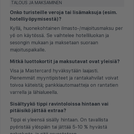
TALOUS JA MAKSAMINEN
Onko turisteille veroja tai lisämaksuja (esim.
hotelliyöpymisestä)?
Kyllä, huonekohtainen ilmasto-/majoitusmaksu per
yö on käytössä. Se vaihtelee hotelliluokan ja
sesongin mukaan ja maksetaan suoraan
majoituspaikalle.
Mitkä luottokortit ja maksutavat ovat yleisiä?
Visa ja Mastercard hyväksytään laajasti.
Pienemmät myyntipisteet ja rantakahvilat voivat
toivoa käteistä; pankkiautomaatteja on rantatien
varrella ja lähialueella.
Sisältyykö tippi ravintoloissa hintaan vai
pitäisikö jättää extraa?
Tippi ei yleensä sisälly hintaan. On tavallista
pyöristää ylöspäin tai jättää 5-10 % hyvästä