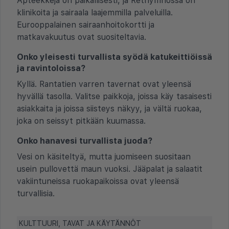
Apteekkeja on paikallisesti, ja Rethymnossa on
klinikoita ja sairaala laajemmilla palveluilla.
Eurooppalainen sairaanhoitokortti ja
matkavakuutus ovat suositeltavia.
Onko yleisesti turvallista syödä katukeittiöissä
ja ravintoloissa?
Kyllä. Rantatien varren tavernat ovat yleensä
hyvällä tasolla. Valitse paikkoja, joissa käy tasaisesti
asiakkaita ja joissa siisteys näkyy, ja vältä ruokaa,
joka on seissyt pitkään kuumassa.
Onko hanavesi turvallista juoda?
Vesi on käsiteltyä, mutta juomiseen suositaan
usein pullovettä maun vuoksi. Jääpalat ja salaatit
vakiintuneissa ruokapaikoissa ovat yleensä
turvallisia.
KULTTUURI, TAVAT JA KÄYTÄNNÖT