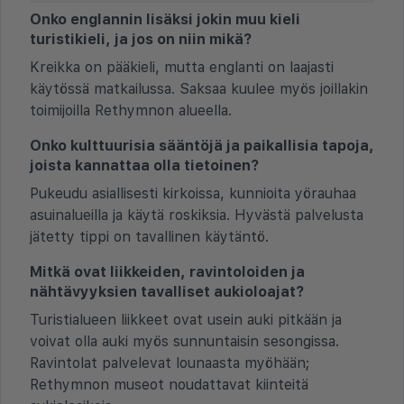
Onko englannin lisäksi jokin muu kieli
turistikieli, ja jos on niin mikä?
Kreikka on pääkieli, mutta englanti on laajasti
käytössä matkailussa. Saksaa kuulee myös joillakin
toimijoilla Rethymnon alueella.
Onko kulttuurisia sääntöjä ja paikallisia tapoja,
joista kannattaa olla tietoinen?
Pukeudu asiallisesti kirkoissa, kunnioita yörauhaa
asuinalueilla ja käytä roskiksia. Hyvästä palvelusta
jätetty tippi on tavallinen käytäntö.
Mitkä ovat liikkeiden, ravintoloiden ja
nähtävyyksien tavalliset aukioloajat?
Turistialueen liikkeet ovat usein auki pitkään ja
voivat olla auki myös sunnuntaisin sesongissa.
Ravintolat palvelevat lounaasta myöhään;
Rethymnon museot noudattavat kiinteitä