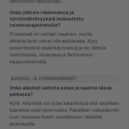
Rethymnon keskustaan.
Onko julkisia rakennuksia ja
turistinähtävyyksiä mukautettu
toimintarajoitteisille?
Promenadi on osittain tasainen, mutta
jalkakäytävät voivat olla epätasaisia. Kysy
esteettömistä sisäänkäynneistä ja wc-tiloista
ravintoloissa, museoissa ja Rethymnon
kaupunkirannalla.
ALKOHOLI- JA TUPAKKASÄÄNNÖT
Onko alkoholi laillista ostaa ja nauttia tässä
paikassa?
Kyllä. Alkoholia voi ostaa kaupoista ja sitä tarjoillaan
baareissa sekä tavernoissa. Paikalliset melusäännöt
ovat voimassa iltaisin rannikkotien läheisillä
asuinalueilla.