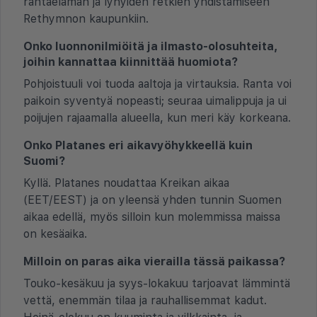
rantaelämän ja lyhyiden retkien yhdistämiseen
Rethymnon kaupunkiin.
Onko luonnonilmiöitä ja ilmasto-olosuhteita,
joihin kannattaa kiinnittää huomiota?
Pohjoistuuli voi tuoda aaltoja ja virtauksia. Ranta voi
paikoin syventyä nopeasti; seuraa uimalippuja ja ui
poijujen rajaamalla alueella, kun meri käy korkeana.
Onko Platanes eri aikavyöhykkeellä kuin
Suomi?
Kyllä. Platanes noudattaa Kreikan aikaa
(EET/EEST) ja on yleensä yhden tunnin Suomen
aikaa edellä, myös silloin kun molemmissa maissa
on kesäaika.
Milloin on paras aika vierailla tässä paikassa?
Touko-kesäkuu ja syys-lokakuu tarjoavat lämmintä
vettä, enemmän tilaa ja rauhallisemmat kadut.