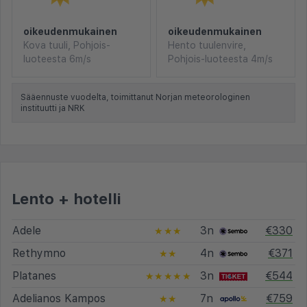
oikeudenmukainen
oikeudenmukainen
Kova tuuli, Pohjois-
Hento tuulenvire,
luoteesta 6m/s
Pohjois-luoteesta 4m/s
Sääennuste vuodelta, toimittanut Norjan meteorologinen
instituutti ja NRK
Lento + hotelli
Adele
3n
€330
★★★
Rethymno
4n
€371
★★
Platanes
3n
€544
★★★★★
Adelianos Kampos
7n
€759
★★