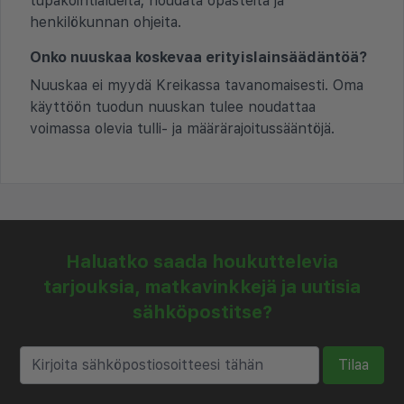
tupakointialueita; noudata opasteita ja
henkilökunnan ohjeita.
Onko nuuskaa koskevaa erityislainsäädäntöä?
Nuuskaa ei myydä Kreikassa tavanomaisesti. Oma
käyttöön tuodun nuuskan tulee noudattaa
voimassa olevia tulli- ja määrärajoitussääntöjä.
Haluatko saada houkuttelevia
tarjouksia, matkavinkkejä ja uutisia
sähköpostitse?
Tilaa