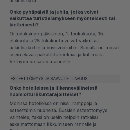
aukioloaikoja.
Onko pyhäpäiviä ja juhlia, jotka voivat
vaikuttaa turistielämykseen myönteisesti tai
kielteisesti?
Ortodoksinen pääsiäinen, 1. toukokuuta, 15.
elokuuta ja 28. lokakuuta voivat vaikuttaa
aukioloaikoihin ja bussivuoroihin. Samalla ne tuovat
usein elävää paikallistunnelmaa ja kulttuuria
Rethymnon satama-alueelle.
ESTEETTÖMYYS JA SAAVUTETTAVUUS
Onko hotelleissa ja liikennevälineissä
huomioitu liikuntarajoitteiset?
Monissa hotelleissa on hissi, ramppeja ja
esteettömiä huoneita. Bussien esteettömyys
vaihtelee; taksi on usein helpoin ratkaisu
askelmattomaan liikkumiseen rannalle ja