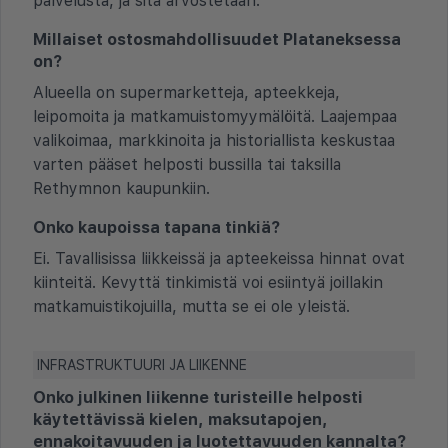
palvelusta, ja sitä arvostetaan.
Millaiset ostosmahdollisuudet Plataneksessa
on?
Alueella on supermarketteja, apteekkeja,
leipomoita ja matkamuistomyymälöitä. Laajempaa
valikoimaa, markkinoita ja historiallista keskustaa
varten pääset helposti bussilla tai taksilla
Rethymnon kaupunkiin.
Onko kaupoissa tapana tinkiä?
Ei. Tavallisissa liikkeissä ja apteekeissa hinnat ovat
kiinteitä. Kevyttä tinkimistä voi esiintyä joillakin
matkamuistikojuilla, mutta se ei ole yleistä.
INFRASTRUKTUURI JA LIIKENNE
Onko julkinen liikenne turisteille helposti
käytettävissä kielen, maksutapojen,
ennakoitavuuden ja luotettavuuden kannalta?