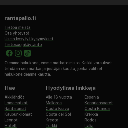
rantapallo.fi
Tietoa meistä
Ota yhteyttä
Usein kysytyt kysymykset
Tietosuojakäytäntö
Olemme hakukone, emme matkatoimisto. Kaikki varaukset
tehdään sen matkanjärjestäjän kautta, jonka valitset
hakukoneidemme kautta.
Hae
Hyödyllisiä linkkejä
Äkkilähdöt
Alle 18 vuotta
Espanja
Lomamatkat
Mallorca
Kanariansaaret
Rantalomat
Costa Brava
Costa Blanca
Kaupunkilomat
Costa del Sol
Kreikka
Lennot
Kreeta
Rodos
Hotelli
Turkki
Italia