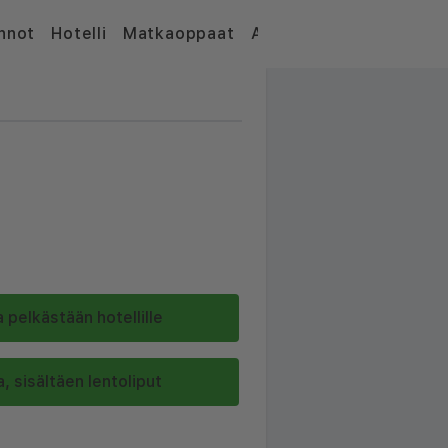
nnot
Hotelli
Matkaoppaat
Artikkelit
 pelkästään hotellille
, sisältäen lentoliput