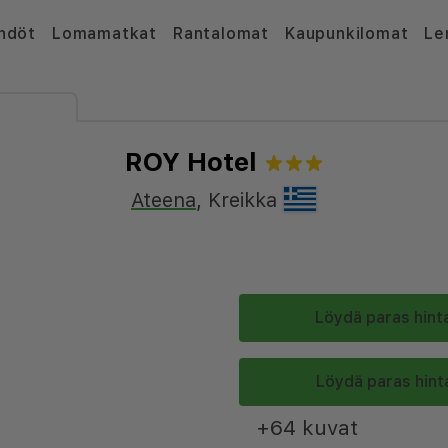
hdöt
Lomamatkat
Rantalomat
Kaupunkilomat
Le
ROY Hotel
Ateena
,
Kreikka
Löydä paras hinta
Löydä paras hinta
+64 kuvat