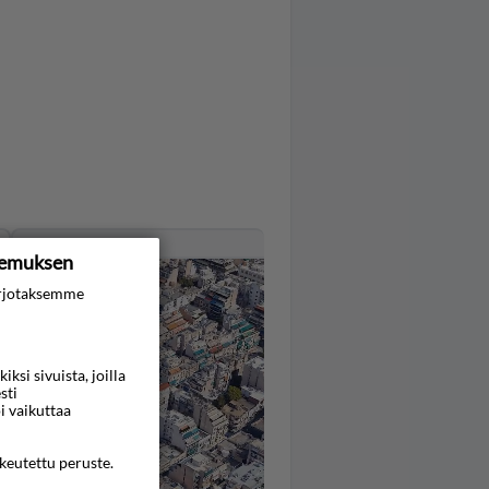
Kartta
kemuksen
rjotaksemme
si sivuista, joilla
sti
i vaikuttaa
ikeutettu peruste.