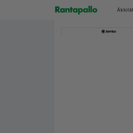
Äkkilä