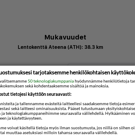
Mukavuudet
Lentokenttä Ateena (ATH): 38.3 km
3D-animaatio
uostumuksesi tarjotaksemme henkilökohtaisen käyttöko
ssa, ja Sýntagma ja
ti valitsemamme
50 teknologiakumppania
hyödynnämme henkilötietoja ta
kokemuksen sekä kohdentaaksemme sisältöä ja mainoksia.
nuutin ajomatkan päässä.
tut tietojesi käyttöön seuraavasti:
:n päässä kohteesta
 kohteesta Parthenon.
steita ja tallennamme evästeitä laitteellesi saadaksemme tietoja esimerkik
teestasi sekä laitteesi ominaisuuksista. Pääset tutustumaan yksityiskohtaise
stointi ja LCD-televisio.
n ja teknologiakumppaneihimme seuraavalla välilehdellä. Hylkääminen vo
een ja käytettävyyteen.
ikanavat sekä ilmainen
e voivat käsitellä tietoja myös ilman suostumusta, jos niillä on siihen o
tössäsi on kylpyhuone,
 tai muuttaa asetuksiasi milloin tahansa seuraavalla välilehdellä.