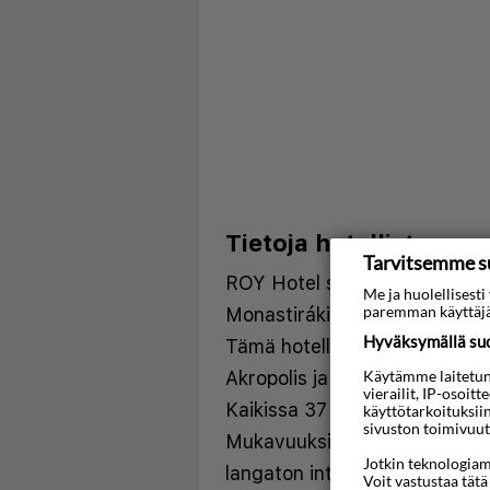
Tietoja hotellista
Tarvitsemme s
ROY Hotel sijaitsee keskusta
Me ja huolellises
paremman käyttäjä
Monastirákin kirpputori 5 mi
Hyväksymällä suos
Tämä hotelli sijaitsee 4,9 km
Akropolis ja 5,1 km:n päässä
Käytämme laitetunni
vierailit, IP-osoit
Kaikissa 37 huoneessa on ilma
käyttötarkoituksii
sivuston toimivuut
Mukavuuksiin kuuluu digitaal
Jotkin teknologiamm
langaton internetyhteys. Käy
Voit vastustaa tätä