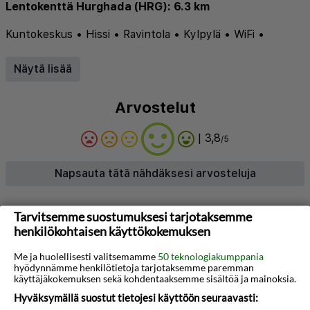
Lentokenttä Hurghada (HRG): 6.3 km
Kuntokeskus
•
Hissi
•
Ravintola
•
Kylpylä
•
WiFi
•
Pysäköinti
•
Ilmastointi
•
Baari
Näytä lisää
Arvostelut
| 3,8
/5
Napsauta tätä nähdäksesi arvosteluja
Tietoja hotellista
Tarvitsemme suostumuksesi tarjotaksemme
henkilökohtaisen käyttökokemuksen
Elaria Hotel Hurgada toivottaa vieraat
Me ja huolellisesti valitsemamme
50 teknologiakumppania
tervetulleiksi Hurghadan sydämeen, vain
hyödynnämme henkilötietoja tarjotaksemme paremman
käyttäjäkokemuksen sekä kohdentaaksemme sisältöä ja mainoksia.
muutaman askeleen päässä kimaltelevasta
Hyväksymällä suostut tietojesi käyttöön seuraavasti:
Punaisesta merestä. Tämä moderni hotelli on