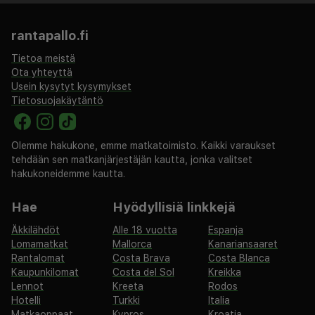
rantapallo.fi
Tietoa meistä
Ota yhteyttä
Usein kysytyt kysymykset
Tietosuojakäytäntö
Olemme hakukone, emme matkatoimisto. Kaikki varaukset
tehdään sen matkanjärjestäjän kautta, jonka valitset
hakukoneidemme kautta.
Hae
Hyödyllisiä linkkejä
Äkkilähdöt
Alle 18 vuotta
Espanja
Lomamatkat
Mallorca
Kanariansaaret
Rantalomat
Costa Brava
Costa Blanca
Kaupunkilomat
Costa del Sol
Kreikka
Lennot
Kreeta
Rodos
Hotelli
Turkki
Italia
Matkaoppaat
Kypros
Kroatia