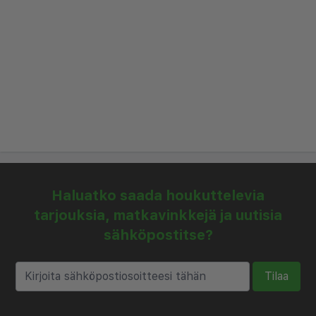
ulkouima-altaalla tai tehdä lyhyt kävely lähimmälle
hiekkarannalle. Hotellin ravintola tarjoaa
herkullisen valikoiman paikallisia ja kansainvälisiä
ruokia aamiaiseksi, lounaaksi ja illalliseksi.
Lisäpalveluihin kuuluu kuntosali, rentouttava
kylpylä ja 24 tunnin vastaanotto, joka auttaa
kaikissa tarpeissasi.
Elaria Hotel Hurgada sijaitsee kätevästi lähellä
suosittuja ostosalueita, vilkasta yöelämää ja
Haluatko saada houkuttelevia
jännittäviä vesiliikuntatoimintoja. Olitpa sitten
tarjouksia, matkavinkkejä ja uutisia
lomamatkalla perheen kanssa tai romanttisella
sähköpostitse?
pakomatkalla, hotelli tarjoaa mukautetun
tukikohdan tutkia kaikkea, mitä Hurghada tarjoaa.
Tilaa
Varaa oleskelusi ja koe Punaisenmeren rannikolla
parasta.