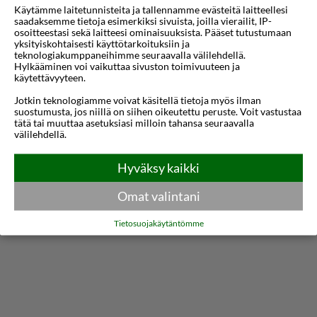
Käytämme laitetunnisteita ja tallennamme evästeitä laitteellesi
täydellinen sekä lomamatkailijoille että
saadaksemme tietoja esimerkiksi sivuista, joilla vierailit, IP-
osoitteestasi sekä laitteesi ominaisuuksista. Pääset tutustumaan
liikematkailijoille, tarjoten rentouttavan ilmapiirin ja
yksityiskohtaisesti käyttötarkoituksiin ja
helpon pääsyn kaupungin vilkkaisiin nähtävyyksiin.
teknologiakumppaneihimme seuraavalla välilehdellä.
Hylkääminen voi vaikuttaa sivuston toimivuuteen ja
Nauti lämpimästä egyptiläisestä vastaanotosta ja
käytettävyyteen.
huomaavaisesta palvelusta koko vierailusi ajan.
Jotkin teknologiamme voivat käsitellä tietoja myös ilman
suostumusta, jos niillä on siihen oikeutettu peruste. Voit vastustaa
tätä tai muuttaa asetuksiasi milloin tahansa seuraavalla
Hotelli tarjoaa monenlaisia mukautettuja huoneita,
välilehdellä.
jotka on suunniteltu nykyaikaisella sisustuksella ja
Näytä lisää
Hyväksy kaikki
käytännöllisillä mukavuuksilla. Valitse
standardihuoneiden, tilavien perhesviittien tai
Kartta
Omat valintani
merinäköalavaihtoehtojen välillä, kaikki varustettu
Tietosuojakäytäntömme
ilmastoinnilla, taulutelevisioilla ja omilla
kylpyhuoneilla. Monissa huoneissa on parvekkeet,
joista on upeat näkymät kaupunkiin tai mereen.
Vierailla on mahdollisuus rentoutua hotellin