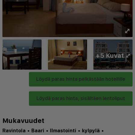
⤢
+5 Kuvat ⤢
Löydä paras hinta pelkästään hotellille
Löydä paras hinta, sisältäen lentoliput
Mukavuudet
Ravintola
•
Baari
•
Ilmastointi
•
kylpylä
•