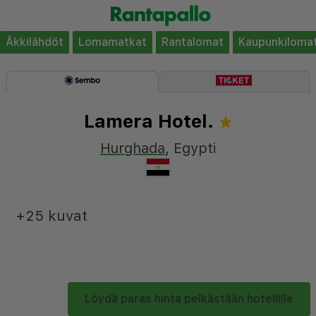
Äkkilähdöt
Lomamatkat
Rantalomat
Kaupunkiloma
Lamera Hotel.
Hurghada
,
Egypti
+25 kuvat
Löydä paras hinta pelkästään hotellille