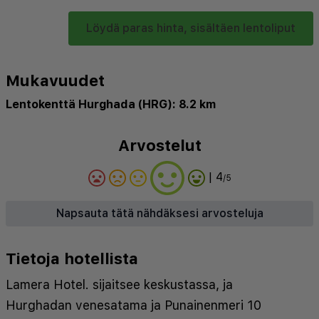
Löydä paras hinta, sisältäen lentoliput
Mukavuudet
Lentokenttä Hurghada (HRG): 8.2 km
Arvostelut
| 4
/5
Napsauta tätä nähdäksesi arvosteluja
Tietoja hotellista
Lamera Hotel. sijaitsee keskustassa, ja
Hurghadan venesatama ja Punainenmeri 10