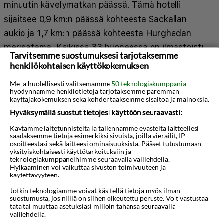
minuutin kävelymatkan päässä. Tämä hotelli
sijaitsee 0,9 km:n päässä kohteesta Sackallan
aukio ja 1,7 km:n päässä kohteesta Hurghadan
merisatama. Kaikissa 33 huoneessa on ilmastointi,
Tarvitsemme suostumuksesi tarjotaksemme
minibaari sekä LED-TVt. Huoneiden Tempur Pedic
henkilökohtaisen käyttökokemuksen
-patjallisissa sängyissä on ylelliset vuodevaatteet.
Me ja huolellisesti valitsemamme
50 teknologiakumppania
Mukavuuksiin kuuluu satelliittikanavat sekä
hyödynnämme henkilötietoja tarjotaksemme paremman
käyttäjäkokemuksen sekä kohdentaaksemme sisältöä ja mainoksia.
ilmainen langaton internetyhteys. Kylpyhuoneissa
Hyväksymällä suostut tietojesi käyttöön seuraavasti:
on kylpyamme tai suihku, jossa on sadesuihkupää.
Käytämme laitetunnisteita ja tallennamme evästeitä laitteellesi
Näytä lisää
Etäisyydet pyöristetään lähimpään 0,1 mailiin ja
saadaksemme tietoja esimerkiksi sivuista, joilla vierailit, IP-
osoitteestasi sekä laitteesi ominaisuuksista. Pääset tutustumaan
kilometriin.
yksityiskohtaisesti käyttötarkoituksiin ja
Kartta
teknologiakumppaneihimme seuraavalla välilehdellä.
Hylkääminen voi vaikuttaa sivuston toimivuuteen ja
Hurghadan venesatama - 0,5 km / 0,3 mi
käytettävyyteen.
Punainenmeri - 0,5 km / 0,3 mi
Jotkin teknologiamme voivat käsitellä tietoja myös ilman
Sackallan aukio - 0,8 km / 0,5 mi
suostumusta, jos niillä on siihen oikeutettu peruste. Voit vastustaa
tätä tai muuttaa asetuksiasi milloin tahansa seuraavalla
Al Minan moskeija - 1,2 km / 0,7 mi
välilehdellä.