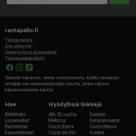
Käytössäsi on business center,
kuivapesula-/pesulapalvelut ja ympäri vuorokauden auki
oleva vastaanotto. Voit hemmotella itseäsi kylpylässä,
rantapallo.fi
sillä sen palveluihin kuuluvat muun muassa
vartalohoidot ja kasvohoidot. Tämän hotellin palveluihin
Tietoa meistä
kuuluu ilmainen langaton internetyhteys, concierge-
Ota yhteyttä
palvelut ja piknikalue. Tämä hotelli tarjoaa asiakkailleen
Usein kysytyt kysymykset
Tietosuojakäytäntö
ravintolan, kahvila ja myöhäisillan huonepalvelun.
Haluatko rentoutua? Nauti muutama drinkki 2 baarissa.
Ilmainen täysi aamiainen tarjoillaan päivittäin klo 7.00–
Olemme hakukone, emme matkatoimisto. Kaikki varaukset
11.30.
tehdään sen matkanjärjestäjän kautta, jonka valitset
hakukoneidemme kautta.
Hae
Hyödyllisiä linkkejä
Äkkilähdöt
Alle 18 vuotta
Espanja
Lomamatkat
Mallorca
Kanariansaaret
Rantalomat
Costa Brava
Costa Blanca
Kaupunkilomat
Costa del Sol
Kreikka