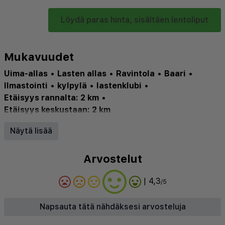
Löydä paras hinta, sisältäen lentoliput
Mukavuudet
Uima-allas
•
Lasten allas
•
Ravintola
•
Baari
•
Ilmastointi
•
kylpylä
•
lastenklubi
•
Etäisyys rannalta: 2 km
•
Etäisyys keskustaan: 2 km
Wifi: ✅
•
Uima-allas: ✅
•
Ravintola: ✅
Näytä lisää
Arvostelut
| 4,3
/5
Napsauta tätä nähdäksesi arvosteluja