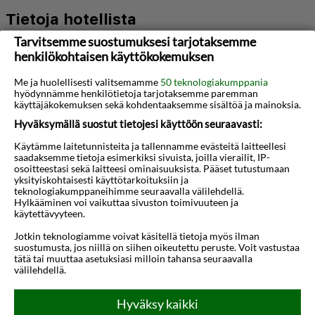
Tietoja hotellista
Tarvitsemme suostumuksesi tarjotaksemme
Lapsiperheiden suosikkihotelli Ark Apart Otel
henkilökohtaisen käyttökokemuksen
sijaitsee kävelymatkan päässä rannalta,
Me ja huolellisesti valitsemamme
50 teknologiakumppania
paikallisasutusalueen keskellä. Hotellin ympärillä
hyödynnämme henkilötietoja tarjotaksemme paremman
käyttäjäkokemuksen sekä kohdentaaksemme sisältöä ja mainoksia.
on kaikki…
Hyväksymällä suostut tietojesi käyttöön seuraavasti:
Kartta
Käytämme laitetunnisteita ja tallennamme evästeitä laitteellesi
saadaksemme tietoja esimerkiksi sivuista, joilla vierailit, IP-
osoitteestasi sekä laitteesi ominaisuuksista. Pääset tutustumaan
yksityiskohtaisesti käyttötarkoituksiin ja
teknologiakumppaneihimme seuraavalla välilehdellä.
Hylkääminen voi vaikuttaa sivuston toimivuuteen ja
käytettävyyteen.
Jotkin teknologiamme voivat käsitellä tietoja myös ilman
suostumusta, jos niillä on siihen oikeutettu peruste. Voit vastustaa
tätä tai muuttaa asetuksiasi milloin tahansa seuraavalla
välilehdellä.
Hyväksy kaikki