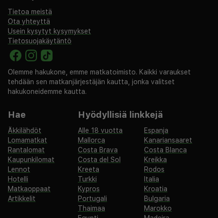
Tietoa meistä
Ota yhteyttä
Usein kysytyt kysymykset
Tietosuojakäytäntö
Olemme hakukone, emme matkatoimisto. Kaikki varaukset
tehdään sen matkanjärjestäjän kautta, jonka valitset
hakukoneidemme kautta.
Hae
Hyödyllisiä linkkejä
Äkkilähdöt
Alle 18 vuotta
Espanja
Lomamatkat
Mallorca
Kanariansaaret
Rantalomat
Costa Brava
Costa Blanca
Kaupunkilomat
Costa del Sol
Kreikka
Lennot
Kreeta
Rodos
Hotelli
Turkki
Italia
Matkaoppaat
Kypros
Kroatia
Artikkelit
Portugali
Bulgaria
Thaimaa
Marokko