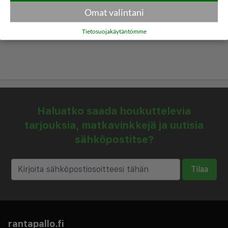
Omat valintani
Tietosuojakäytäntömme
Haluatko saada houkuttelevia
tarjouksia, matkavinkkejä ja uutisia
sähköpostitse?
Tilaa
rantapallo.fi