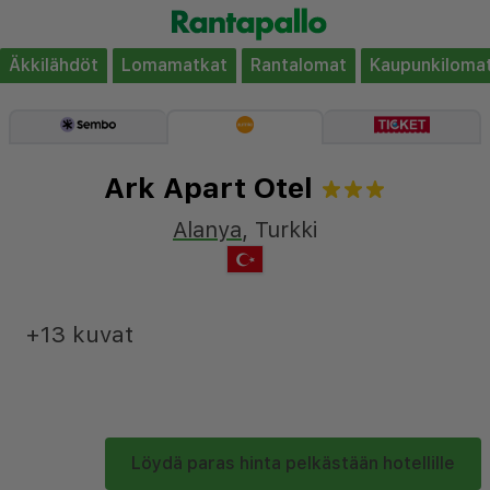
Äkkilähdöt
Lomamatkat
Rantalomat
Kaupunkiloma
Ark Apart Otel
Alanya
,
Turkki
+13 kuvat
Löydä paras hinta pelkästään hotellille