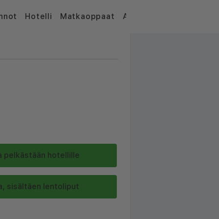
nnot
Hotelli
Matkaoppaat
Artikkelit
 pelkästään hotellille
, sisältäen lentoliput