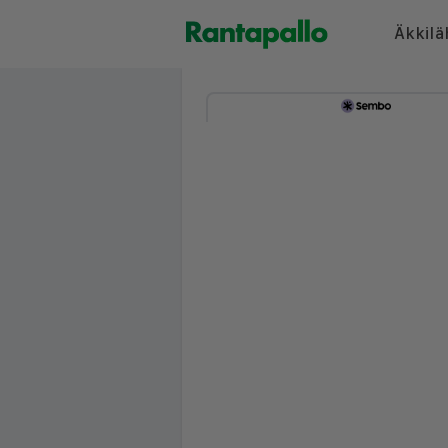
Äkkilä