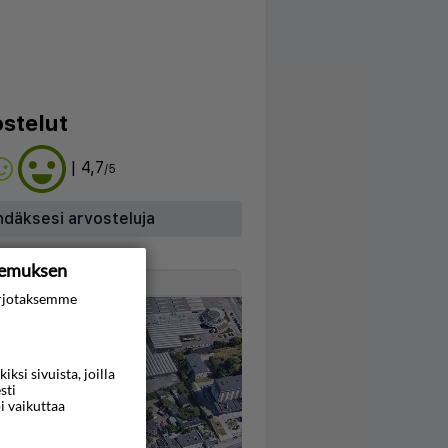
stelut
| 4,7
/5
hdäksesi arvosteluja
kemuksen
Kartta
rjotaksemme
si sivuista, joilla
sti
i vaikuttaa