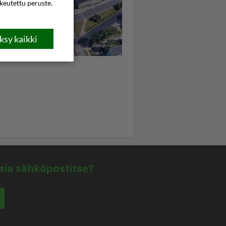
ikeutettu peruste.
sy kaikki
isia sähköpostitse?