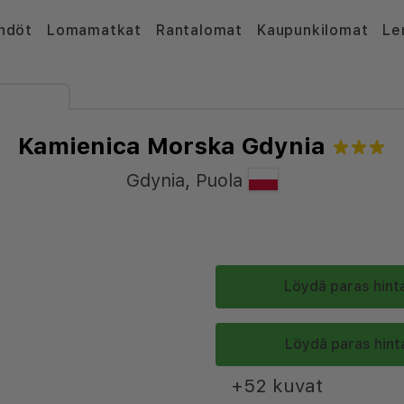
hdöt
Lomamatkat
Rantalomat
Kaupunkilomat
Le
Kamienica Morska Gdynia
Gdynia
,
Puola
Löydä paras hinta
Löydä paras hinta
+52 kuvat