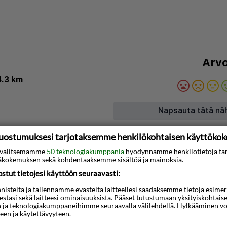
Arvo
4.3 km
Napsauta tätä nä
uostumuksesi tarjotaksemme henkilökohtaisen käyttöko
3D-animaatio
ti valitsemamme
50 teknologiakumppania
hyödynnämme henkilötietoja ta
kokemuksen sekä kohdentaaksemme sisältöä ja mainoksia.
rio) sijaitsee 6
tut tietojesi käyttöön seuraavasti:
ent Science Centre 7,8
steita ja tallennamme evästeitä laitteellesi saadaksemme tietoja esimerkik
kasta. Orlowon laituri
teestasi sekä laitteesi ominaisuuksista. Pääset tutustumaan yksityiskohtaise
quapark Sopot (vesipuisto)
n ja teknologiakumppaneihimme seuraavalla välilehdellä. Hylkääminen vo
een ja käytettävyyteen.
jatalosta. Kaikkien 19