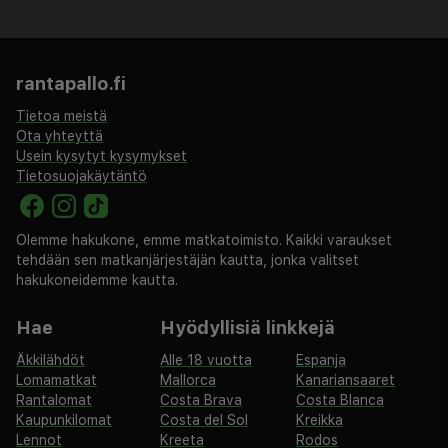
Blackheads, Pyhän Pietarin kirkko ja vilkas
Keskustori. Olitpa sitten kesäfestivaalilla tai
mukavalla talvipakomatkalla, tämä hotelli tarjoaa
rantapallo.fi
unohtumatonta perustaa kaupungin rikkaan
Tietoa meistä
kulttuurin ja historian tutkimiseen.
Ota yhteyttä
Usein kysytyt kysymykset
Tietosuojakäytäntö
Olemme hakukone, emme matkatoimisto. Kaikki varaukset
tehdään sen matkanjärjestäjän kautta, jonka valitset
hakukoneidemme kautta.
Hae
Hyödyllisiä linkkejä
Äkkilähdöt
Alle 18 vuotta
Espanja
Lomamatkat
Mallorca
Kanariansaaret
Rantalomat
Costa Brava
Costa Blanca
Kaupunkilomat
Costa del Sol
Kreikka
Lennot
Kreeta
Rodos