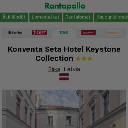
Äkkilähdöt
Lomamatkat
Rantalomat
Kaupunkiloma
Konventa Seta Hotel Keystone
Collection
Riika
,
Latvia