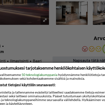
⤢
Arvo
i
•
km
Napsauta tätä nä
inti
•
Ilmastointi
•
Baari
uostumuksesi tarjotaksemme henkilökohtaisen käyttöko
ti valitsemamme
50 teknologiakumppania
hyödynnämme henkilötietoja ta
3D-animaatio
kokemuksen sekä kohdentaaksemme sisältöä ja mainoksia.
leen majoituksen Vilnan
tut tietojesi käyttöön seuraavasti:
ikematkailijoille että
steita ja tallennamme evästeitä laitteellesi saadaksemme tietoja esimerkik
teestasi sekä laitteesi ominaisuuksista. Pääset tutustumaan yksityiskohtaise
derni muotoilu ja
n ja teknologiakumppaneihimme seuraavalla välilehdellä. Hylkääminen vo
een ja käytettävyyteen.
kee siitä loistavan