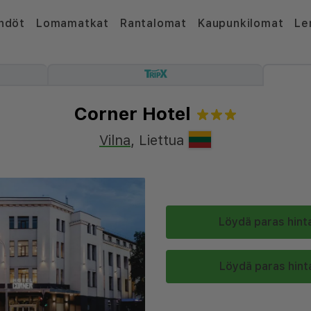
hdöt
Lomamatkat
Rantalomat
Kaupunkilomat
Le
Corner Hotel
Vilna
,
Liettua
Löydä paras hinta
Löydä paras hinta