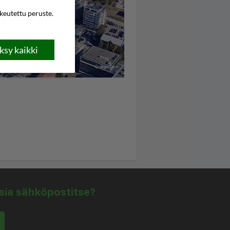
ikeutettu peruste.
sy kaikki
isia sähköpostitse?