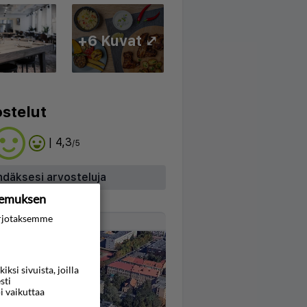
+6 Kuvat ⤢
stelut
| 4,3
/5
hdäksesi arvosteluja
kemuksen
rjotaksemme
Kartta
si sivuista, joilla
sti
i vaikuttaa