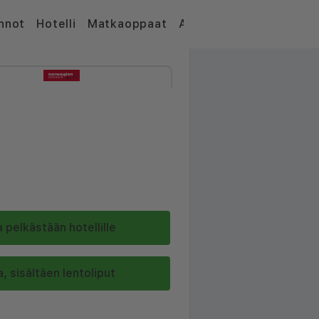
nnot
Hotelli
Matkaoppaat
Artikkelit
 pelkästään hotellille
, sisältäen lentoliput