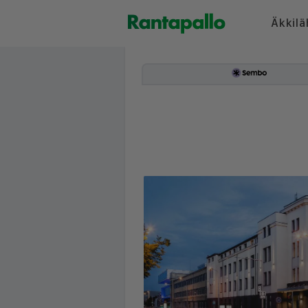
Äkkilä