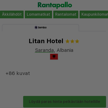
Äkkilähdöt
Lomamatkat
Rantalomat
Kaupunkiloma
Litan Hotel
Saranda
,
Albania
+86 kuvat
Löydä paras hinta pelkästään hotellille