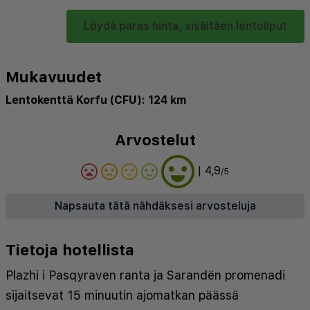
Löydä paras hinta, sisältäen lentoliput
Mukavuudet
Lentokenttä Korfu (CFU): 124 km
Arvostelut
| 4,9
/5
Napsauta tätä nähdäksesi arvosteluja
Tietoja hotellista
Plazhi i Pasqyraven ranta ja Sarandën promenadi
sijaitsevat 15 minuutin ajomatkan päässä