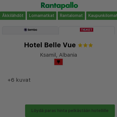
Äkkilähdöt
Lomamatkat
Rantalomat
Kaupunkiloma
Hotel Belle Vue
Ksamil
,
Albania
+6 kuvat
Löydä paras hinta pelkästään hotellille