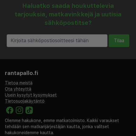
Haluatko saada houkuttelevia
tarjouksia, matkavinkkejä ja uutisia
sähköpostitse?
Tilaa
rantapallo.fi
Tietoa meistä
Ota yhteyttä
Usein kysytyt kysymykset
Tietosuojakäytäntö
Olemme hakukone, emme matkatoimisto. Kaikki varaukset
tehdään sen matkanjärjestäjän kautta, jonka valitset
hakukoneidemme kautta.