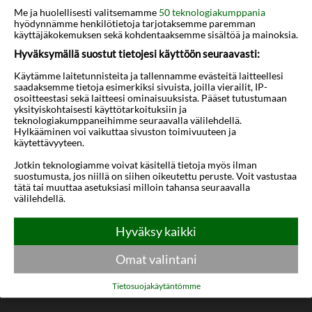
Kartta
Me ja huolellisesti valitsemamme
50 teknologiakumppania
hyödynnämme henkilötietoja tarjotaksemme paremman
käyttäjäkokemuksen sekä kohdentaaksemme sisältöä ja mainoksia.
Hyväksymällä suostut tietojesi käyttöön seuraavasti:
Käytämme laitetunnisteita ja tallennamme evästeitä laitteellesi
saadaksemme tietoja esimerkiksi sivuista, joilla vierailit, IP-
osoitteestasi sekä laitteesi ominaisuuksista. Pääset tutustumaan
yksityiskohtaisesti käyttötarkoituksiin ja
teknologiakumppaneihimme seuraavalla välilehdellä.
Hylkääminen voi vaikuttaa sivuston toimivuuteen ja
käytettävyyteen.
Jotkin teknologiamme voivat käsitellä tietoja myös ilman
suostumusta, jos niillä on siihen oikeutettu peruste. Voit vastustaa
tätä tai muuttaa asetuksiasi milloin tahansa seuraavalla
välilehdellä.
Hyväksy kaikki
Omat valintani
Tietosuojakäytäntömme