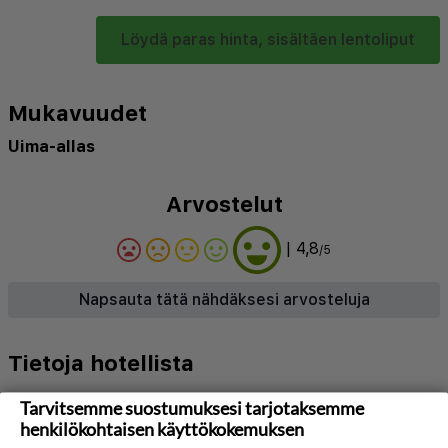
Löydä paras hinta, sisältäen lentoliput
Mukavuudet
Uima-allas
Arvostelut
| 4,8
/5
Napsauta tätä nähdäksesi arvosteluja
Tietoja hotellista
N/A
Tarvitsemme suostumuksesi tarjotaksemme
henkilökohtaisen käyttökokemuksen