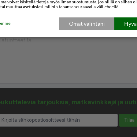
e voivat käsitellä tietoja myös ilman suostumusta, jos niillä on siihen o
uoneessa on ilmastointi ja
 tai muuttaa asetuksiasi milloin tahansa seuraavalla välilehdellä.
oneessa on parveke.
ykettä jokaiselle.
Omat valintani
Hyväk
tömme
, ja sen varusteluun
iatuotteet ja
pyöristetään lähimpään
inen puisto - 0,2 km / 0,1
 km / 1,1 mi
kuttelevia tarjouksia, matkavinkkejä ja uut
Tilaa
mi
 km / 5,3 mi