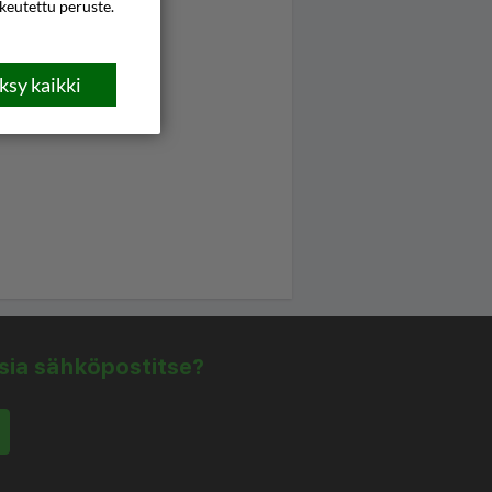
ikeutettu peruste.
sy kaikki
isia sähköpostitse?