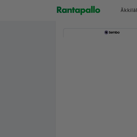
Äkkilä