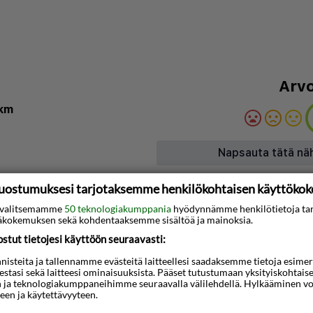
Arvo
 km
Napsauta tätä nä
uostumuksesi tarjotaksemme henkilökohtaisen käyttöko
Kartta
ti valitsemamme
50 teknologiakumppania
hyödynnämme henkilötietoja ta
kokemuksen sekä kohdentaaksemme sisältöä ja mainoksia.
puistossa, ja Ksamil-
tut tietojesi käyttöön seuraavasti:
 ranta 15 minuutin
steita ja tallennamme evästeitä laitteellesi saadaksemme tietoja esimerkik
i sijaitsee 0,2 km:n
teestasi sekä laitteesi ominaisuuksista. Pääset tutustumaan yksityiskohtaise
ansallinen arkeologinen
n ja teknologiakumppaneihimme seuraavalla välilehdellä. Hylkääminen vo
een ja käytettävyyteen.
teesta Butrintin