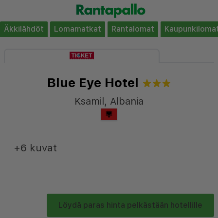
Äkkilähdöt
Lomamatkat
Rantalomat
Kaupunkiloma
Blue Eye Hotel
Ksamil
,
Albania
+6 kuvat
Löydä paras hinta pelkästään hotellille