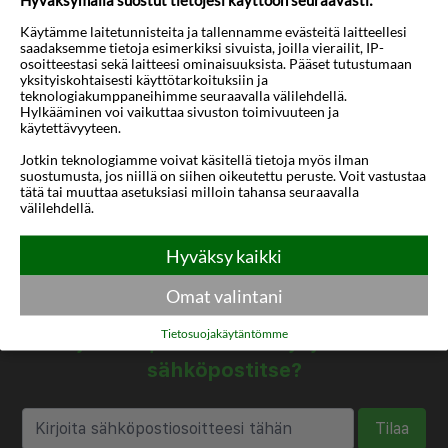
Käytämme laitetunnisteita ja tallennamme evästeitä laitteellesi
saadaksemme tietoja esimerkiksi sivuista, joilla vierailit, IP-
osoitteestasi sekä laitteesi ominaisuuksista. Pääset tutustumaan
yksityiskohtaisesti käyttötarkoituksiin ja
teknologiakumppaneihimme seuraavalla välilehdellä.
Hylkääminen voi vaikuttaa sivuston toimivuuteen ja
käytettävyyteen.
Jotkin teknologiamme voivat käsitellä tietoja myös ilman
suostumusta, jos niillä on siihen oikeutettu peruste. Voit vastustaa
tätä tai muuttaa asetuksiasi milloin tahansa seuraavalla
välilehdellä.
Hyväksy kaikki
Omat valintani
Haluatko saada houkuttelevia
Tietosuojakäytäntömme
tarjouksia, matkavinkkejä ja uutisia
sähköpostitse?
Tilaa