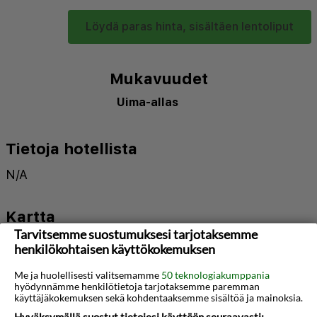
Löydä paras hinta, sisältäen lentoliput
Mukavuudet
Uima-allas
Tietoja hotellista
N/A
Kartta
Tarvitsemme suostumuksesi tarjotaksemme
henkilökohtaisen käyttökokemuksen
Me ja huolellisesti valitsemamme
50 teknologiakumppania
hyödynnämme henkilötietoja tarjotaksemme paremman
käyttäjäkokemuksen sekä kohdentaaksemme sisältöä ja mainoksia.
Hyväksymällä suostut tietojesi käyttöön seuraavasti: