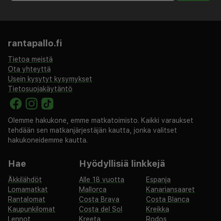
rantapallo.fi
Tietoa meistä
Ota yhteyttä
Usein kysytyt kysymykset
Tietosuojakäytäntö
Olemme hakukone, emme matkatoimisto. Kaikki varaukset
tehdään sen matkanjärjestäjän kautta, jonka valitset
hakukoneidemme kautta.
Hae
Hyödyllisiä linkkejä
Äkkilähdöt
Alle 18 vuotta
Espanja
Lomamatkat
Mallorca
Kanariansaaret
Rantalomat
Costa Brava
Costa Blanca
Kaupunkilomat
Costa del Sol
Kreikka
Lennot
Kreeta
Rodos