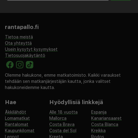
rantapallo.fi
Tietoa meistä
Ota yhteyttä
Usein kysytyt kysymykset
Tietosuojakäytäntö
Olemme hakukone, emme matkatoimisto. Kaikki varaukset
tehdään sen matkanjärjestäjän kautta, jonka valitset
hakukoneidemme kautta.
Hae
Hyödyllisiä linkkejä
Äkkilähdöt
Alle 18 vuotta
Espanja
Lomamatkat
Mallorca
Kanariansaaret
Rantalomat
Costa Brava
Costa Blanca
Kaupunkilomat
Costa del Sol
Kreikka
Lennot
Kreeta
Rodos