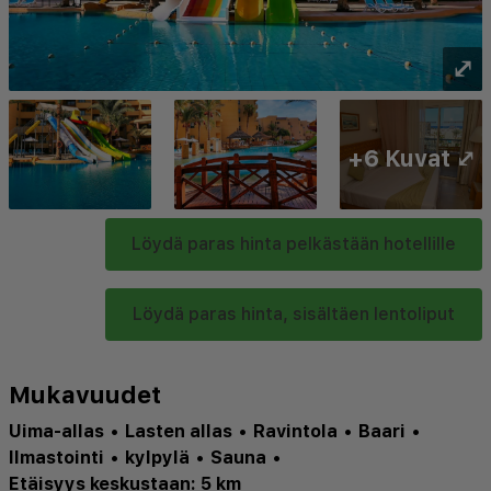
⤢
+6 Kuvat ⤢
Löydä paras hinta pelkästään hotellille
Löydä paras hinta, sisältäen lentoliput
Mukavuudet
Uima-allas
•
Lasten allas
•
Ravintola
•
Baari
•
Ilmastointi
•
kylpylä
•
Sauna
•
Etäisyys keskustaan: 5 km