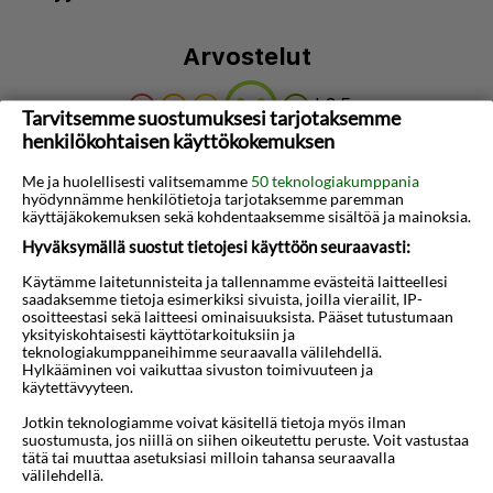
Arvostelut
| 3,5
/5
Tarvitsemme suostumuksesi tarjotaksemme
henkilökohtaisen käyttökokemuksen
Napsauta tätä nähdäksesi arvosteluja
Me ja huolellisesti valitsemamme
50 teknologiakumppania
hyödynnämme henkilötietoja tarjotaksemme paremman
käyttäjäkokemuksen sekä kohdentaaksemme sisältöä ja mainoksia.
Tietoja hotellista
Hyväksymällä suostut tietojesi käyttöön seuraavasti:
N/A
Käytämme laitetunnisteita ja tallennamme evästeitä laitteellesi
saadaksemme tietoja esimerkiksi sivuista, joilla vierailit, IP-
osoitteestasi sekä laitteesi ominaisuuksista. Pääset tutustumaan
Kartta
yksityiskohtaisesti käyttötarkoituksiin ja
teknologiakumppaneihimme seuraavalla välilehdellä.
Hylkääminen voi vaikuttaa sivuston toimivuuteen ja
käytettävyyteen.
Jotkin teknologiamme voivat käsitellä tietoja myös ilman
suostumusta, jos niillä on siihen oikeutettu peruste. Voit vastustaa
tätä tai muuttaa asetuksiasi milloin tahansa seuraavalla
välilehdellä.