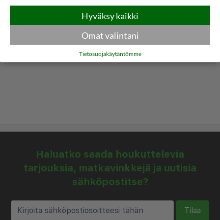
Hyväksy kaikki
Omat valintani
Tietosuojakäytäntömme
Haluatko saada houkuttelevia
tarjouksia, matkavinkkejä ja uutisia
sähköpostitse?
Tilaa