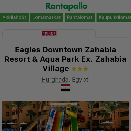
Äkkilähdöt
Lomamatkat
Rantalomat
Kaupunkiloma
Eagles Downtown Zahabia
Resort & Aqua Park Ex. Zahabia
Village
Hurghada
,
Egypti