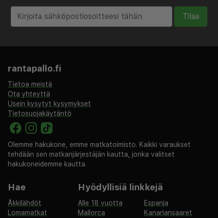
Tilaa
rantapallo.fi
Tietoa meistä
Ota yhteyttä
Usein kysytyt kysymykset
Tietosuojakäytäntö
Olemme hakukone, emme matkatoimisto. Kaikki varaukset
tehdään sen matkanjärjestäjän kautta, jonka valitset
hakukoneidemme kautta.
Hae
Hyödyllisiä linkkejä
Äkkilähdöt
Alle 18 vuotta
Espanja
Lomamatkat
Mallorca
Kanariansaaret