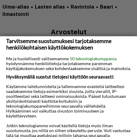
Uima-allas
•
Lasten allas
•
Ravintola
•
Baari
•
Ilmastointi
Arvostelut
Tarvitsemme suostumuksesi tarjotaksemme
| 4,1
henkilökohtaisen käyttökokemuksen
/5
Me ja huolellisesti valitsemamme
50 teknologiakumppania
Napsauta tätä nähdäksesi arvosteluja
hyödynnämme henkilötietoja tarjotaksemme paremman
käyttäjäkokemuksen sekä kohdentaaksemme sisältöä ja mainoksia.
Hyväksymällä suostut tietojesi käyttöön seuraavasti:
Tietoja hotellista
Käytämme laitetunnisteita ja tallennamme evästeitä laitteellesi
N/A
saadaksemme tietoja esimerkiksi sivuista, joilla vierailit, IP-
osoitteestasi sekä laitteesi ominaisuuksista. Pääset tutustumaan
yksityiskohtaisesti käyttötarkoituksiin ja
teknologiakumppaneihimme seuraavalla välilehdellä.
Kartta
Hylkääminen voi vaikuttaa sivuston toimivuuteen ja
käytettävyyteen.
Jotkin teknologiamme voivat käsitellä tietoja myös ilman
suostumusta, jos niillä on siihen oikeutettu peruste. Voit vastustaa
tätä tai muuttaa asetuksiasi milloin tahansa seuraavalla