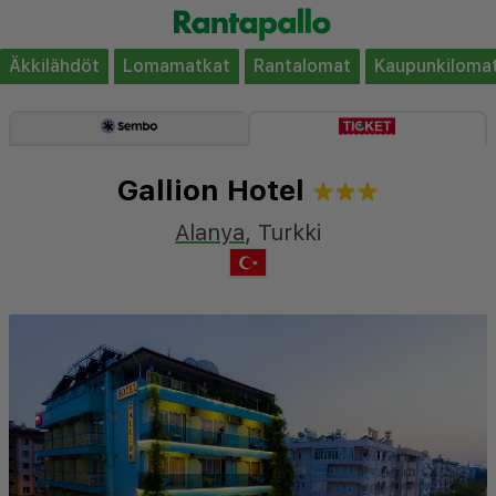
Äkkilähdöt
Lomamatkat
Rantalomat
Kaupunkiloma
Gallion Hotel
Alanya
,
Turkki