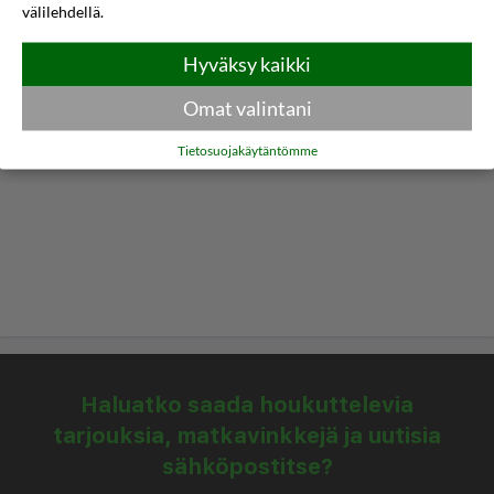
välilehdellä.
Hyväksy kaikki
Omat valintani
Tietosuojakäytäntömme
Haluatko saada houkuttelevia
tarjouksia, matkavinkkejä ja uutisia
sähköpostitse?