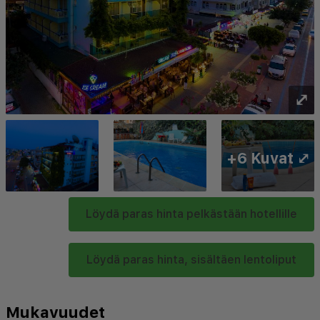
⤢
+6 Kuvat ⤢
Löydä paras hinta pelkästään hotellille
Löydä paras hinta, sisältäen lentoliput
Mukavuudet