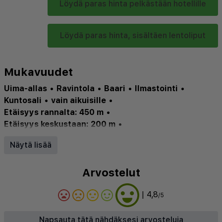
Löydä paras hinta pelkästään hotellille
Löydä paras hinta, sisältäen lentoliput
Mukavuudet
Uima-allas
•
Ravintola
•
Baari
•
Ilmastointi
•
Kuntosali
•
vain aikuisille
•
Etäisyys rannalta: 450 m
•
Etäisyys keskustaan: 200 m
•
Lentokenttä Rodos (RHO): 14.8 km
Näytä lisää
Terrace
•
WashingMachine
•
Reception
•
Wheelchair
•
LuggageStorage
•
MultilingualStaff
•
Arvostelut
Concierge
•
FreeBreakFast
•
NumberOfBars
•
NumberOfRestaurants
•
Antalmtesrum
•
Bankettsal
| 4,8
/5
•
Dagligen
•
Gratisfrukostbuff
•
Portierpiccolo
•
Shoppingpplats
Napsauta tätä nähdäksesi arvosteluja