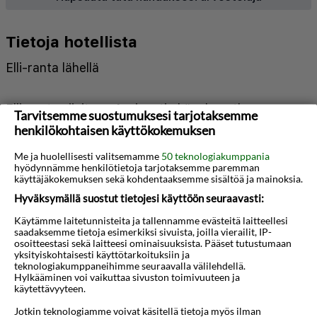
Tietoja hotellista
Elli-ranta lähellä
Elli-ranta sijaitsee 4 minuutin kävelymatkan
Tarvitsemme suostumuksesi tarjotaksemme
päässä ja Ródoksen satama 11 minuutin
henkilökohtaisen käyttökokemuksen
kävelymatkan päässä majoituspaikasta. Tämä
Me ja huolellisesti valitsemamme
50 teknologiakumppania
hyödynnämme henkilötietoja tarjotaksemme paremman
hotelli sijaitsee 12,9 km:n päässä kohteesta
käyttäjäkokemuksen sekä kohdentaaksemme sisältöä ja mainoksia.
Faliraki-ranta ja 11 km:n päässä kohteesta
Hyväksymällä suostut tietojesi käyttöön seuraavasti:
Kallithea-ranta.
Käytämme laitetunnisteita ja tallennamme evästeitä laitteellesi
saadaksemme tietoja esimerkiksi sivuista, joilla vierailit, IP-
osoitteestasi sekä laitteesi ominaisuuksista. Pääset tutustumaan
Hotellin tarjoamiin harrastuksiin/mukavuuksiin
yksityiskohtaisesti käyttötarkoituksiin ja
teknologiakumppaneihimme seuraavalla välilehdellä.
kuuluu sauna, kuntokeskus ja kauden mukainen
Hylkääminen voi vaikuttaa sivuston toimivuuteen ja
Näytä lisää
käytettävyyteen.
ulkouima-allas. Tämän hotellin palveluihin kuuluu
Jotkin teknologiamme voivat käsitellä tietoja myös ilman
muun muassa ilmainen langaton internetyhteys,