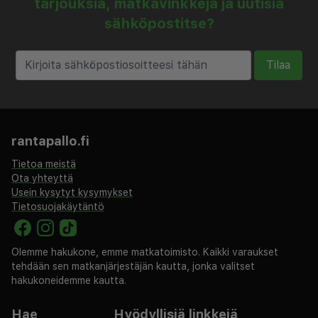
tarjouksia, matkavinkkejä ja uutisia
muun muassa ilmaiset minibaarituotteet ja
sähköpostitse?
taulutelevisio. Ilmainen langaton internetyhteys
pitää sinut yhteydessä verkkoon. Kylpyhuoneesta
Tilaa
löytyy ilmaiset hygieniatuotteet ja
hiustenkuivaaja. Varusteluun kuuluu puhelin,
tallelokero ja työpöytä.
rantapallo.fi
Tietoa meistä
Ota yhteyttä
Usein kysytyt kysymykset
Tietosuojakäytäntö
Olemme hakukone, emme matkatoimisto. Kaikki varaukset
tehdään sen matkanjärjestäjän kautta, jonka valitset
hakukoneidemme kautta.
Hae
Hyödyllisiä linkkejä