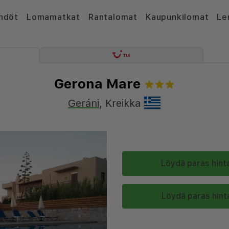
hdöt
Lomamatkat
Rantalomat
Kaupunkilomat
Le
Gerona Mare
Geráni
,
Kreikka
Löydä paras hinta
Löydä paras hinta