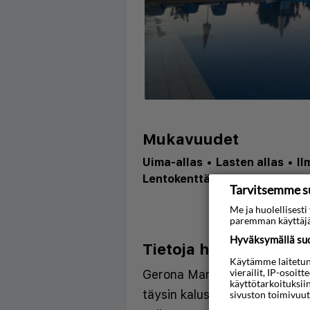
Mukavuudet
Uima-allas
•
Lasten allas
•
Il
Lentokenttä Hania Kreeta (CH
Tarvitsemme s
Me ja huolellises
paremman käyttäjä
Hyväksymällä suos
Tietoja hotellista
Käytämme laitetunni
vierailit, IP-osoit
Gerona Mare tarjoaa kaikkiaan
käyttötarkoituksii
täysin kalustettua huoneistoa 
sivuston toimivuut