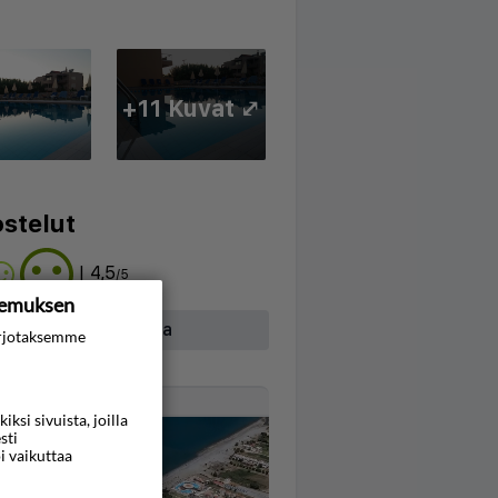
+11 Kuvat ⤢
stelut
| 4,5
/5
kemuksen
hdäksesi arvosteluja
rjotaksemme
Kartta
si sivuista, joilla
sti
i vaikuttaa