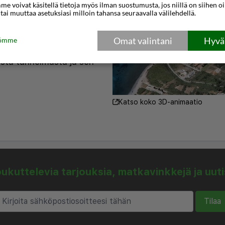
aan Geranissa,
e voivat käsitellä tietoja myös ilman suostumusta, jos niillä on siihen o
 tai muuttaa asetuksiasi milloin tahansa seuraavalla välilehdellä.
n saarella. Vietä siis
ynnä hotellin puhtaita ja
Omat valintani
Hyväk
tömme
ä nauti alueen
asta tunnelmasta ja sen
Katso koko 3D-animaatio
kuttelevia tarjouksia, matkavinkkejä ja uut
Tilaa