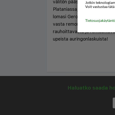
välitön pääsy rannan tuntum
Jotkin teknologiamm
Voit vastustaa tätä
Plataniassa, Chaniassa, Kreeta
lomasi Gerona Maresa ja hyöd
Tietosuojakäytän
vasta remontoituja tiloja sek
rauhoittavasta ja rentouttav
upeista auringonlaskuista!
Haluatko saada hou