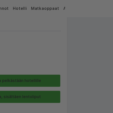
nnot
Hotelli
Matkaoppaat
Artikkelit
 pelkästään hotellille
, sisältäen lentoliput