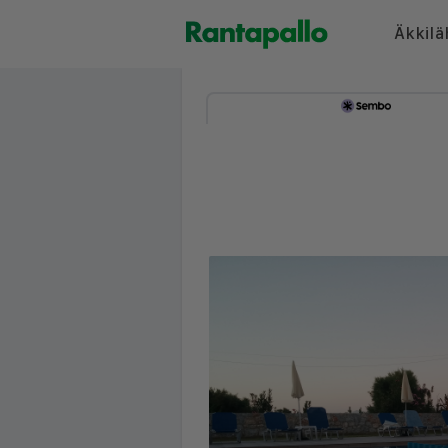
Äkkilä