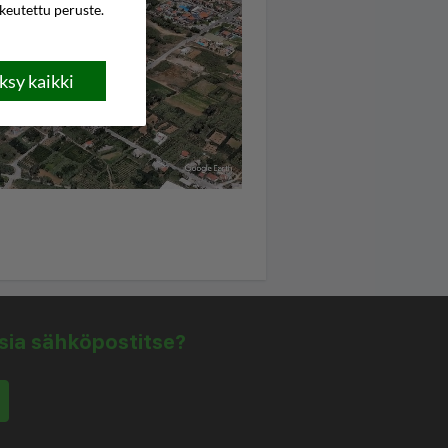
ikeutettu peruste.
sy kaikki
isia sähköpostitse?