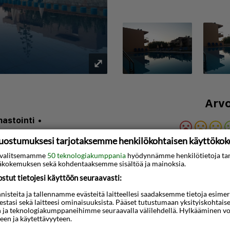
⤢
Arvo
mastointi
•
Q): 30.1 km
uostumuksesi tarjotaksemme henkilökohtaisen käyttöko
Napsauta tätä nä
ti valitsemamme
50 teknologiakumppania
hyödynnämme henkilötietoja ta
kokemuksen sekä kohdentaaksemme sisältöä ja mainoksia.
tut tietojesi käyttöön seuraavasti:
3D-animaatio
steita ja tallennamme evästeitä laitteellesi saadaksemme tietoja esimerkik
teestasi sekä laitteesi ominaisuuksista. Pääset tutustumaan yksityiskohtaise
 17 tyylikästä, tilavaa ja
n ja teknologiakumppaneihimme seuraavalla välilehdellä. Hylkääminen vo
ja studiota, joista on
een ja käytettävyyteen.