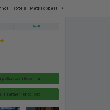
nnot
Hotelli
Matkaoppaat
Artikkelit
 pelkästään hotellille
, sisältäen lentoliput