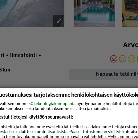
⤢
Arvo
ri
•
Ilmastointi
•
3 km
Napsauta tätä nä
Air conditioning (rooms)
t in public area
•
uostumuksesi tarjotaksemme henkilökohtaisen käyttöko
orage
•
Reception
•
ti valitsemamme
50 teknologiakumppania
hyödynnämme henkilötietoja ta
•
distanceToBeach: 300
•
kokemuksen sekä kohdentaaksemme sisältöä ja mainoksia.
3D-animaatio
permarket: 10
tut tietojesi käyttöön seuraavasti:
uat asua Rodoksen
steita ja tallennamme evästeitä laitteellesi saadaksemme tietoja esimerkik
lä sekä rantaa että
teestasi sekä laitteesi ominaisuuksista. Pääset tutustumaan yksityiskohtaise
n ja teknologiakumppaneihimme seuraavalla välilehdellä. Hylkääminen vo