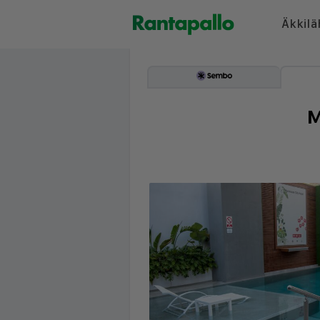
Äkkilä
M