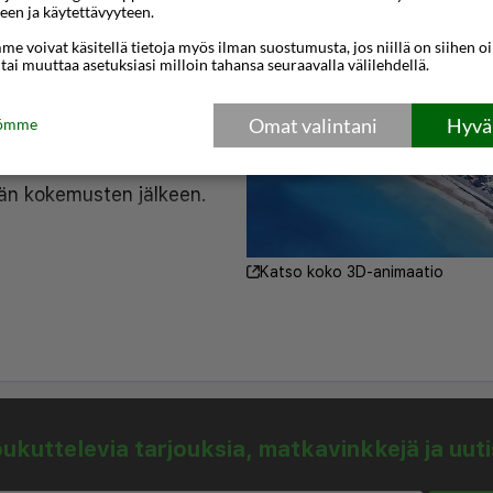
l voi olla oikea valinta
een ja käytettävyyteen.
kan päässä ravintoloista,
e voivat käsitellä tietoja myös ilman suostumusta, jos niillä on siihen o
kkaasta baarikadusta, ja
 tai muuttaa asetuksiasi milloin tahansa seuraavalla välilehdellä.
matkan päässä. Tämä on
Omat valintani
Hyväk
tömme
li sinulle, joka haluat
llesi ja mukavan
vän kokemusten jälkeen.
oksen kaupungissa
Katso koko 3D-animaatio
ille vieraille. Manousos
llas ja sen ympärillä
laspyyhkeet panttia
ältyy hintaan.
istäviä juomia koko päivän.
 Keskeisellä paikalla
kuttelevia tarjouksia, matkavinkkejä ja uut
ä vilkasta baarikatua että