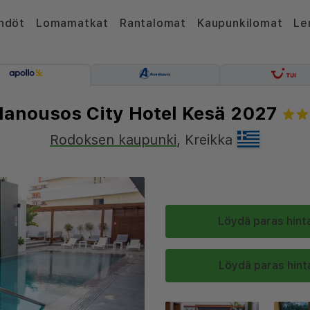
hdöt
Lomamatkat
Rantalomat
Kaupunkilomat
Le
anousos City Hotel Kesä 2027
Rodoksen kaupunki
,
Kreikka
Löydä paras hinta
Löydä paras hinta