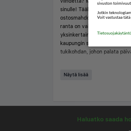
viihdettä? Manousos City Hote
sivuston toimivuut
sinulle! Täällä olet kävelymat
Jotkin teknologiamm
ostosmahdollisuuksista ja vil
Voit vastustaa tätä
ranta on vain lyhyen kävely
Tietosuojakäytän
yksinkertainen ja mukava hotel
kaupungin sykkeen aivan lähe
tukikohdan, johon palata päi
Manousos City Hotel on Rod
sijaitseva hotelli yli 23-vuotia
Näytä lisää
City Hotelissa on pieni uima-a
lainattavia aurinkotuoleja. Al
vastaan. Buffetaamiainen sis
Allasbaarissa on tarjolla virk
Maksuton wifi koko hotellissa.
Haluatko saada hou
sijaitseva hotelli, lähellä sek