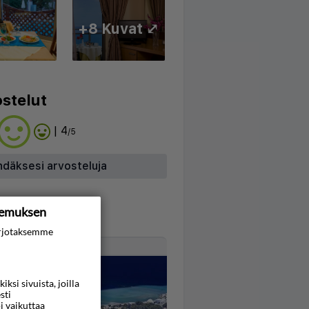
+8 Kuvat ⤢
stelut
| 4
/5
hdäksesi arvosteluja
kemuksen
rjotaksemme
Kartta
si sivuista, joilla
sti
i vaikuttaa