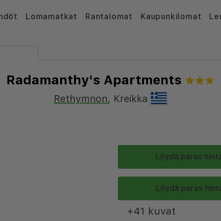
hdöt
Lomamatkat
Rantalomat
Kaupunkilomat
Le
Radamanthy's Apartments
Rethymnon
,
Kreikka
Löydä paras hinta
Löydä paras hinta
+41 kuvat