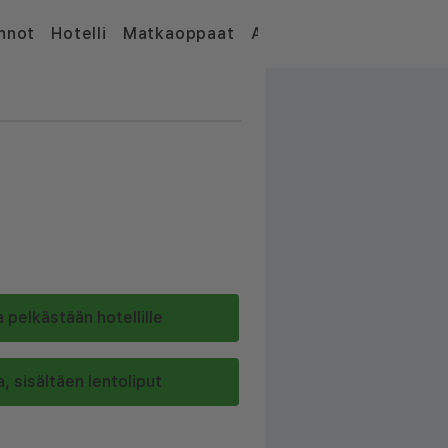
nnot
Hotelli
Matkaoppaat
Artikkelit
 pelkästään hotellille
, sisältäen lentoliput