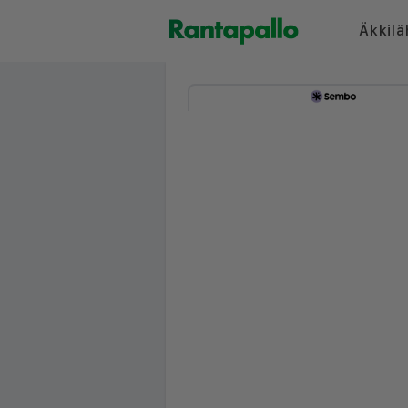
Äkkilä