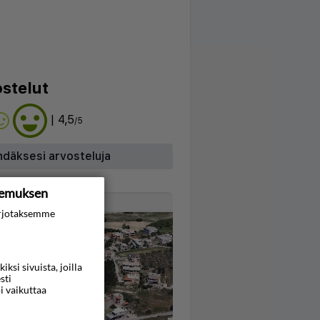
stelut
| 4,5
/5
hdäksesi arvosteluja
kemuksen
Kartta
rjotaksemme
si sivuista, joilla
sti
i vaikuttaa