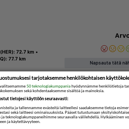
Arvo
 (HER): 72.7 km
•
Q): 77.7 km
Napsauta tätä nä
uostumuksesi tarjotaksemme henkilökohtaisen käyttöko
3D-animaatio
ti valitsemamme
50 teknologiakumppania
hyödynnämme henkilötietoja ta
kokemuksen sekä kohdentaaksemme sisältöä ja mainoksia.
itsee lähellä rantaa, ja
tut tietojesi käyttöön seuraavasti:
satama ja Rethimno Kart
steita ja tallennamme evästeitä laitteellesi saadaksemme tietoja esimerkik
atkan päässä. Tämä
teestasi sekä laitteesi ominaisuuksista. Pääset tutustumaan yksityiskohtaise
jaitsee 3,5 km:n päässä
n ja teknologiakumppaneihimme seuraavalla välilehdellä. Hylkääminen vo
een ja käytettävyyteen.
a 6,4 km:n päässä