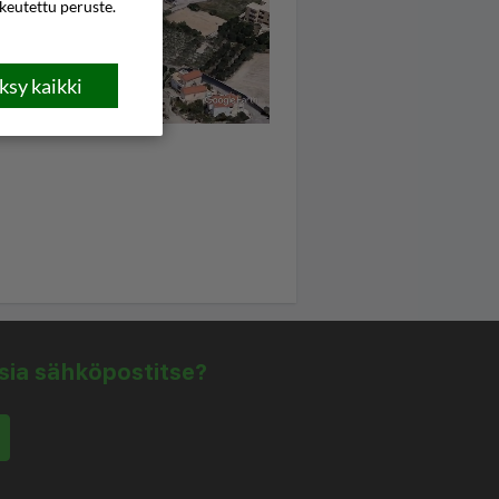
ikeutettu peruste.
sy kaikki
isia sähköpostitse?