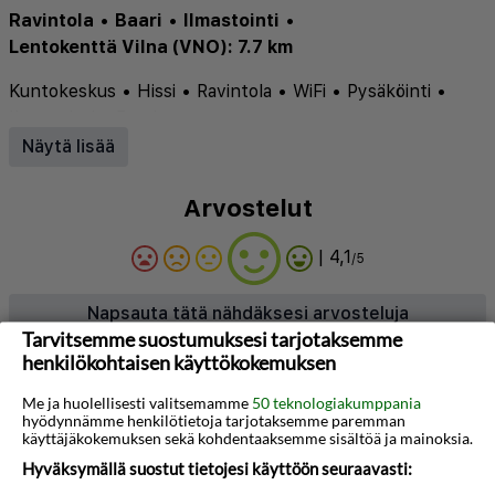
Ravintola
•
Baari
•
Ilmastointi
•
Lentokenttä Vilna (VNO): 7.7 km
Kuntokeskus
•
Hissi
•
Ravintola
•
WiFi
•
Pysäköinti
•
Ilmastointi
•
Baari
Näytä lisää
Arvostelut
| 4,1
/5
Napsauta tätä nähdäksesi arvosteluja
Tarvitsemme suostumuksesi tarjotaksemme
henkilökohtaisen käyttökokemuksen
Tietoja hotellista
Me ja huolellisesti valitsemamme
50 teknologiakumppania
hyödynnämme henkilötietoja tarjotaksemme paremman
Amberton Cathedral Square Hotel Vilnius
käyttäjäkokemuksen sekä kohdentaaksemme sisältöä ja mainoksia.
toivottaa vieraat tervetulleiksi Vilnan
Hyväksymällä suostut tietojesi käyttöön seuraavasti:
vanhankaupungin sydämeen, ikonisen