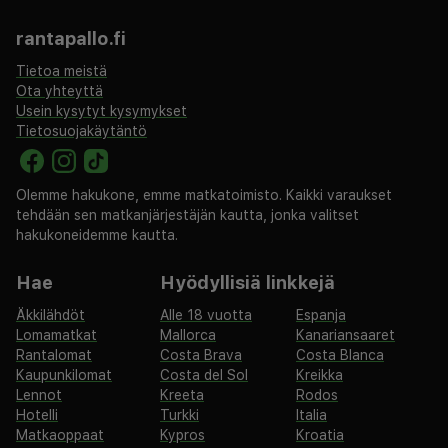
suositusten kanssa. Olitpa sitten vierailemassa
rantapallo.fi
Vilnassa kesälomalla tai talvimatkalla, tämä hotelli
tarjoaa unohtumatonta oleskelua erinomaisessa
Tietoa meistä
Ota yhteyttä
sijainnissa.
Usein kysytyt kysymykset
Tietosuojakäytäntö
Olemme hakukone, emme matkatoimisto. Kaikki varaukset
tehdään sen matkanjärjestäjän kautta, jonka valitset
hakukoneidemme kautta.
Hae
Hyödyllisiä linkkejä
Äkkilähdöt
Alle 18 vuotta
Espanja
Lomamatkat
Mallorca
Kanariansaaret
Rantalomat
Costa Brava
Costa Blanca
Kaupunkilomat
Costa del Sol
Kreikka
Lennot
Kreeta
Rodos
Hotelli
Turkki
Italia
Matkaoppaat
Kypros
Kroatia