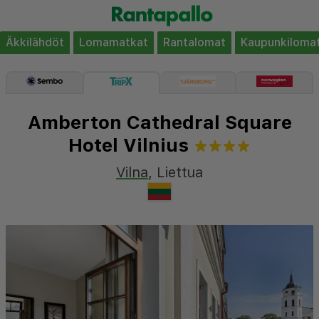
Äkkilähdöt
Lomamatkat
Rantalomat
Kaupunkiloma
Amberton Cathedral Square
Hotel Vilnius
Vilna
,
Liettua