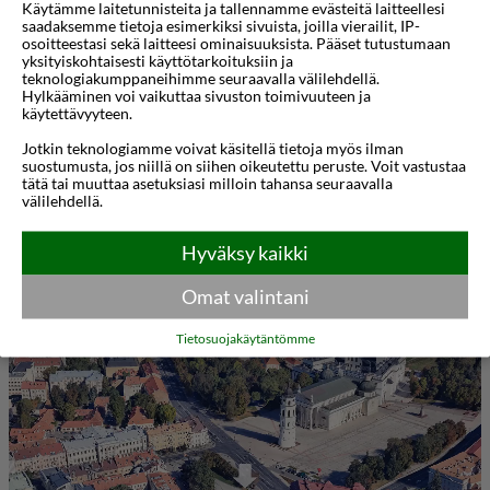
Käytämme laitetunnisteita ja tallennamme evästeitä laitteellesi
Katedraalitorin viereen. Tämä moderni hotelli
saadaksemme tietoja esimerkiksi sivuista, joilla vierailit, IP-
osoitteestasi sekä laitteesi ominaisuuksista. Pääset tutustumaan
tarjoaa täydellisen yhdistelmän mukavuutta ja
yksityiskohtaisesti käyttötarkoituksiin ja
teknologiakumppaneihimme seuraavalla välilehdellä.
käytännöllisyyttä, mikä tekee siitä ihanteellisen
Hylkääminen voi vaikuttaa sivuston toimivuuteen ja
käytettävyyteen.
valinnan sekä lomamatkailijoille että
Jotkin teknologiamme voivat käsitellä tietoja myös ilman
liikematkailijoille. Nauti helppoa pääsyä kaupungin
suostumusta, jos niillä on siihen oikeutettu peruste. Voit vastustaa
tärkeimpiin nähtävyyksiin, ravintoloihin ja
tätä tai muuttaa asetuksiasi milloin tahansa seuraavalla
välilehdellä.
kulttuurikohteisiin, kaikki vain muutaman askeleen
päässä hotellin sisäänkäynnistä.
Hyväksy kaikki
Näytä lisää
Omat valintani
Amberton Cathedral Square Hotelin huoneet on
suunniteltu rentoutumiseen ja toimivuuteen.
Kartta
3D-animaatio
Tietosuojakäytäntömme
Jokaisessa huoneessa on mukavat sängyt,
ilmastointi, ilmainen Wi-Fi ja taulutelevisio.
Tilavissa kylpyhuoneissa on ilmaisia
hygieniatuotteita ja hiustenkuivain. Valituista
huoneista avautuu upea näköala Katedraalille tai