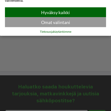
välilehdellä.
tarjoamiin harrastuksiin/mukavuuksiin kuuluu
Hyväksy kaikki
sauna ja ympäri vuorokauden auki oleva
kuntokeskus. Tämän hotellin palveluihin kuuluu
Omat valintani
muun muassa ilmainen langaton internetyhteys,
Tietosuojakäytäntömme
concierge-palvelut ja juhlasali. Hotellin ravintola,
Sokrats, on hyvä paikka lounaan tai illallisen
nauttimiseen. Palveluihin kuuluu myös
huonepalvelu (rajoitettuina aikoina). Päätä päiväsi
nauttimalla muutama drinkki baarissa.
Lisämaksullinen mannermainen aamiainen
tarjoillaan arkipäivisin klo 7.00–10.00 ja
viikonloppuisin klo 8.00–11.00. Hotelstars Union
Haluatko saada houkuttelevia
määrittää viralliset tähtiluokitukset maassa Latvia.
tarjouksia, matkavinkkejä ja uutisia
Tämän majoituspaikan luokitus on 4 star Superior,
sähköpostitse?
mikä tällä sivustolla näytetään 4,5 tähtenä.