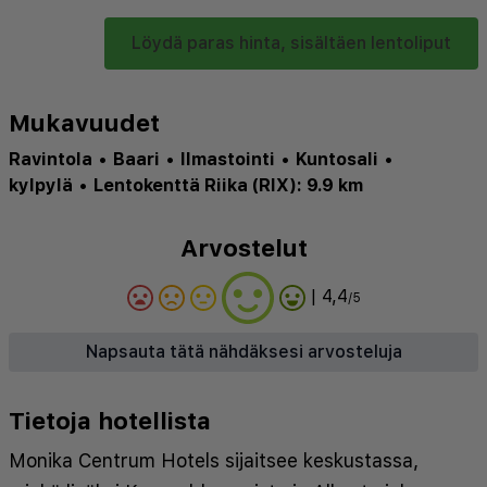
Löydä paras hinta, sisältäen lentoliput
Mukavuudet
Ravintola
•
Baari
•
Ilmastointi
•
Kuntosali
•
kylpylä
•
Lentokenttä Riika (RIX): 9.9 km
Arvostelut
| 4,4
/5
Napsauta tätä nähdäksesi arvosteluja
Tietoja hotellista
Monika Centrum Hotels sijaitsee keskustassa,