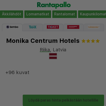
Äkkilähdöt
Lomamatkat
Rantalomat
Kaupunkiloma
Monika Centrum Hotels
Riika
,
Latvia
+96 kuvat
Löydä paras hinta pelkästään hotellille