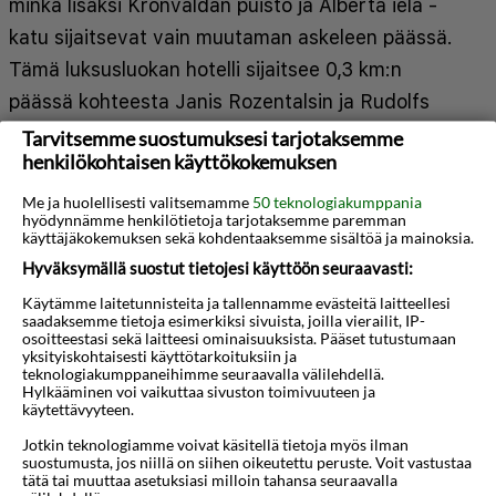
minkä lisäksi Kronvaldan puisto ja Alberta iela -
katu sijaitsevat vain muutaman askeleen päässä.
Tämä luksusluokan hotelli sijaitsee 0,3 km:n
päässä kohteesta Janis Rozentalsin ja Rudolfs
Blaumanisin museo ja 0,5 km:n päässä kohteesta
Tarvitsemme suostumuksesi tarjotaksemme
henkilökohtaisen käyttökokemuksen
Pauls Stradinsin lääketieteen historian museo.
Kaikissa 80 huoneessa on ilmastointi, minibaari
Me ja huolellisesti valitsemamme
50 teknologiakumppania
hyödynnämme henkilötietoja tarjotaksemme paremman
sekä LED-TVt. Ilmainen langaton internetyhteys
käyttäjäkokemuksen sekä kohdentaaksemme sisältöä ja mainoksia.
pitää sinut yhteydessä verkkoon. Kylpyhuoneesta
Hyväksymällä suostut tietojesi käyttöön seuraavasti:
löytyy kylpyamme tai suihku, ilmaiset
Käytämme laitetunnisteita ja tallennamme evästeitä laitteellesi
Näytä lisää
saadaksemme tietoja esimerkiksi sivuista, joilla vierailit, IP-
hygieniatuotteet ja hiustenkuivaaja. Varusteluun
osoitteestasi sekä laitteesi ominaisuuksista. Pääset tutustumaan
yksityiskohtaisesti käyttötarkoituksiin ja
kuuluu puhelin, tallelokero ja työpöytä. Käytössäsi
teknologiakumppaneihimme seuraavalla välilehdellä.
Kartta
on business center, ilmaiset sanomalehdet aulassa
Hylkääminen voi vaikuttaa sivuston toimivuuteen ja
käytettävyyteen.
ja kuivapesula-/pesulapalvelut. Tämä hotelli
Jotkin teknologiamme voivat käsitellä tietoja myös ilman
tarjoaa liikeasiakkailleen 5 kokoushuonetta.
suostumusta, jos niillä on siihen oikeutettu peruste. Voit vastustaa
tätä tai muuttaa asetuksiasi milloin tahansa seuraavalla
Palveluihin kuuluu rajoitettu pysäköinti. Hotellin