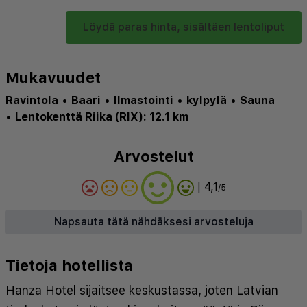
Löydä paras hinta, sisältäen lentoliput
Mukavuudet
Ravintola
•
Baari
•
Ilmastointi
•
kylpylä
•
Sauna
•
Lentokenttä Riika (RIX): 12.1 km
Arvostelut
| 4,1
/5
Napsauta tätä nähdäksesi arvosteluja
Tietoja hotellista
Hanza Hotel sijaitsee keskustassa, joten Latvian