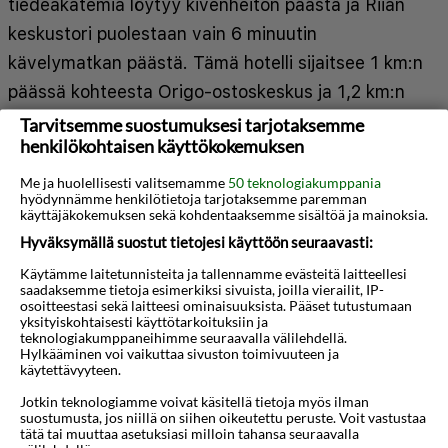
tiedeakatemia löytyy kivenheiton päästä ja Riian
keskustori puolestaan vain 6 minuutin
kävelymatkan päästä. Tämä hotelli sijaitsee 1 km:n
päässä kohteesta Origo-ostoskeskus ja 1,2 km:n
päässä kohteesta Kaupungin kanava. Kaikkien 78
Tarvitsemme suostumuksesi tarjotaksemme
henkilökohtaisen käyttökokemuksen
huoneen varusteluun kuuluu LCD-televisio.
Varusteluun kuuluu pillowtop-patjallinen sänky.
Me ja huolellisesti valitsemamme
50 teknologiakumppania
hyödynnämme henkilötietoja tarjotaksemme paremman
Käytössäsi on satelliittikanavat ja ilmainen
käyttäjäkokemuksen sekä kohdentaaksemme sisältöä ja mainoksia.
internetyhteys (langaton ja kiinteä). Käytössäsi on
Hyväksymällä suostut tietojesi käyttöön seuraavasti:
kylpyhuone, josta löytyy kylpyamme tai suihku ja
Käytämme laitetunnisteita ja tallennamme evästeitä laitteellesi
Näytä lisää
saadaksemme tietoja esimerkiksi sivuista, joilla vierailit, IP-
hiustenkuivaaja. Käytössäsi on ilmainen kiinteä
osoitteestasi sekä laitteesi ominaisuuksista. Pääset tutustumaan
yksityiskohtaisesti käyttötarkoituksiin ja
internetyhteys, kuivapesula-/pesulapalvelut ja
teknologiakumppaneihimme seuraavalla välilehdellä.
Kartta
ympäri vuorokauden auki oleva vastaanotto. Tämä
Hylkääminen voi vaikuttaa sivuston toimivuuteen ja
käytettävyyteen.
hotelli tarjoaa asiakkailleen seuraavat kokoustilat:
Jotkin teknologiamme voivat käsitellä tietoja myös ilman
konferenssitila ja kokoushuone. Hyödynnä
suostumusta, jos niillä on siihen oikeutettu peruste. Voit vastustaa
tätä tai muuttaa asetuksiasi milloin tahansa seuraavalla
lentokenttäkuljetukset (saatavilla ympäri