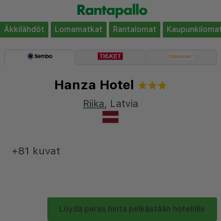
Äkkilähdöt
Lomamatkat
Rantalomat
Kaupunkiloma
Hanza Hotel
Riika
,
Latvia
+81 kuvat
Löydä paras hinta pelkästään hotellille