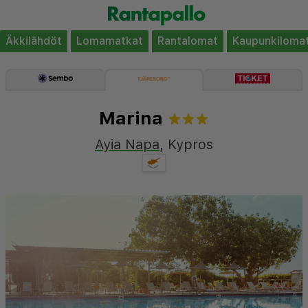
Äkkilähdöt
Lomamatkat
Rantalomat
Kaupunkiloma
Marina
Ayia Napa
,
Kypros