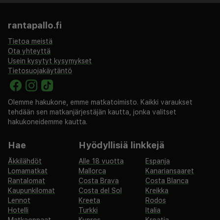
rantapallo.fi
Tietoa meistä
Ota yhteyttä
Usein kysytyt kysymykset
Tietosuojakäytäntö
Olemme hakukone, emme matkatoimisto. Kaikki varaukset
tehdään sen matkanjärjestäjän kautta, jonka valitset
hakukoneidemme kautta.
Hae
Hyödyllisiä linkkejä
Äkkilähdöt
Alle 18 vuotta
Espanja
Lomamatkat
Mallorca
Kanariansaaret
Rantalomat
Costa Brava
Costa Blanca
Kaupunkilomat
Costa del Sol
Kreikka
Lennot
Kreeta
Rodos
Hotelli
Turkki
Italia