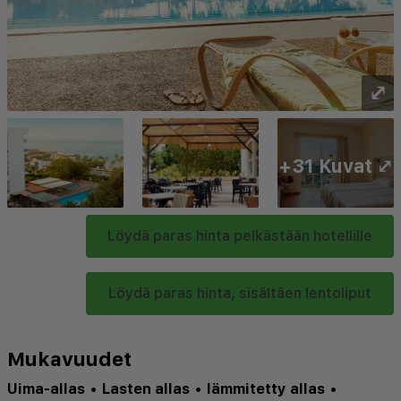
⤢
+31 Kuvat ⤢
Löydä paras hinta pelkästään hotellille
Löydä paras hinta, sisältäen lentoliput
Mukavuudet
Uima-allas
•
Lasten allas
•
lämmitetty allas
•