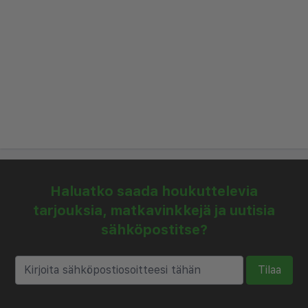
vuokraamaan auton ja tutustumaan saareen
omatoimisesti.
Haluatko saada houkuttelevia
tarjouksia, matkavinkkejä ja uutisia
sähköpostitse?
Tilaa