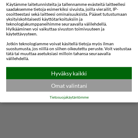
Käytämme laitetunnisteita ja tallennamme evästeitä laitteellesi
hotellista on ravintoloita ja baareja.
saadaksemme tietoja esimerkiksi sivuista, joilla vierailit, IP-
osoitteestasi sekä laitteesi ominaisuuksista. Pääset tutustumaan
yksityiskohtaisesti käyttötarkoituksiin ja
Hotellin vehreässä puutahassa on ihastuttava
teknologiakumppaneihimme seuraavalla välilehdellä.
allasalue, jolla on mukava rentoutua ja nauttia
Hylkääminen voi vaikuttaa sivuston toimivuuteen ja
käytettävyyteen.
näköaloista. Marinassa on kaksi baaria ja
Jotkin teknologiamme voivat käsitellä tietoja myös ilman
buffetravintola, jossa voit aloitta päivän
suostumusta, jos niillä on siihen oikeutettu peruste. Voit vastustaa
tätä tai muuttaa asetuksiasi milloin tahansa seuraavalla
maittavalla buffetaamiaisella.
välilehdellä.
Näytä lisää
Jos haluat treenata lomasi aikana, hotellissa on
Hyväksy kaikki
pieni kuntosali sekä tenniskenttä. Lapset voivat
Kartta
Omat valintani
peuhata leikkipaikalla.
Tietosuojakäytäntömme
Marinassa asut valoisassa huoneessa, jossa on
parveke tai terassi. Kun haluat lähteä tutustumaan
Kyproksen kauniiseen luontoon ja oppia saaren
historiasta, suosittelemme osallistumaan
Tjäreborgin mielenkiintoisille retkille tai