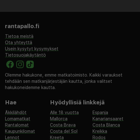
juhlapyhien markkinat ja voit lämmetä
viehättävissä kahviloissa vain muutaman askeleen
päässä hotellista. Metropole Hotel by Semarah on
rantapallo.fi
täydellinen tukikohta Latvian pääkaupungin
Tietoa meistä
rikasta historiaa, kulttuuria ja elävää elämää
Ota yhteyttä
Usein kysytyt kysymykset
varten.
Tietosuojakäytäntö
Olemme hakukone, emme matkatoimisto. Kaikki varaukset
tehdään sen matkanjärjestäjän kautta, jonka valitset
hakukoneidemme kautta.
Hae
Hyödyllisiä linkkejä
Äkkilähdöt
Alle 18 vuotta
Espanja
Lomamatkat
Mallorca
Kanariansaaret
Rantalomat
Costa Brava
Costa Blanca
Kaupunkilomat
Costa del Sol
Kreikka
Lennot
Kreeta
Rodos