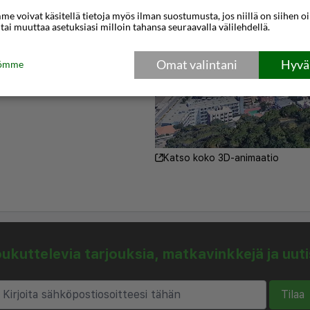
e voivat käsitellä tietoja myös ilman suostumusta, jos niillä on siihen o
 tai muuttaa asetuksiasi milloin tahansa seuraavalla välilehdellä.
Omat valintani
Hyväk
tömme
Katso koko 3D-animaatio
kuttelevia tarjouksia, matkavinkkejä ja uut
Tilaa