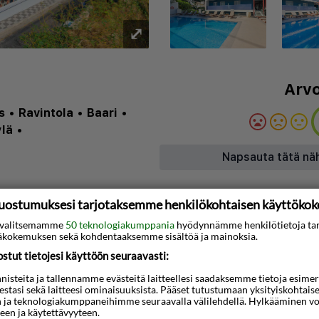
⤢
Arvo
s
•
Ravintola
•
Baari
•
ylä
•
Napsauta tätä nä
ola: ✅
uostumuksesi tarjotaksemme henkilökohtaisen käyttöko
ti valitsemamme
50 teknologiakumppania
hyödynnämme henkilötietoja ta
kokemuksen sekä kohdentaaksemme sisältöä ja mainoksia.
3D-animaatio
tut tietojesi käyttöön seuraavasti:
ikas Semiramis-hotelli on
steita ja tallennamme evästeitä laitteellesi saadaksemme tietoja esimerkik
n laidalla, kävelymatkan
teestasi sekä laitteesi ominaisuuksista. Pääset tutustumaan yksityiskohtaise
n ja teknologiakumppaneihimme seuraavalla välilehdellä. Hylkääminen vo
duista…
een ja käytettävyyteen.