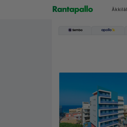
Äkkilä