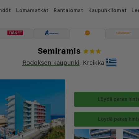
hdöt
Lomamatkat
Rantalomat
Kaupunkilomat
Le
Semiramis
Rodoksen kaupunki
,
Kreikka
Löydä paras hinta
Löydä paras hinta