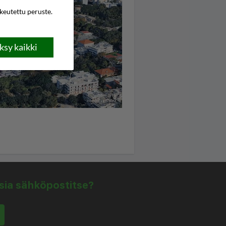
ikeutettu peruste.
sy kaikki
isia sähköpostitse?