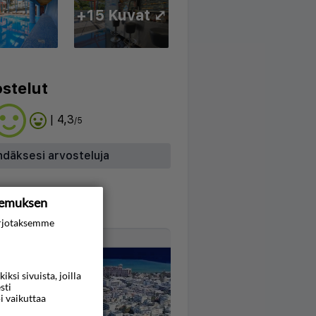
+15 Kuvat ⤢
stelut
| 4,3
/5
hdäksesi arvosteluja
kemuksen
rjotaksemme
Kartta
si sivuista, joilla
sti
i vaikuttaa