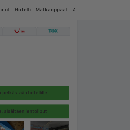
nnot
Hotelli
Matkaoppaat
Artikkelit
 pelkästään hotellille
, sisältäen lentoliput