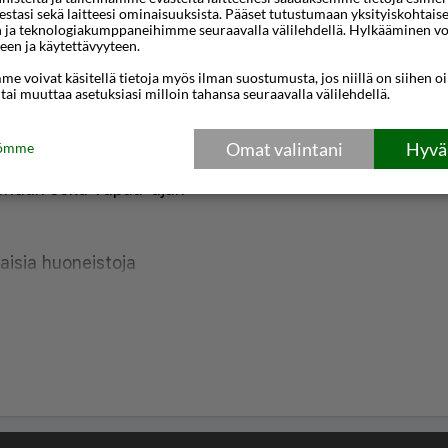
Only tarjoaa modernin ja
teestasi sekä laitteesi ominaisuuksista. Pääset tutustumaan yksityiskohtaise
n ja teknologiakumppaneihimme seuraavalla välilehdellä. Hylkääminen vo
ungin sydämessä,
een ja käytettävyyteen.
le vieraille, jotka etsivät
e voivat käsitellä tietoja myös ilman suostumusta, jos niillä on siihen o
 tai muuttaa asetuksiasi milloin tahansa seuraavalla välilehdellä.
iinteistö sijaitsee
ähtävyyksiä, vilkasta
Omat valintani
Hyväk
tömme
ailumahdollisuuksia, mikä
ikohdan sekä vapaa-ajan
kaisia huoneistoja
arkituilla mukavuuksilla.
tu mukavalla sängyllä,
olla ja omalla
sia hygieniatuotteita.
yös keittiönurkkaus, joka
 suosivat itsehoitoa