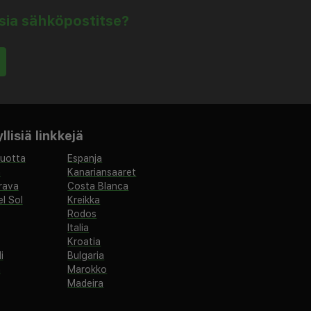
isia sähköpostitse?
lisiä linkkejä
vuotta
Espanja
a
Kanariansaaret
rava
Costa Blanca
l Sol
Kreikka
Rodos
Italia
Kroatia
i
Bulgaria
a
Marokko
Madeira