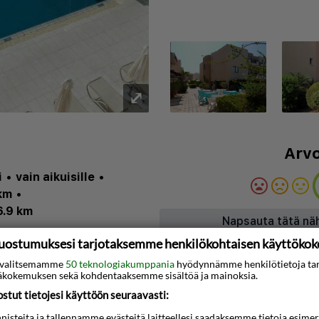
⤢
Arvo
i
•
vain aikuisille
•
 km
•
6.9 km
Napsauta tätä nä
•
Ravintola
•
Kylpylä
•
uostumuksesi tarjotaksemme henkilökohtaisen käyttöko
•
Ilmastointi
•
Baari
•
ti valitsemamme
50 teknologiakumppania
hyödynnämme henkilötietoja ta
kokemuksen sekä kohdentaaksemme sisältöä ja mainoksia.
tut tietojesi käyttöön seuraavasti:
Kartta
steita ja tallennamme evästeitä laitteellesi saadaksemme tietoja esimerkik