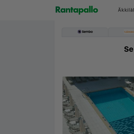
Äkkilä
Se