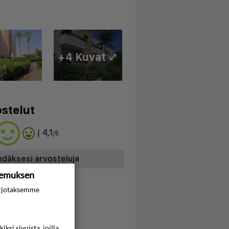
+4 Kuvat ⤢
stelut
| 4,1
/5
hdäksesi arvosteluja
kemuksen
rjotaksemme
si sivuista, joilla