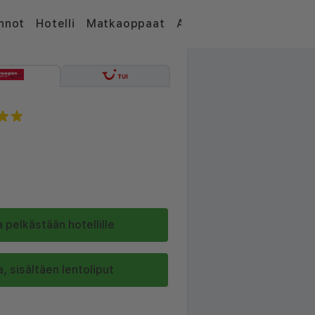
nnot
Hotelli
Matkaoppaat
Artikkelit
 pelkästään hotellille
, sisältäen lentoliput