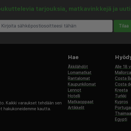
kuttelevia tarjouksia, matkavinkkejä ja uut
ilmainen Wi-Fi koko
Tilaa
outumiseen tarkoitetulle
astaanotto on aina
llisissa suosituksissa,
yispyynnöissä
Hae
Hyödyl
elun.
Äkkilähdöt
Alle 18 
Lomamatkat
Mallorc
 Only on omistautunut
Rantalomat
Costa B
enostuneen ympäristön.
Kaupunkilomat
Costa de
malla tai pidemmällä
Lennot
Kreeta
Hotelli
Turkki
uutta, kätevyyttä ja
Matkaoppaat
Kypros
. Kaikki varaukset tehdään sen
 tekevät jokaisesta
Artikkelit
Portugal
set hakukoneidemme kautta.
Thaima
Egypti