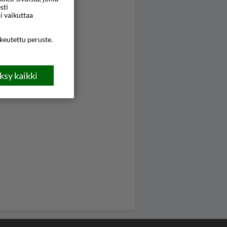
sti
i vaikuttaa
ikeutettu peruste.
sy kaikki