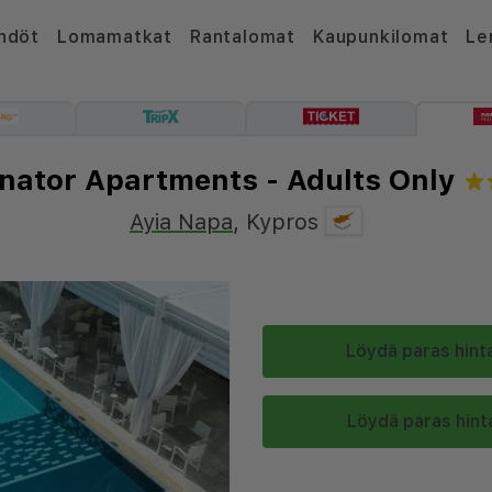
hdöt
Lomamatkat
Rantalomat
Kaupunkilomat
Le
nator Apartments - Adults Only
Ayia Napa
,
Kypros
Löydä paras hinta
Löydä paras hinta