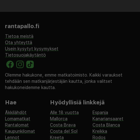
löytämiseen, kun taas hotellin kokoustilat
palvelevat konferensseja ja erityisiä tilaisuuksia.
Radisson Blu Daugava Hotel tarjoaa
rantapallo.fi
unohtumatonta oleskelua Latvian pääkaupungin
Tietoa meistä
sydämessä ympäri vuoden.
Ota yhteyttä
Usein kysytyt kysymykset
Tietosuojakäytäntö
Olemme hakukone, emme matkatoimisto. Kaikki varaukset
tehdään sen matkanjärjestäjän kautta, jonka valitset
hakukoneidemme kautta.
Hae
Hyödyllisiä linkkejä
Äkkilähdöt
Alle 18 vuotta
Espanja
Lomamatkat
Mallorca
Kanariansaaret
Rantalomat
Costa Brava
Costa Blanca
Kaupunkilomat
Costa del Sol
Kreikka
Lennot
Kreeta
Rodos