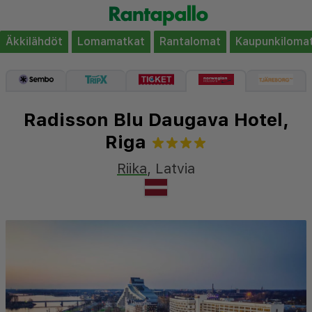
Äkkilähdöt
Lomamatkat
Rantalomat
Kaupunkiloma
Radisson Blu Daugava Hotel,
Riga
Riika
,
Latvia