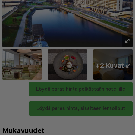
⤢
+2 Kuvat ⤢
Löydä paras hinta pelkästään hotellille
Löydä paras hinta, sisältäen lentoliput
Mukavuudet