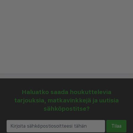
erityistä oleskelua varten.
Vierailla on mahdollisuus rentoutua hotellin
hyvinvointikeskuksessa, johon kuuluu hyvin
varustettu kuntosali ja kutsuva sisäuima-allas.
Hotellin ravintola tarjoaa herkullisen valikoiman
kansainvälisiä ja paikallisia ruokia, jotka ovat
täydellisiä nauttimaan ateriasta päivän jälkeen
Riikassa. Kesällä jokiterassi on loistava paikka
nauttia auringosta ja katsella veneiden kulkevan
ohi.
Haluatko saada houkuttelevia
tarjouksia, matkavinkkejä ja uutisia
Talvella hotellin kodikkaat sisätilat tarjoavat
sähköpostitse?
lämpimän turvapaikan nähtävyyksien katselun tai
liiketapaamisten jälkeen. Sijainti on ihanteellinen
Tilaa
Riikan juhlatoriiden ja kulttuuritapahtumien