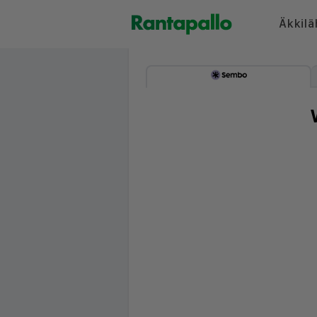
Äkkilä