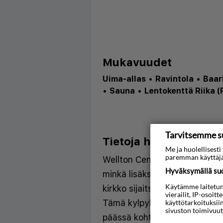
Mukavuudet
Uima-allas
•
Ravintola
•
Baar
•
Sauna
•
Lentokenttä Riika (
Tarvitsemme s
Tietoja hotellista
Me ja huolellises
paremman käyttäjä
Wellton Centrum Hotel & Spa 
Hyväksymällä suos
minkä lisäksi Jugendtaloja j
Käytämme laitetunni
kirkko sijaitsevat vain muut
vierailit, IP-osoit
Tämä kylpylälomalle soveltuva 
käyttötarkoituksii
sivuston toimivuut
päässä kohteesta Latvian kan