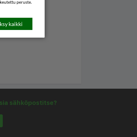
ikeutettu peruste.
sy kaikki
isia sähköpostitse?