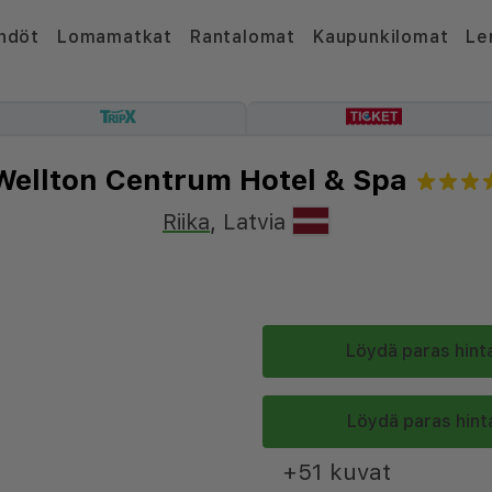
hdöt
Lomamatkat
Rantalomat
Kaupunkilomat
Le
Wellton Centrum Hotel & Spa
Riika
,
Latvia
Löydä paras hinta
Löydä paras hinta
+51 kuvat