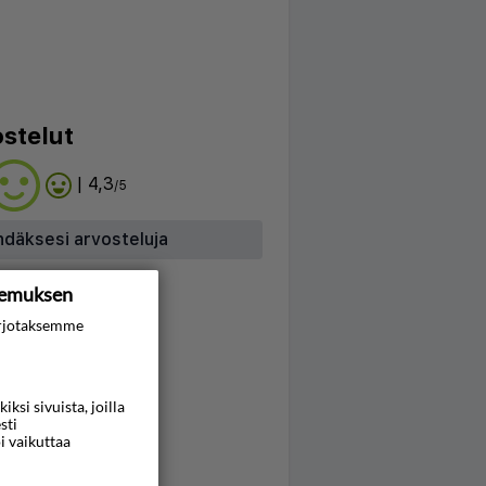
stelut
| 4,3
/5
hdäksesi arvosteluja
kemuksen
rjotaksemme
si sivuista, joilla
sti
i vaikuttaa