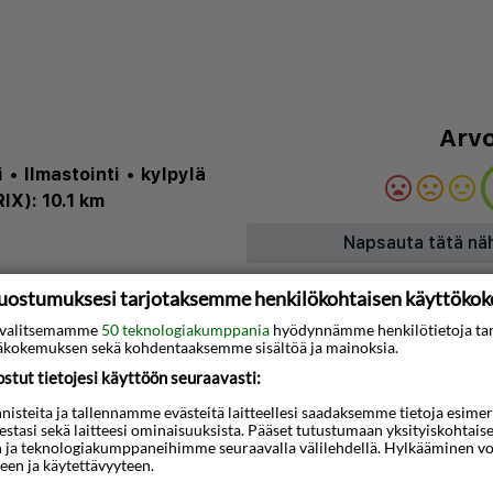
Arvo
i
•
Ilmastointi
•
kylpylä
RIX): 10.1 km
Napsauta tätä nä
uostumuksesi tarjotaksemme henkilökohtaisen käyttöko
Kartta
ti valitsemamme
50 teknologiakumppania
hyödynnämme henkilötietoja ta
kokemuksen sekä kohdentaaksemme sisältöä ja mainoksia.
sijaitsee keskustassa,
tut tietojesi käyttöön seuraavasti:
a Pyhän Johanneksen
steita ja tallennamme evästeitä laitteellesi saadaksemme tietoja esimerkik
aman askeleen päässä.
teestasi sekä laitteesi ominaisuuksista. Pääset tutustumaan yksityiskohtaise
hotelli sijaitsee 0,3 km:n
n ja teknologiakumppaneihimme seuraavalla välilehdellä. Hylkääminen vo
een ja käytettävyyteen.
sallisooppera ja 0,4 km:n