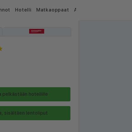
nnot
Hotelli
Matkaoppaat
Artikkelit
 pelkästään hotellille
, sisältäen lentoliput