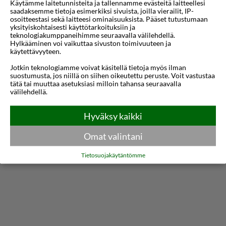
päässä Vanhasta kaupungista. Tämä moderni
Käytämme laitetunnisteita ja tallennamme evästeitä laitteellesi
saadaksemme tietoja esimerkiksi sivuista, joilla vierailit, IP-
hotelli tarjoaa mukautuvan tukikohdan Rigan
osoitteestasi sekä laitteesi ominaisuuksista. Pääset tutustumaan
yksityiskohtaisesti käyttötarkoituksiin ja
historiallisten kohteiden, vilkkaiden markkinoiden
teknologiakumppaneihimme seuraavalla välilehdellä.
Hylkääminen voi vaikuttaa sivuston toimivuuteen ja
ja kulttuurielämysten tutkimiseen. Olipa kyseessä
käytettävyyteen.
liikematka tai lomamatka, vieraat nauttivat
Jotkin teknologiamme voivat käsitellä tietoja myös ilman
helposta pääsystä ostos-, ruokailu- ja
suostumusta, jos niillä on siihen oikeutettu peruste. Voit vastustaa
tätä tai muuttaa asetuksiasi milloin tahansa seuraavalla
viihdevaihtoehtoihin lähellä.
välilehdellä.
Näytä lisää
Hotelli tarjoaa kirkkaita, nykyaikaisia huoneita,
Hyväksy kaikki
jotka on suunniteltu rentoutumiseen ja
Kartta
Omat valintani
mukavuuteen. Jokaisessa huoneessa on mukava
sänky, taulutelevisio, työpöytä ja oma kylpyhuone
Tietosuojakäytäntömme
virkistävällä suihkulla. Ilmainen Wi-Fi on saatavilla
koko kiinteistössä, mikä helpottaa yhteydenpitoa
oleskelun aikana.
Vierailla on mahdollisuus aloittaa päivä runsaan