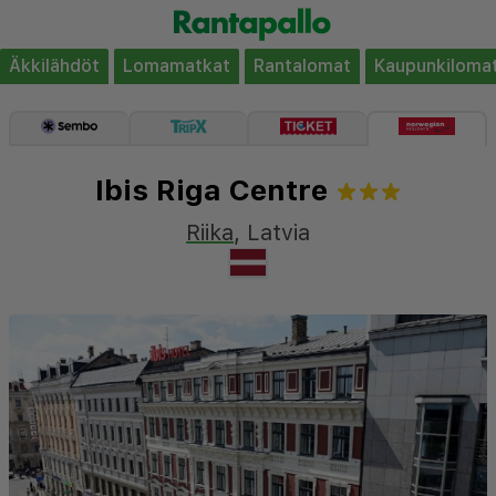
Äkkilähdöt
Lomamatkat
Rantalomat
Kaupunkiloma
Ibis Riga Centre
Riika
,
Latvia