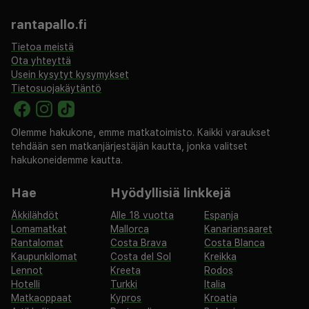
rantapallo.fi
Tietoa meistä
Ota yhteyttä
Usein kysytyt kysymykset
Tietosuojakäytäntö
Olemme hakukone, emme matkatoimisto. Kaikki varaukset
tehdään sen matkanjärjestäjän kautta, jonka valitset
hakukoneidemme kautta.
Hae
Hyödyllisiä linkkejä
Äkkilähdöt
Alle 18 vuotta
Espanja
Lomamatkat
Mallorca
Kanariansaaret
Rantalomat
Costa Brava
Costa Blanca
Kaupunkilomat
Costa del Sol
Kreikka
Lennot
Kreeta
Rodos
Hotelli
Turkki
Italia
Matkaoppaat
Kypros
Kroatia