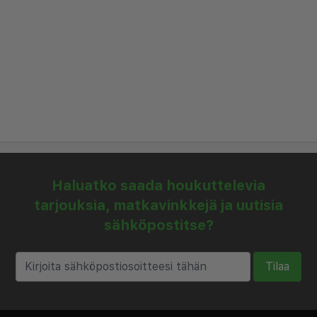
aamiaisbuffetin parissa, joka tarjoillaan
tyylikkäässä ruokailutilassa. Paikan päällä oleva
ravintola tarjoaa valikoiman kansainvälisiä ja
paikallisia ruokia lounaaksi ja illalliseksi, kun taas
baari tarjoaa mukautuvan paikan rentoutua
juoman äärellä päivän nähtävyyksien tai
kokousten jälkeen.
Kesällä vieraat voivat tutustua Rigan puistoihin ja
Haluatko saada houkuttelevia
jokirantoihin, kun taas talvi tuo mukanaan juhlavia
tarjouksia, matkavinkkejä ja uutisia
markkinoita ja viihtyisiä kahviloita tutkittavaksi.
sähköpostitse?
Ibis Riga Centre:n keskeinen sijainti tekee siitä
ihanteellisen valinnan matkailijoille, jotka haluavat
Tilaa
kokea kaupungin parasta, ystävällisen
henkilökunnan ollessa valmiina auttamaan
paikallisilla vinkeillä ja suosituksilla.