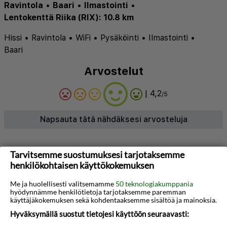
Ravintola
•
Baari
•
Ilmastointi
•
Lentokenttä Riika (RIX): 10.8 km
Hissi
•
Ravintola
•
WiFi
•
Pysäköinti
•
Ilmastointi
•
Baari
Arvostelut
| 4,2
/5
Napsauta tätä nähdäksesi arvosteluja
Tietoja hotellista
Tarvitsemme suostumuksesi tarjotaksemme
henkilökohtaisen käyttökokemuksen
Ibis Riga Centre toivottaa vieraat tervetulleiksi
Me ja huolellisesti valitsemamme
50 teknologiakumppania
Latvian elinvoimaisen pääkaupungin sydämessä,
hyödynnämme henkilötietoja tarjotaksemme paremman
vain muutaman askeleen päässä kaupungin
käyttäjäkokemuksen sekä kohdentaaksemme sisältöä ja mainoksia.
päärautatieasemalta ja lyhyen kävelymatkan
Hyväksymällä suostut tietojesi käyttöön seuraavasti: