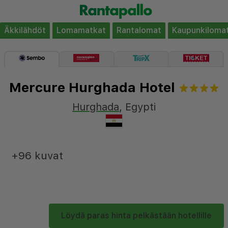
Äkkilähdöt
Lomamatkat
Rantalomat
Kaupunkiloma
Mercure Hurghada Hotel
Hurghada
,
Egypti
+96 kuvat
Löydä paras hinta pelkästään hotellille