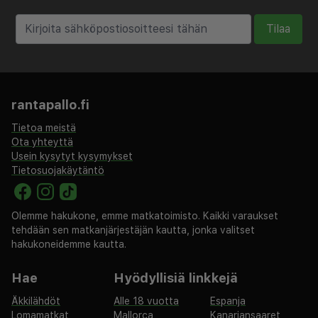
Majoituspaikka veloittaa seuraavat paikan päällä
Tilaa
suoritettavat maksut. Maksuihin saattaa sisältyä
sovellettavat verot:
Takuumaksun voi maksaa pankkisiirrolla, ja se on
maksettava 24 tunnin kuluessa varauksen tekemisestä.
rantapallo.fi
Tässä on mainittu kaikki majoituspaikan meille
Tietoa meistä
ilmoittamat maksut.
Ota yhteyttä
Usein kysytyt kysymykset
Maksu buffetaamiaisesta: noin 14 USD aikuisille ja 7
Tietosuojakäytäntö
USD lapsille
Lentokenttäkuljetusmaksu: 25 USD per ajoneuvo
Olemme hakukone, emme matkatoimisto. Kaikki varaukset
menopaluu
tehdään sen matkanjärjestäjän kautta, jonka valitset
Aikainen sisäänkirjautuminen on saatavilla lisämaksusta
hakukoneidemme kautta.
(saatavuuden mukaan)
Myöhäinen uloskirjautuminen on saatavilla lisämaksusta
Hae
Hyödyllisiä linkkejä
(saatavuuden mukaan)
Äkkilähdöt
Alle 18 vuotta
Espanja
Yllä oleva luettelo ei ehkä kata kaikkea. Maksut ja
Lomamatkat
Mallorca
Kanariansaaret