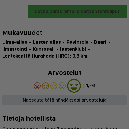
Löydä paras hinta, sisältäen lentoliput
Mukavuudet
Uima-allas
•
Lasten allas
•
Ravintola
•
Baari
•
Ilmastointi
•
Kuntosali
•
lastenklubi
•
Lentokenttä Hurghada (HRG): 9.8 km
Arvostelut
| 4,7
/5
Napsauta tätä nähdäksesi arvosteluja
Tietoja hotellista
Punainenmeri sijaitsee 2 minuutin ja Jungle Aqua