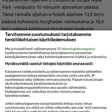
Park -vesipuisto 10 minuutin ajomatkan päässä.
Tämä rannalla sijaitseva hotelli sijaitsee 13,5 km:n
päässä kohteesta Hurghadan venesatama ja 16,4
km:n päässä kohteesta Hurghadan keskusta.
Tarvitsemme suostumuksesi tarjotaksemme
Kaikissa 469 huoneessa on ilmastointi, minibaari
henkilökohtaisen käyttökokemuksen
sekä LCD-televisio. Satelliittikanavat tarjoavat
Me ja huolellisesti valitsemamme
50 teknologiakumppania
viihdykettä jokaiselle. Käytössäsi on kylpyhuone,
hyödynnämme henkilötietoja tarjotaksemme paremman
käyttäjäkokemuksen sekä kohdentaaksemme sisältöä ja mainoksia.
josta löytyy suihku ja hiustenkuivaaja. Varusteluun
Hyväksymällä suostut tietojesi käyttöön seuraavasti:
kuuluu puhelin, tallelokero ja ilmainen pullovesi.
Käytämme laitetunnisteita ja tallennamme evästeitä laitteellesi
Käytössäsi on kuivapesula-/pesulapalvelut, ympäri
saadaksemme tietoja esimerkiksi sivuista, joilla vierailit, IP-
Näytä lisää
vuorokauden auki oleva vastaanotto ja
osoitteestasi sekä laitteesi ominaisuuksista. Pääset tutustumaan
yksityiskohtaisesti käyttötarkoituksiin ja
kielitaitoinen henkilökunta. Tämä hotelli tarjoaa
teknologiakumppaneihimme seuraavalla välilehdellä.
Kartta
Hylkääminen voi vaikuttaa sivuston toimivuuteen ja
asiakkailleen seuraavat kokoustilat: konferenssitila
käytettävyyteen.
ja kokoushuone. Käytössäsi on
Jotkin teknologiamme voivat käsitellä tietoja myös ilman
suostumusta, jos niillä on siihen oikeutettu peruste. Voit vastustaa
lentokenttäkuljetukset (saatavilla ympäri
tätä tai muuttaa asetuksiasi milloin tahansa seuraavalla