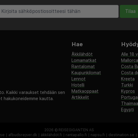
puhelin, Internet,
Tilaa
lpy/suihku ja wc.
nkotuoli (maksullinen),
Hae
Hyödyl
sauna (maksullinen),
Äkkilähdöt
Alle 18 
onferenssitila, Wi-Fi,
Lomamatkat
Mallorc
tettu määrä.
Rantalomat
Costa B
Kaupunkilomat
Costa de
Lennot
Kreeta
Hotelli
Turkki
Matkaoppaat
Kypros
. Kaikki varaukset tehdään sen
Artikkelit
Portugal
set hakukoneidemme kautta.
Thaima
Egypti
ieläin (maksullinen).
2026 ©
REISEGIGANTEN AS
 Vuodevaatteet ja
.se
|
afbudsrejser.dk
|
äkkilähdöt.fi
|
rantapallo.fi
|
napsu.fi
|
destination.se
|