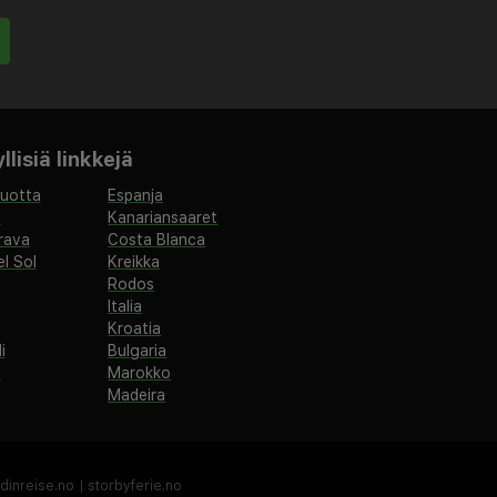
lisiä linkkejä
vuotta
Espanja
a
Kanariansaaret
rava
Costa Blanca
l Sol
Kreikka
Rodos
Italia
Kroatia
i
Bulgaria
a
Marokko
Madeira
dinreise.no
|
storbyferie.no