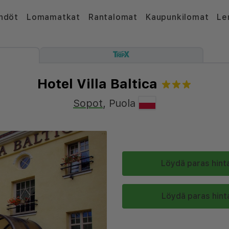
hdöt
Lomamatkat
Rantalomat
Kaupunkilomat
Le
Hotel Villa Baltica
Sopot
,
Puola
Löydä paras hinta
Löydä paras hinta