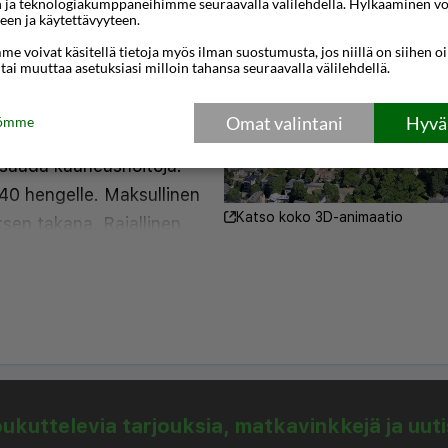
n ja teknologiakumppaneihimme seuraavalla välilehdellä. Hylkääminen vo
ääset kävellen rannalle,
een ja käytettävyyteen.
eneitä. Iltaisin voit
e voivat käsitellä tietoja myös ilman suostumusta, jos niillä on siihen o
 tai muuttaa asetuksiasi milloin tahansa seuraavalla välilehdellä.
in keskustaan, johon on
iellä on erityylisiä hyviä
Omat valintani
Hyväk
tömme
 kellarikerroksessa on
i saada kauneushoitoja.
 40 hengelle. Maksullinen
Katso koko 3D-animaatio
sen takana. Rajallinen
nnakkoon.
lla rannan äärellä
kuttelevia tarjouksia, matkavinkkejä ja uut
varustellut huoneet.