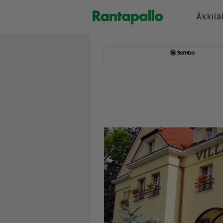
Äkkilä