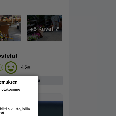
+5 Kuvat ⤢
stelut
| 4,5
/5
hdäksesi arvosteluja
kemuksen
rjotaksemme
Kartta
si sivuista, joilla
sti