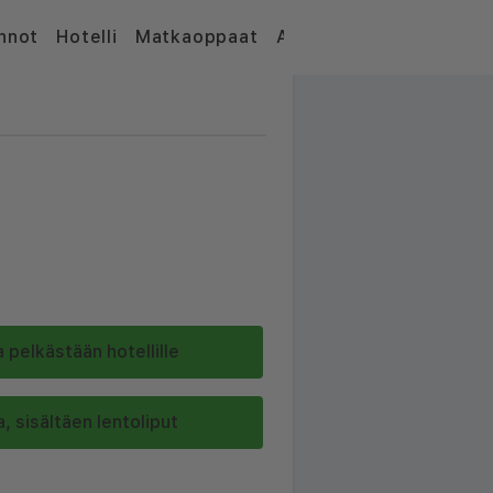
nnot
Hotelli
Matkaoppaat
Artikkelit
 pelkästään hotellille
, sisältäen lentoliput