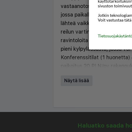
käyttötarkoituksii
vastaanotossa. Ravintolasta p
sivuston toimivuut
jossa paikallisten kalastajien v
Jotkin teknologiamm
Voit vastustaa tätä
lähteä vaikka kävelylle Sopot
reilun vartin matka kävellen. S
Tietosuojakäytän
ravintoloita ja baareja. Talon
pieni kylpyläosasto, jossa vo
Konferenssitilat (1 huonetta)
paikoitus 20 PLN/pv rakennuk
määrä paikkoja, varattava e
Näytä lisää
Sijainti
Rauhallisella ja kauniilla paika
Sopotissa.
Näin asut
Haluatko saada hou
Tyylikkäät ja raikkaat, hyvin 