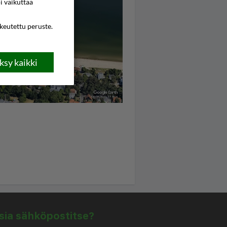
i vaikuttaa
ikeutettu peruste.
sy kaikki
isia sähköpostitse?