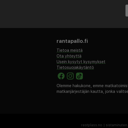
Ilmastointi, lämmitys, sat-tv, 
minibaari, hiustenkuivaaja, ky
Palvelut rakennuksessa
Vastaanotto, aamiaissali, auri
rantapallo.fi
rantapalvelut (maksullinen), 
Tietoa meistä
kylpylä (maksullinen), baari, k
Ota yhteyttä
paikoitus (maksullinen), rajoi
Usein kysytyt kysymykset
Tietosuojakäytäntö
Korkeusero
Alueella ei ole korkeuseroja.
Olemme hakukone, emme matkatoimisto
matkanjärjestäjän kautta, jonka valit
Lisävalinta
Lastentuoli ilmainen. Lemmikk
Muuta
Päivittäinen siivous sisältyy.
restplass.no
|
sistaminuten