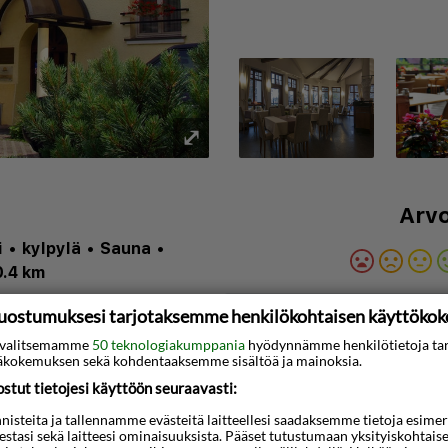
⤢
Arvo
i
•
kylpylä
•
Sauna
•
0.4 km
Napsauta tätä nä
uostumuksesi tarjotaksemme henkilökohtaisen käyttöko
ti valitsemamme
50 teknologiakumppania
hyödynnämme henkilötietoja ta
kokemuksen sekä kohdentaaksemme sisältöä ja mainoksia.
3D-animaatio
tut tietojesi käyttöön seuraavasti:
ola, jossa on houkutteleva
steita ja tallennamme evästeitä laitteellesi saadaksemme tietoja esimerkik
teestasi sekä laitteesi ominaisuuksista. Pääset tutustumaan yksityiskohtaise
llinen langaton Internet