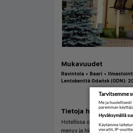
Mukavuudet
Ravintola
•
Baari
•
Ilmastoint
Lentokenttä Gdańsk (GDN): 2
Tarvitsemme s
Me ja huolellises
paremman käyttäjä
Tietoja hotellista
Hyväksymällä suos
Hotellissa on viihtyisä ravint
Käytämme laitetunni
vierailit, IP-osoit
menyy ja hieno terassi. Maksu