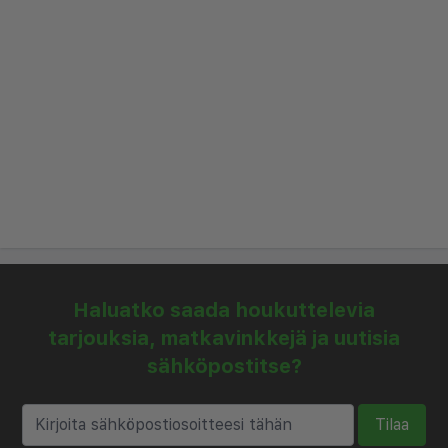
Nauti monista mukavuuksista oleskelusi aikana,
mukaan lukien ulkouima-allas, lasten uima-allas ja
hyvin varusteltu kuntokeskus. Hotellin
pääravintola tarjoaa kansainvälisiä ja paikallisia
ruokia, kun taas uima-altaan baari tarjoaa
virkistäviä juomia ja kevyitä välipaloja koko päivän.
Ilmainen Wi-Fi on saatavilla julkisissa tiloissa
mukavuutesi vuoksi.
Magic Beach Hotel Hurghada tarjoaa myös 24h
vastaanoton, lentokenttäkuljetuksen ja
Haluatko saada houkuttelevia
päivittäisen siivouksen. Tutustu lähialueen
tarjouksia, matkavinkkejä ja uutisia
nähtävyyksiin, lähde snorklausseikkailuille tai
sähköpostitse?
rentoudu vain meren äärellä. Etsitpä sitten
rentoutumista tai jännitystä, Magic Beach Hotel
Tilaa
on porttisi unohtumattomalle Punaisenmeren