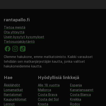
lomalle.
rantapallo.fi
Tietoa meistä
Ota yhteyttä
Usein kysytyt kysymykset
Tietosuojakäytäntö
Olemme hakukone, emme matkatoimisto. Kaikki varaukset
tehdään sen matkanjärjestäjän kautta, jonka valitset
hakukoneidemme kautta.
Hae
Hyödyllisiä linkkejä
Äkkilähdöt
Alle 18 vuotta
Espanja
Lomamatkat
Mallorca
Kanariansaaret
Rantalomat
Costa Brava
Costa Blanca
Kaupunkilomat
Costa del Sol
Kreikka
Lennot
Kreeta
Rodos