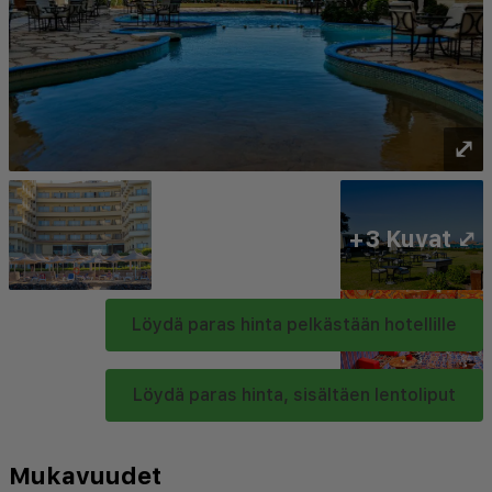
⤢
+3 Kuvat ⤢
Löydä paras hinta pelkästään hotellille
Löydä paras hinta, sisältäen lentoliput
Mukavuudet