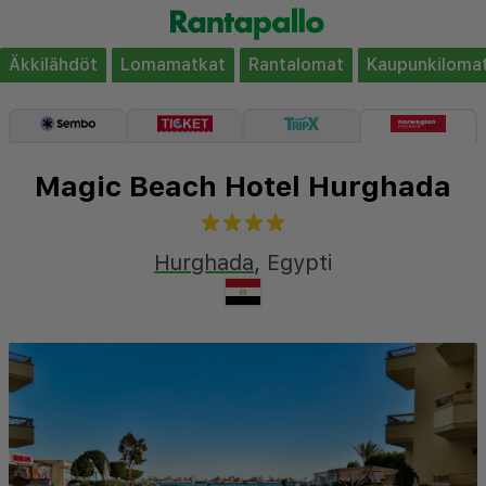
Äkkilähdöt
Lomamatkat
Rantalomat
Kaupunkiloma
Magic Beach Hotel Hurghada
Hurghada
,
Egypti