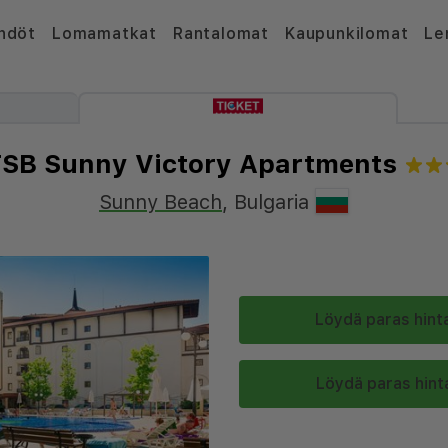
hdöt
Lomamatkat
Rantalomat
Kaupunkilomat
Le
SB Sunny Victory Apartments
Sunny Beach
,
Bulgaria
Löydä paras hinta
Löydä paras hinta