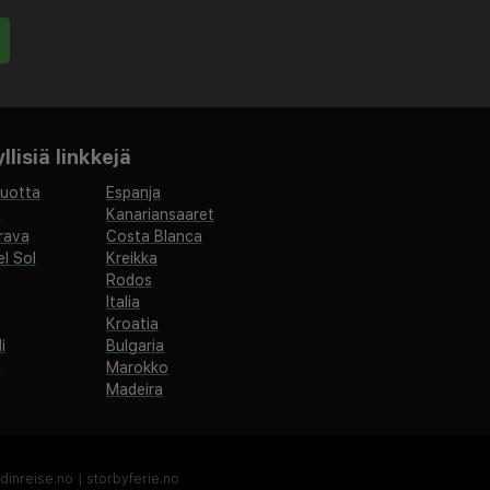
lisiä linkkejä
vuotta
Espanja
a
Kanariansaaret
rava
Costa Blanca
l Sol
Kreikka
Rodos
Italia
Kroatia
i
Bulgaria
a
Marokko
Madeira
dinreise.no
|
storbyferie.no