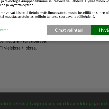
n ja teknologiakumppaneihimme seuraavalla välilehdellä. Hylkääminen vo
ja 29 km:n päässä
een ja käytettävyyteen.
e voivat käsitellä tietoja myös ilman suostumusta, jos niillä on siihen o
 tai muuttaa asetuksiasi milloin tahansa seuraavalla välilehdellä.
notto, siivouspalvelu,
Omat valintani
Hyväk
 ravintoloita,
tömme
ärillä, 24h-turvapalvelu,
 yleisissä tiloissa.
rveke, yksilöllinen
a ja satelliitti-tv.
palveluista voivat olla
 vuoksi.
kuttelevia tarjouksia, matkavinkkejä ja uut