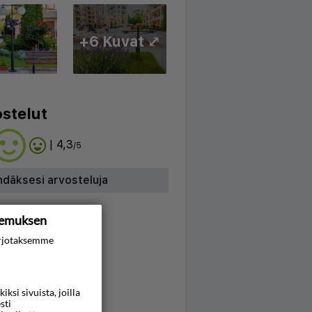
+6 Kuvat ⤢
stelut
| 4,3
/5
hdäksesi arvosteluja
kemuksen
rjotaksemme
si sivuista, joilla
sti