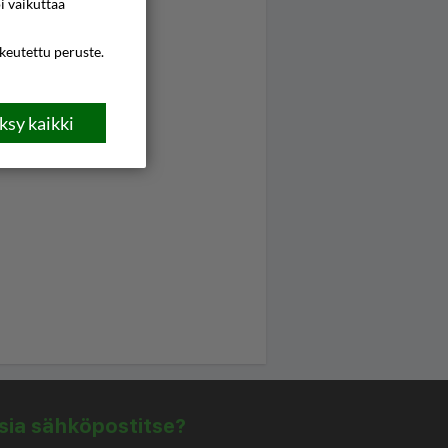
i vaikuttaa
ikeutettu peruste.
sy kaikki
isia sähköpostitse?