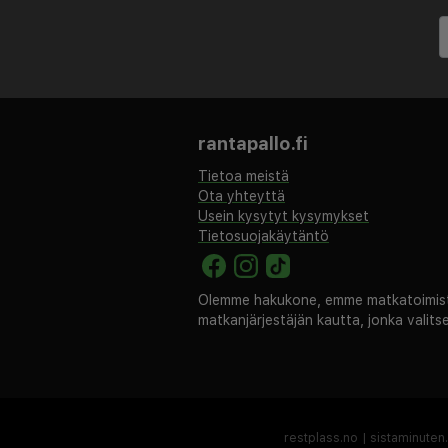
rantapallo.fi
Tietoa meistä
Ota yhteyttä
Usein kysytyt kysymykset
Tietosuojakäytäntö
Olemme hakukone, emme matkatoimisto
matkanjärjestäjän kautta, jonka valit
restplass.no
|
sistaminuten