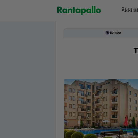
Äkkilä
T