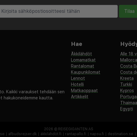
Tilaa
Hae
Hyödyl
Äkkilähdöt
Alle 18 
Lomamatkat
Mallorc
Rantalomat
Costa B
Kaupunkilomat
Costa de
Lennot
Kreeta
Hotelli
Turkki
Matkaoppaat
Kypros
. Kaikki varaukset tehdään sen
Artikkelit
Portugal
set hakukoneidemme kautta.
Thaima
Egypti
2026 ©
REISEGIGANTEN AS
.se
|
afbudsrejser.dk
|
äkkilähdöt.fi
|
rantapallo.fi
|
napsu.fi
|
destination.se
|