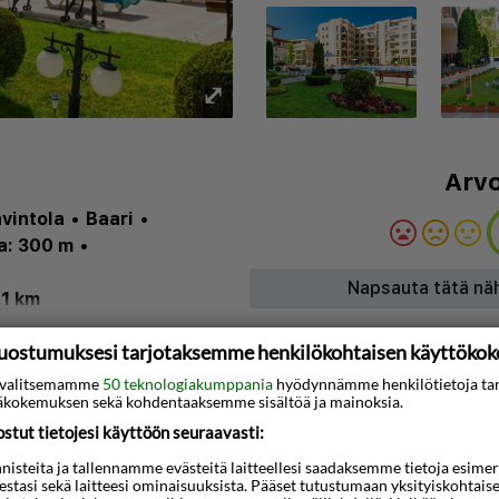
⤢
Arvo
vintola
•
Baari
•
a: 300 m
•
Napsauta tätä nä
.1 km
uostumuksesi tarjotaksemme henkilökohtaisen käyttöko
ti valitsemamme
50 teknologiakumppania
hyödynnämme henkilötietoja ta
kokemuksen sekä kohdentaaksemme sisältöä ja mainoksia.
Kartta
tut tietojesi käyttöön seuraavasti:
m:n päässä Nessebarin
steita ja tallennamme evästeitä laitteellesi saadaksemme tietoja esimerkik
teestasi sekä laitteesi ominaisuuksista. Pääset tutustumaan yksityiskohtaise
päässä Nessebarista, 45