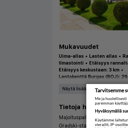
Mukavuudet
Uima-allas
•
Lasten allas
•
Ra
Ilmastointi
•
Etäisyys rannalt
Etäisyys keskustaan: 3 km
•
Lentokenttä Burgas (BOJ): 29
Safe
•
Pool
Näytä lisää
Tarvitsemme s
Me ja huolellises
paremman käyttäjä
Tietoja hotellista
Hyväksymällä suos
Majoituspaikka sijaitsee 6 k
Käytämme laitetunni
vierailit, IP-osoit
Gradski-stadionilta, 8 km:n 