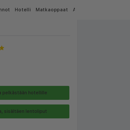
nnot
Hotelli
Matkaoppaat
Artikkelit
 pelkästään hotellille
, sisältäen lentoliput