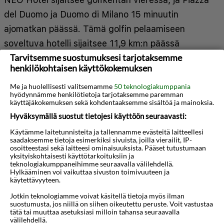
del Duomo ja Duomo di Milano 15 minuutin
ajomatkan päässä. Tämä golfin pelaamiseen
soveltuva hotelli sijaitsee 11,9 km:n päässä
Tarvitsemme suostumuksesi tarjotaksemme
kohteesta San Siron stadion ja 9,5 km:n päässä
henkilökohtaisen käyttökokemuksen
kohteesta Teatro alla Scala. Kaikkien 123 huoneen
varusteluun kuuluu minibaari ja LCD-televisio.
Me ja huolellisesti valitsemamme
50 teknologiakumppania
hyödynnämme henkilötietoja tarjotaksemme paremman
Mukavuuksiin kuuluu digitaalikanavat sekä
käyttäjäkokemuksen sekä kohdentaaksemme sisältöä ja mainoksia.
ilmainen langaton internetyhteys. Huoneissa on
Hyväksymällä suostut tietojesi käyttöön seuraavasti:
oma kylpyhuone, ja sen varusteluun kuuluu suihku,
Käytämme laitetunnisteita ja tallennamme evästeitä laitteellesi
saadaksemme tietoja esimerkiksi sivuista, joilla vierailit, IP-
ilmaiset hygieniatuotteet ja bidee. Varusteluun
osoitteestasi sekä laitteesi ominaisuuksista. Pääset tutustumaan
Näytä lisää
yksityiskohtaisesti käyttötarkoituksiin ja
kuuluu puhelin, tallelokero (johon mahtuu
teknologiakumppaneihimme seuraavalla välilehdellä.
Hylkääminen voi vaikuttaa sivuston toimivuuteen ja
kannettava tietokone) ja työpöytä. Etäisyydet
käytettävyyteen.
Kartta
3D-animaatio
pyöristetään lähimpään 0,1 mailiin ja kilometriin.
Jotkin teknologiamme voivat käsitellä tietoja myös ilman
suostumusta, jos niillä on siihen oikeutettu peruste. Voit vastustaa
Parco Nordin puisto - 1,1 km / 0,7 mi
tätä tai muuttaa asetuksiasi milloin tahansa seuraavalla
välilehdellä.