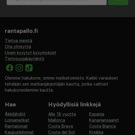
Linaten lentokenttä (LIN) - 21,2 km / 13,2 mi
Malpensan kansainvälinen lentokenttä (MXP) - 53
km / 32,9 mi
Bergamo Orio al Serio Airport (BGY) - 46,6 km /
rantapallo.fi
29 mi
Tietoa meistä
Ota yhteyttä
Majoituspaikan ensisijainen lentokenttä on Linaten
Usein kysytyt kysymykset
lentokenttä (LIN).
Tietosuojakäytäntö
Käytössäsi on ilmainen kiinteä internetyhteys,
Olemme hakukone, emme matkatoimisto. Kaikki varaukset
business center ja ilmaiset sanomalehdet aulassa. Tämä
tehdään sen matkanjärjestäjän kautta, jonka valitset
hotelli tarjoaa liikeasiakkailleen 2 kokoushuonetta.
hakukoneidemme kautta.
Palveluihin kuuluu maksullinen omatoiminen pysäköinti.
Hyödynnä kuntokeskus, terassi ja puutarha. Tämän
Hae
Hyödyllisiä linkkejä
hotellin palveluihin kuuluu muun muassa ilmainen
Äkkilähdöt
Alle 18 vuotta
Espanja
langaton internetyhteys, concierge-palvelut ja
Lomamatkat
Mallorca
Kanariansaaret
televisio yleisissä tiloissa. Bressorì palvelee hotellin
Rantalomat
Costa Brava
Costa Blanca
asiakkaita, ja halutessasi voit myös hyödyntää
Kaupunkilomat
Costa del Sol
Kreikka