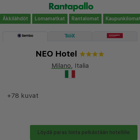
Äkkilähdöt
Lomamatkat
Rantalomat
Kaupunkiloma
NEO Hotel
Milano
,
Italia
+78 kuvat
Löydä paras hinta pelkästään hotellille