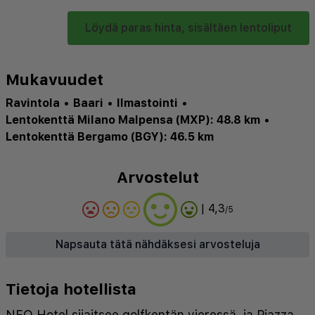
Löydä paras hinta, sisältäen lentoliput
Mukavuudet
Ravintola
•
Baari
•
Ilmastointi
•
Lentokenttä Milano Malpensa (MXP): 48.8 km
•
Lentokenttä Bergamo (BGY): 46.5 km
Arvostelut
| 4,3
/5
Napsauta tätä nähdäksesi arvosteluja
Tietoja hotellista
NEO Hotel sijaitsee golfkentän vieressä, ja Piazza