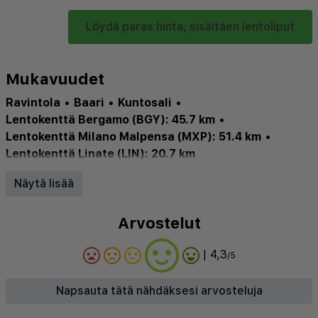
Löydä paras hinta, sisältäen lentoliput
Mukavuudet
Ravintola
•
Baari
•
Kuntosali
•
Lentokenttä Bergamo (BGY): 45.7 km
•
Lentokenttä Milano Malpensa (MXP): 51.4 km
•
Lentokenttä Linate (LIN): 20.7 km
Näytä lisää
Arvostelut
| 4,3
/5
Napsauta tätä nähdäksesi arvosteluja