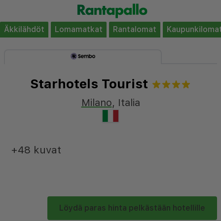
Äkkilähdöt
Lomamatkat
Rantalomat
Kaupunkiloma
Starhotels Tourist
Milano
,
Italia
+48 kuvat
Löydä paras hinta pelkästään hotellille