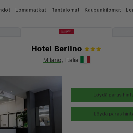
hdöt
Lomamatkat
Rantalomat
Kaupunkilomat
Le
Hotel Berlino
Milano
,
Italia
Löydä paras hinta
Löydä paras hinta