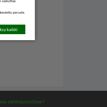
i vaikuttaa
ikeutettu peruste.
sy kaikki
isia sähköpostitse?