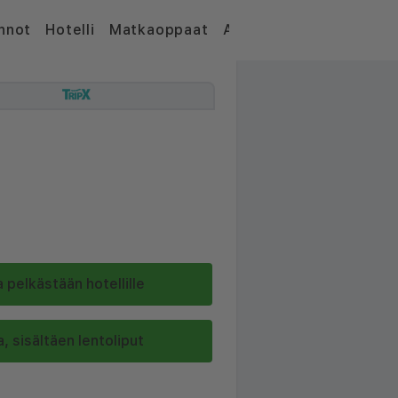
nnot
Hotelli
Matkaoppaat
Artikkelit
 pelkästään hotellille
, sisältäen lentoliput