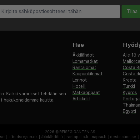
iman tuoreita leivonnaisia,
Tilaa
tellin 24 tunnin
lmiina auttamaan
uvarauksilla ja
Hae
Hyödyl
äteviä mukavuuksia,
Äkkilähdöt
Alle 18 
Lomamatkat
Mallorc
yksen, pesulapalvelut ja
Rantalomat
Costa B
toutumiseen tai
Kaupunkilomat
Costa de
pa sitten Milanossa
Lennot
Kreeta
Hotelli
Turkki
, Hotel Berlino takaa
Matkaoppaat
Kypros
. Kaikki varaukset tehdään sen
kelun erinomaisessa
Artikkelit
Portugal
set hakukoneidemme kautta.
Thaima
Egypti
2026 ©
REISEGIGANTEN AS
.se
|
afbudsrejser.dk
|
äkkilähdöt.fi
|
rantapallo.fi
|
napsu.fi
|
destination.se
|