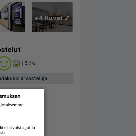
+4 Kuvat ⤢
stelut
| 3,7
/5
hdäksesi arvosteluja
kemuksen
rjotaksemme
si sivuista, joilla
sti