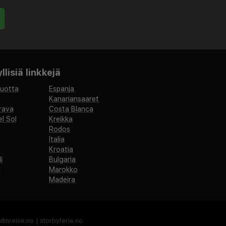
lisiä linkkejä
vuotta
Espanja
a
Kanariansaaret
rava
Costa Blanca
l Sol
Kreikka
Rodos
Italia
Kroatia
i
Bulgaria
a
Marokko
Madeira
dinreise.no
|
storbyferie.no