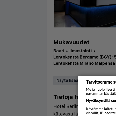
Mukavuudet
Baari
•
Ilmastointi
•
Lentokenttä Bergamo (BGY): 
Lentokenttä Milano Malpensa 
Hissi
•
WiFi
•
Pysäköinti
•
Ilmast
Näytä lisää
Tarvitsemme s
Me ja huolellises
paremman käyttäjä
Tietoja hotellista
Hyväksymällä suos
Hotel Berlino tarjoaa tervetu
Käytämme laitetunni
vierailit, IP-osoit
kätevästi lähellä julkista liike