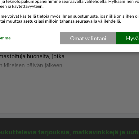
n ja teknologiakumppaneihimme seuraavalla välilehdellä. Hylkääminen vo
ni hotelli on
een ja käytettävyyteen.
joille että
e voivat käsitellä tietoja myös ilman suostumusta, jos niillä on siihen o
 tai muuttaa asetuksiasi milloin tahansa seuraavalla välilehdellä.
helpon pääsyn kaupungin
iin ja vilkkaaseen
Omat valintani
Hyväk
tömme
mastoituja huoneita, jotka
 kiireisen päivän jälkeen.
nen Wi-Fi, taulutelevisio
 ja oma kylpyhuone
 hiustenkuivaajalla.
 vaihtoehtoja on myös
n tarpeiden täyttämiseksi.
ittaa päivä runsaan
kuttelevia tarjouksia, matkavinkkejä ja uut
tarjoillaan kirkkaassa