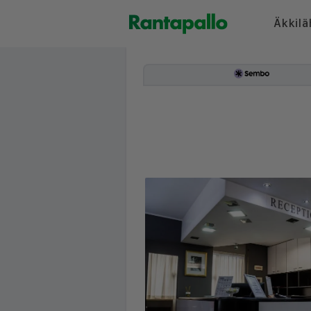
Äkkilä