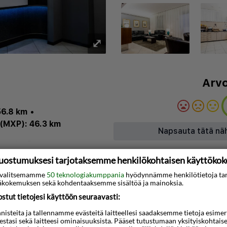
⤢
Arvo
56.8 km
•
(MXP): 46.3 km
Napsauta tätä nä
ointi
•
Baari
uostumuksesi tarjotaksemme henkilökohtaisen käyttöko
ti valitsemamme
50 teknologiakumppania
hyödynnämme henkilötietoja ta
kokemuksen sekä kohdentaaksemme sisältöä ja mainoksia.
Kartta
tut tietojesi käyttöön seuraavasti:
lleen oleskelun Milanossa,
steita ja tallennamme evästeitä laitteellesi saadaksemme tietoja esimerkik
teestasi sekä laitteesi ominaisuuksista. Pääset tutustumaan yksityiskohtaise
nnettä ja suuria