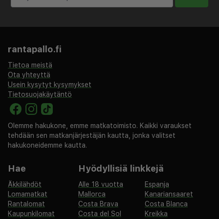
Linaten lentokenttä (LIN) - 29,4 km / 18,3 mi
Malpensan kansainvälinen lentokenttä (MXP) -
49,2 km / 30,5 mi
Bergamo Orio al Serio Airport (BGY) - 59,5 km /
rantapallo.fi
37 mi
Tietoa meistä
Lugano (LUG-Agno) - 65,1 km / 40,5 mi
Ota yhteyttä
Usein kysytyt kysymykset
Majoituspaikan ensisijainen lentokenttä on Linaten
Tietosuojakäytäntö
lentokenttä (LIN).
Olemme hakukone, emme matkatoimisto. Kaikki varaukset
Käytössäsi on ilmainen kiinteä internetyhteys,
tehdään sen matkanjärjestäjän kautta, jonka valitset
business center ja express-sisäänkirjautuminen. Tämä
hakukoneidemme kautta.
hotelli tarjoaa asiakkailleen 141 neliömetriä kokoustiloja,
joihin kuuluu konferenssitila ja kokoushuoneita.
Hae
Hyödyllisiä linkkejä
Asiakkailla on käytössään maksulliset
Äkkilähdöt
Alle 18 vuotta
Espanja
lentokenttäkuljetukset ja maksulliset kuljetukset
Lomamatkat
Mallorca
Kanariansaaret
rautatieasemalta majoituspaikkaan. Seuraavat palvelut
Rantalomat
Costa Brava
Costa Blanca
ovat saatavilla: ilmainen langaton internetyhteys,
Kaupunkilomat
Costa del Sol
Kreikka