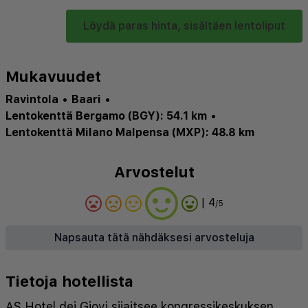
Löydä paras hinta, sisältäen lentoliput
Mukavuudet
Ravintola
•
Baari
•
Lentokenttä Bergamo (BGY): 54.1 km
•
Lentokenttä Milano Malpensa (MXP): 48.8 km
Arvostelut
| 4
/5
Napsauta tätä nähdäksesi arvosteluja
Tietoja hotellista
AS Hotel dei Giovi sijaitsee kongressikeskuksen