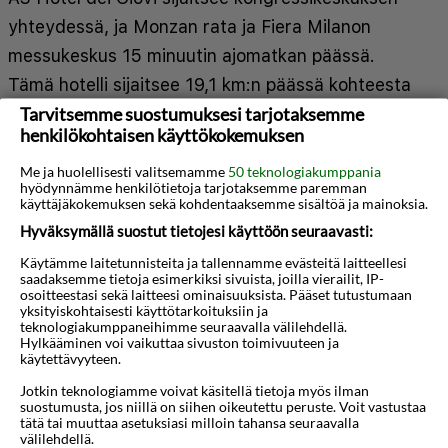
yhteydessä, ja Monzan rata ja Fiera Milanon
messukeskus 15 minuutin ajomatkan päässä.
Tämä hotelli sijaitsee 19,1 km:n päässä kohteesta
Tarvitsemme suostumuksesi tarjotaksemme
Fiera Milano City ja 20,1 km:n päässä kohteesta
henkilökohtaisen käyttökokemuksen
Galleria Vittorio Emanuele II. Kaikissa 134
huoneessa on ilmastointi ja minibaari.
Me ja huolellisesti valitsemamme
50 teknologiakumppania
hyödynnämme henkilötietoja tarjotaksemme paremman
Mukavuuksiin kuuluu digitaalikanavat sekä
käyttäjäkokemuksen sekä kohdentaaksemme sisältöä ja mainoksia.
ilmainen langaton internetyhteys. Huoneissa on
Hyväksymällä suostut tietojesi käyttöön seuraavasti:
oma kylpyhuone, ja sen varusteluun kuuluu suihku,
Käytämme laitetunnisteita ja tallennamme evästeitä laitteellesi
saadaksemme tietoja esimerkiksi sivuista, joilla vierailit, IP-
designer-hygieniatuotteet ja hiustenkuivaaja.
osoitteestasi sekä laitteesi ominaisuuksista. Pääset tutustumaan
Näytä lisää
yksityiskohtaisesti käyttötarkoituksiin ja
Varusteluun kuuluu puhelin, tallelokero ja
teknologiakumppaneihimme seuraavalla välilehdellä.
Hylkääminen voi vaikuttaa sivuston toimivuuteen ja
työpöytä. Etäisyydet pyöristetään lähimpään 0,1
käytettävyyteen.
Kartta
3D-animaatio
mailiin ja kilometriin.
Jotkin teknologiamme voivat käsitellä tietoja myös ilman
suostumusta, jos niillä on siihen oikeutettu peruste. Voit vastustaa
Autodromo Nazionale Monza - 11,3 km / 7 mi
tätä tai muuttaa asetuksiasi milloin tahansa seuraavalla
välilehdellä.