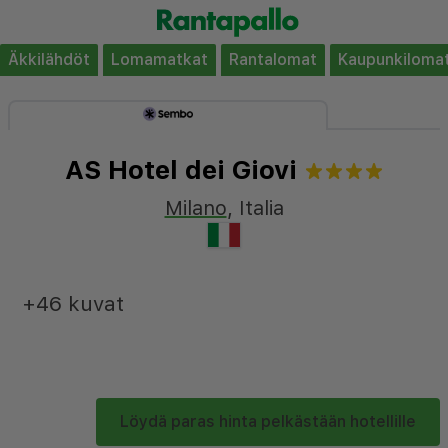
Äkkilähdöt
Lomamatkat
Rantalomat
Kaupunkiloma
AS Hotel dei Giovi
Milano
,
Italia
+46 kuvat
Löydä paras hinta pelkästään hotellille