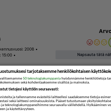
Arvo
i
kennusvuosi: 2008
•
Napsauta tätä nä
: 15:00
•
lokero
•
huonepalvelu
•
nen luokitus: ***
uostumuksesi tarjotaksemme henkilökohtaisen käyttöko
ti valitsemamme
50 teknologiakumppania
hyödynnämme henkilötietoja ta
kokemuksen sekä kohdentaaksemme sisältöä ja mainoksia.
3D-animaatio
tut tietojesi käyttöön seuraavasti:
essa Vilnius on hotelli,
steita ja tallennamme evästeitä laitteellesi saadaksemme tietoja esimerkik
 WiFi. Hotellilla voit
teestasi sekä laitteesi ominaisuuksista. Pääset tutustumaan yksityiskohtaise
n ja teknologiakumppaneihimme seuraavalla välilehdellä. Hylkääminen vo
onta ja sauna. Jos
een ja käytettävyyteen.