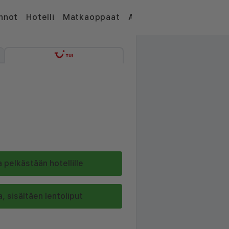
nnot
Hotelli
Matkaoppaat
Artikkelit
 pelkästään hotellille
, sisältäen lentoliput