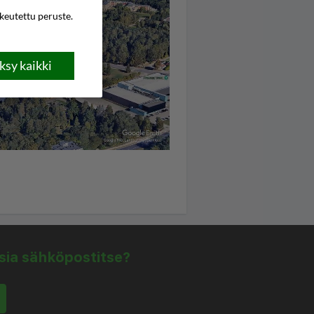
ikeutettu peruste.
sy kaikki
isia sähköpostitse?