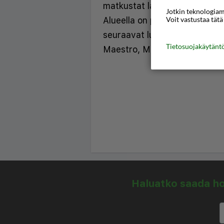
matkustat lasten kanssa, on la
Jotkin teknologiamm
Voit vastustaa tätä
Alueella on pysäköintimahdoll
seuraavat luottokortit: Amer
Tietosuojakäytän
Maestro, Mastercard ja Visa.
Haluatko saada hou