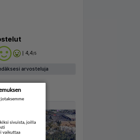
stelut
| 4,4
/5
hdäksesi arvosteluja
kemuksen
rjotaksemme
Kartta
si sivuista, joilla
sti
i vaikuttaa