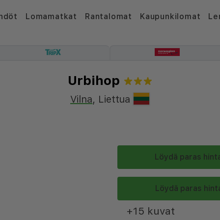
hdöt
Lomamatkat
Rantalomat
Kaupunkilomat
Le
Urbihop
Vilna
,
Liettua
Löydä paras hinta
Löydä paras hinta
+15 kuvat