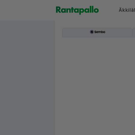
Äkkilä