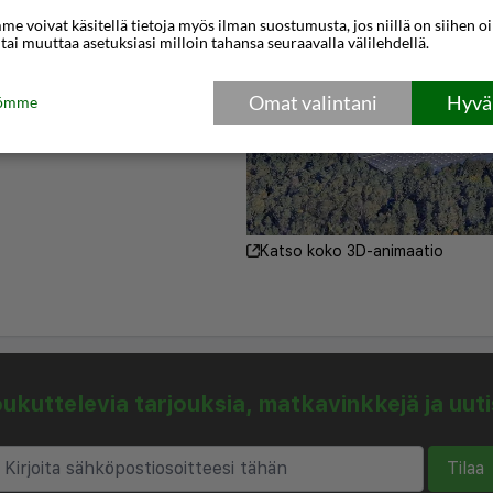
psille leikkipaikka.
e voivat käsitellä tietoja myös ilman suostumusta, jos niillä on siihen o
 tai muuttaa asetuksiasi milloin tahansa seuraavalla välilehdellä.
isuus. Hotelli hyväksyy
ican Express, EC
Omat valintani
Hyväk
tömme
Katso koko 3D-animaatio
kuttelevia tarjouksia, matkavinkkejä ja uut
Tilaa